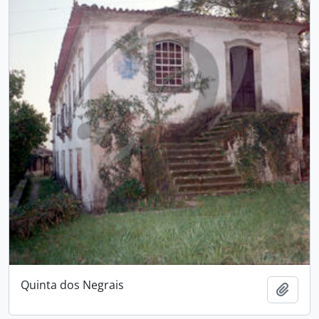
Quinta dos Negrais
Add t