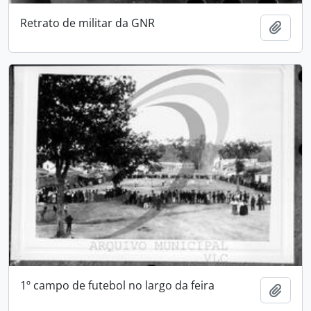
Retrato de militar da GNR
Add t
1º campo de futebol no largo da feira
Add t