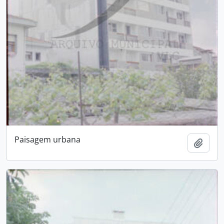
Paisagem urbana
Add t