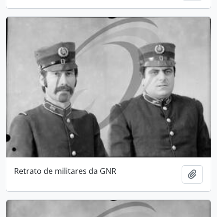
Retrato de militares da GNR
Add t