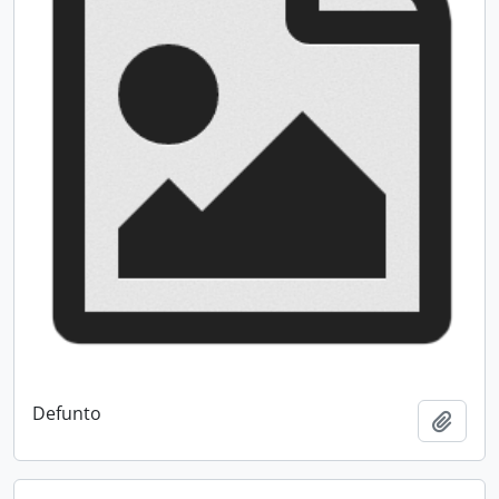
Defunto
Add t