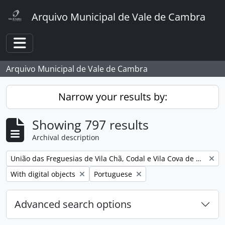
Skip to main content
Arquivo Municipal de Vale de Cambra
Toggle navigation
Arquivo Municipal de Vale de Cambra
Narrow your results by:
Showing 797 results
Archival description
Remove filter:
União das Freguesias de Vila Chã, Codal e Vila Cova de Perrinho
Remove filter:
Remove filter:
With digital objects
Portuguese
Advanced search options