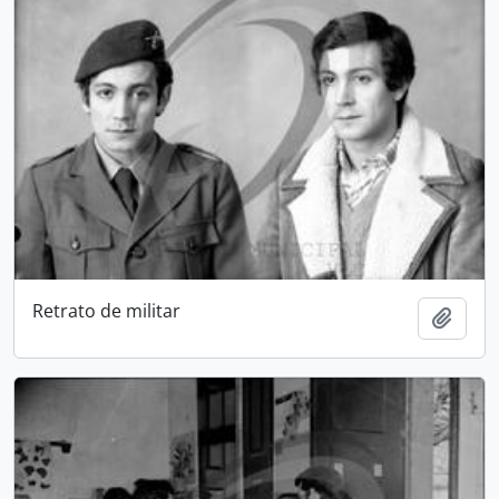
Retrato de militar
Add t