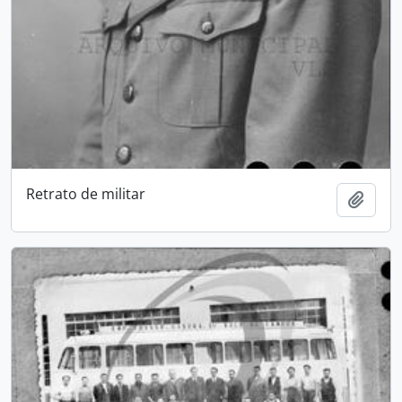
Retrato de militar
Add t