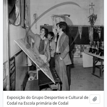
Exposição do Grupo Desportivo e Cultural de
Add t
Codal na Escola primária de Codal