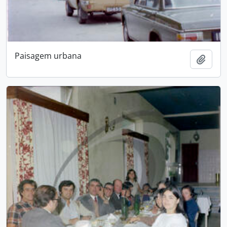
Paisagem urbana
Add t