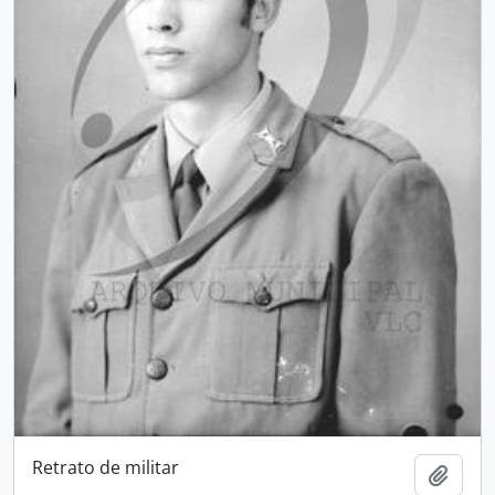
Retrato de militar
Add t