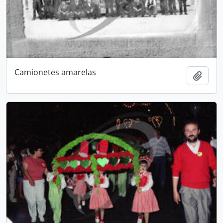
Camionetes amarelas
Add t