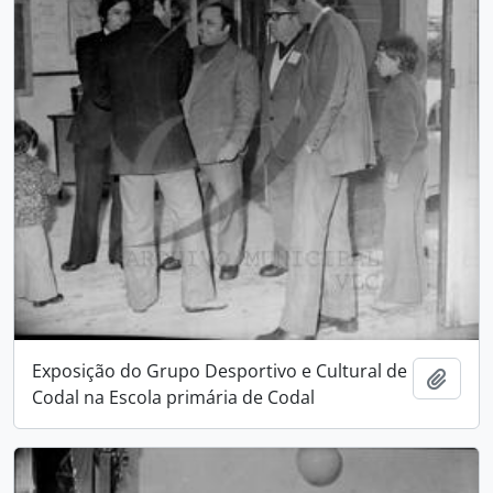
Exposição do Grupo Desportivo e Cultural de
Add t
Codal na Escola primária de Codal