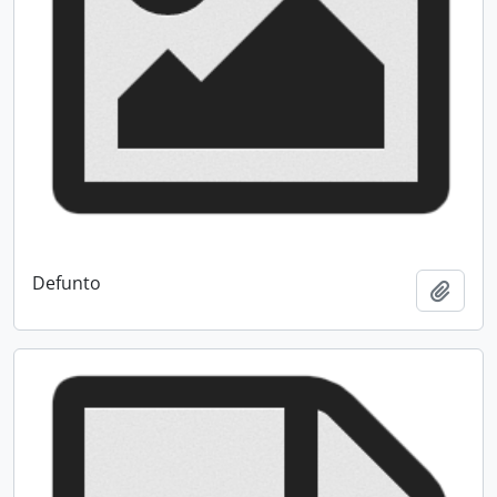
Defunto
Add t