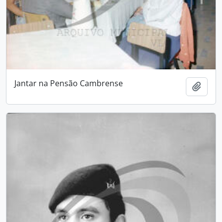
Jantar na Pensão Cambrense
Add t