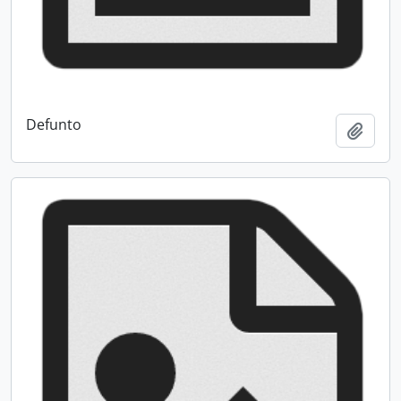
Defunto
Add t