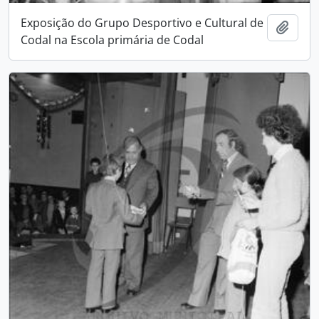
Exposição do Grupo Desportivo e Cultural de
Add t
Codal na Escola primária de Codal