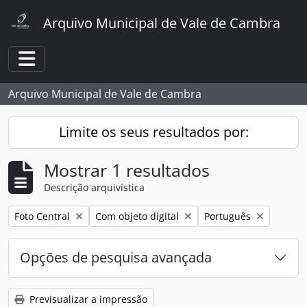
Skip to main content
Arquivo Municipal de Vale de Cambra
Toggle navigation
Arquivo Municipal de Vale de Cambra
Limite os seus resultados por:
Mostrar 1 resultados
Descrição arquivística
Remover filtro:
Remover filtro:
Remover filtro:
Foto Central
Com objeto digital
Português
Opções de pesquisa avançada
Previsualizar a impressão