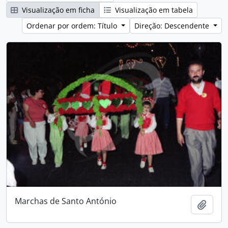
Visualização em ficha
Visualização em tabela
Ordenar por ordem: Título
Direção: Descendente
Marchas de Santo António
Adici