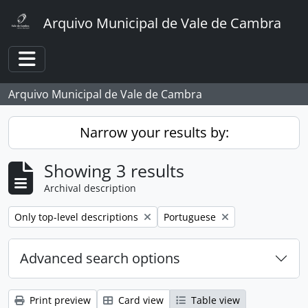
Skip to main content
Arquivo Municipal de Vale de Cambra
Toggle navigation
Arquivo Municipal de Vale de Cambra
Narrow your results by:
Showing 3 results
Archival description
Remove filter:
Remove filter:
Only top-level descriptions
Portuguese
Advanced search options
Print preview
Card view
Table view