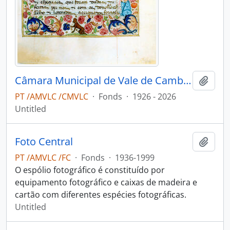
Câmara Municipal de Vale de Cambra
Add t
PT /AMVLC /CMVLC
·
Fonds
·
1926 - 2026
Untitled
Foto Central
Add t
PT /AMVLC /FC
·
Fonds
·
1936-1999
O espólio fotográfico é constituído por
equipamento fotográfico e caixas de madeira e
cartão com diferentes espécies fotográficas.
Untitled