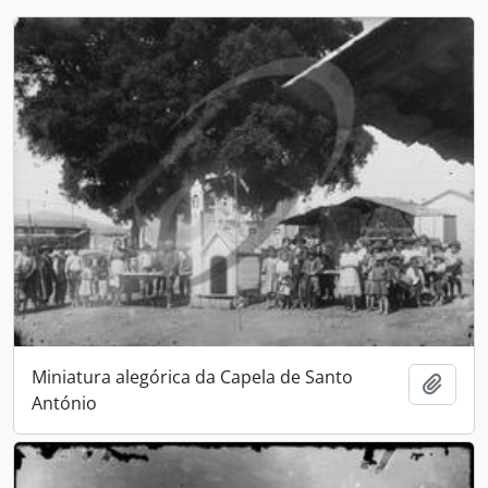
Miniatura alegórica da Capela de Santo
Add t
António