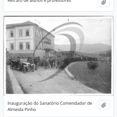
Retrato de alunos e professores
Add t
Inauguração do Sanatório Comendador de
Add t
Almeida Pinho