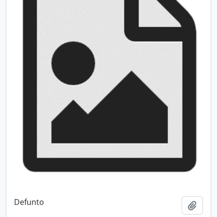
Defunto
Add t