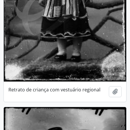
Retrato de criança com vestuário regional
Add t