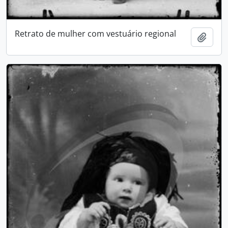
Retrato de mulher com vestuário regional
Add t