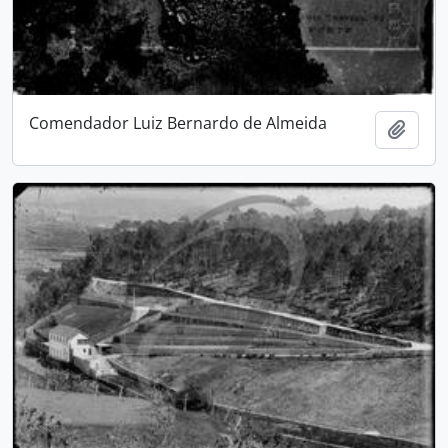
Comendador Luiz Bernardo de Almeida
Add t