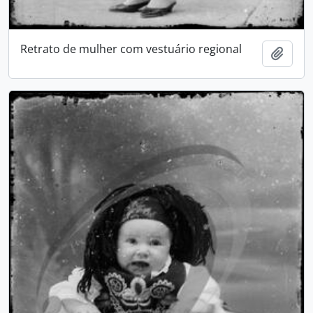
Retrato de mulher com vestuário regional
Add t