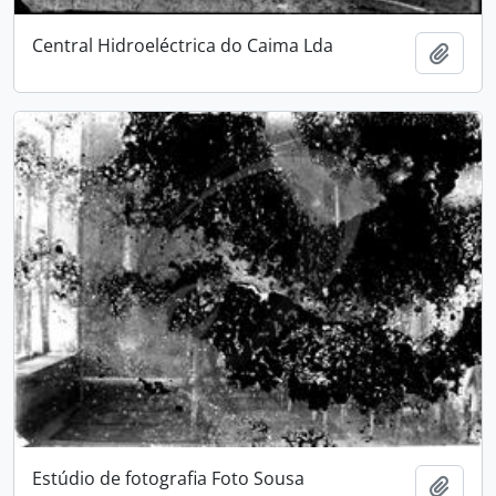
Central Hidroeléctrica do Caima Lda
Add t
Estúdio de fotografia Foto Sousa
Add t