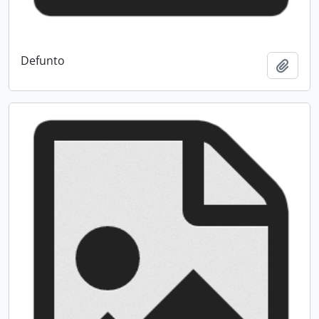
Defunto
Add t