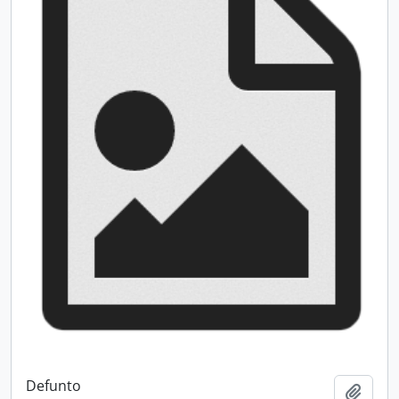
Defunto
Add t