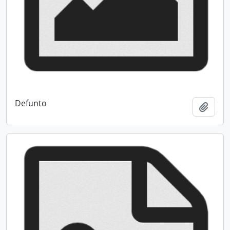
Defunto
Add t