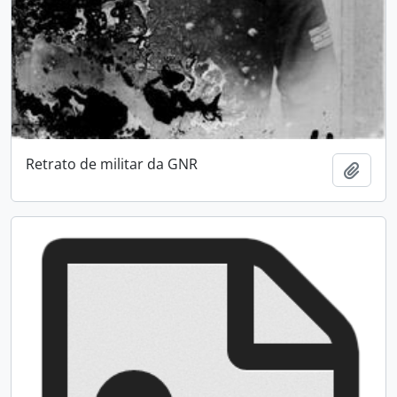
Retrato de militar da GNR
Add t