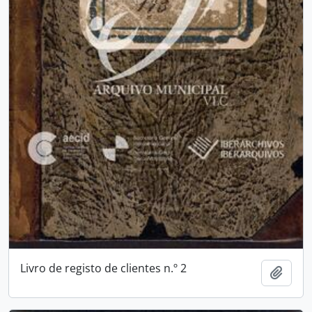
Livro de registo de clientes n.º 2
Add t