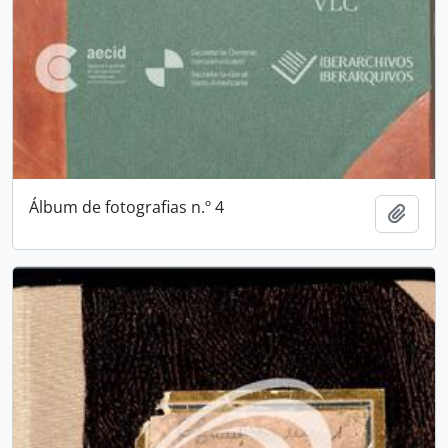
Álbum de fotografias n.º 4
Add t