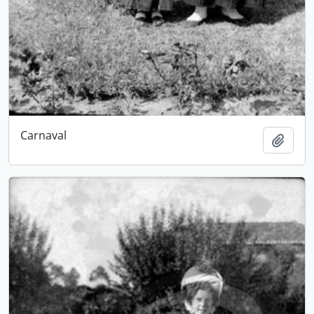
Carnaval
Adici