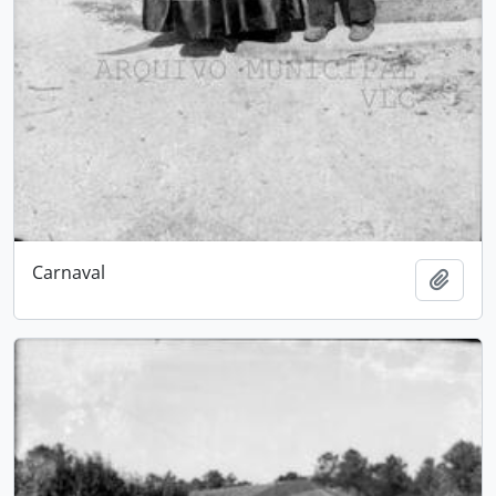
Carnaval
Adici