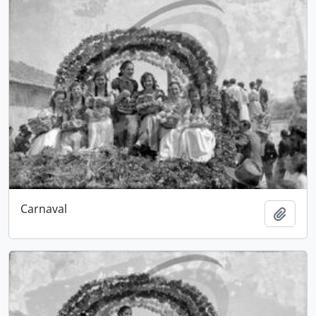
Carnaval
Adici