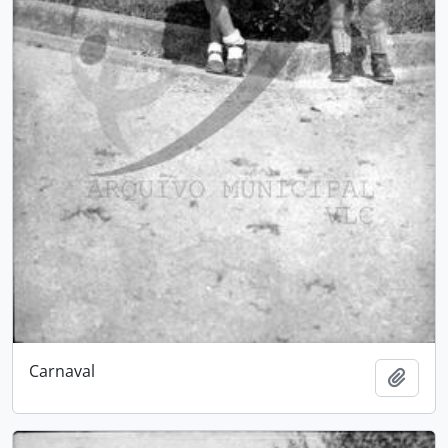
Carnaval
Adici