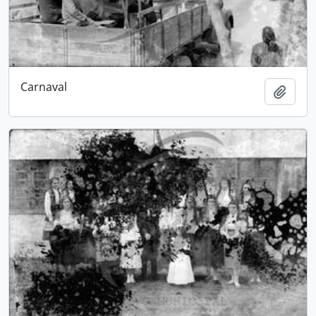
Carnaval
Adici