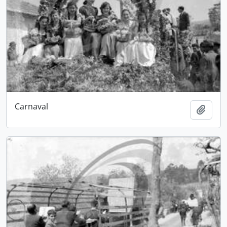
Carnaval
Adici