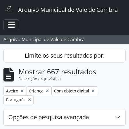
Skip to main content
Arquivo Municipal de Vale de Cambra
Toggle navigation
Arquivo Municipal de Vale de Cambra
Limite os seus resultados por:
Mostrar 667 resultados
Descrição arquivística
Remover filtro:
Remover filtro:
Remover filtro:
Aveiro
Criança
Com objeto digital
Remover filtro:
Português
Opções de pesquisa avançada