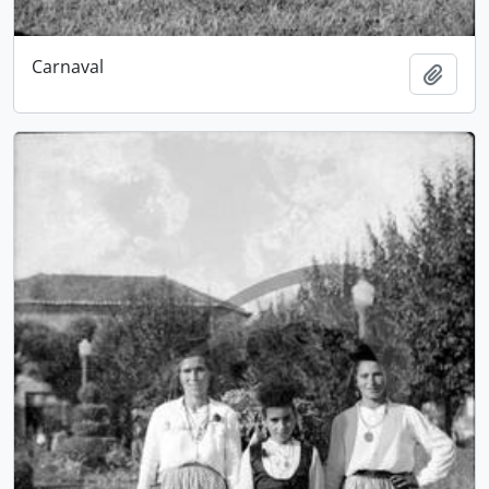
Carnaval
Adici