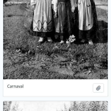
Carnaval
Adici