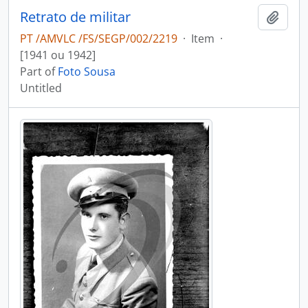
Retrato de militar
Add t
PT /AMVLC /FS/SEGP/002/2219
·
Item
·
[1941 ou 1942]
Part of
Foto Sousa
Untitled