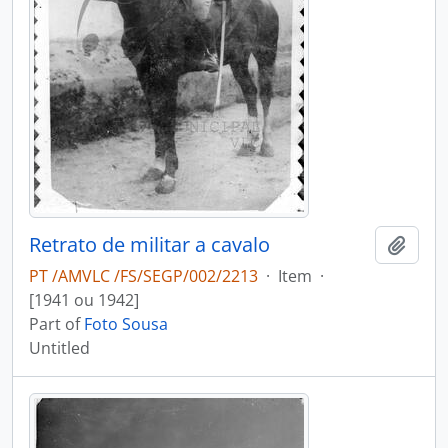
Retrato de militar a cavalo
Add t
PT /AMVLC /FS/SEGP/002/2213
·
Item
·
[1941 ou 1942]
Part of
Foto Sousa
Untitled