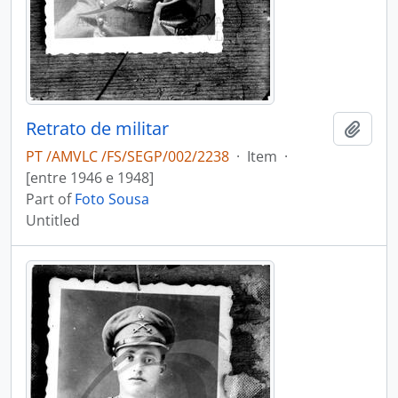
Retrato de militar
Add t
PT /AMVLC /FS/SEGP/002/2238
·
Item
·
[entre 1946 e 1948]
Part of
Foto Sousa
Untitled