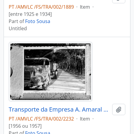
PT /AMVLC /FS/TRA/002/1889
·
Item
·
[entre 1925 e 1934]
Part of
Foto Sousa
Untitled
Transporte da Empresa A. Amaral & Filho
Add t
PT /AMVLC /FS/TRA/002/2232
·
Item
·
[1956 ou 1957]
Part of
Foto Sousa