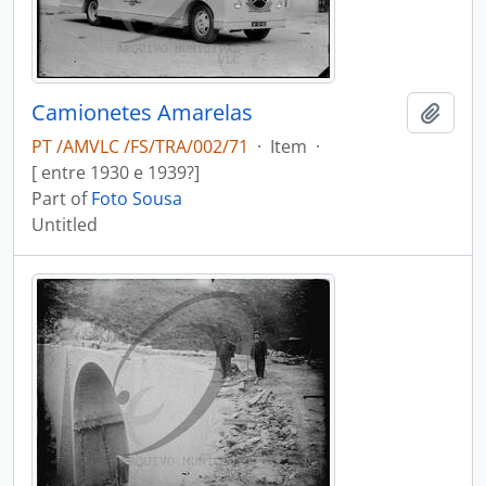
Camionetes Amarelas
Add t
PT /AMVLC /FS/TRA/002/71
·
Item
·
[ entre 1930 e 1939?]
Part of
Foto Sousa
Untitled