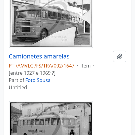
Camionetes amarelas
Add t
PT /AMVLC /FS/TRA/002/1647
·
Item
·
[entre 1927 e 1969 ?]
Part of
Foto Sousa
Untitled