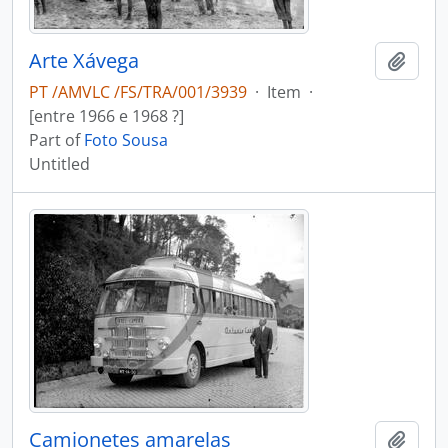
Arte Xávega
Add t
PT /AMVLC /FS/TRA/001/3939
·
Item
·
[entre 1966 e 1968 ?]
Part of
Foto Sousa
Untitled
Camionetes amarelas
Add t