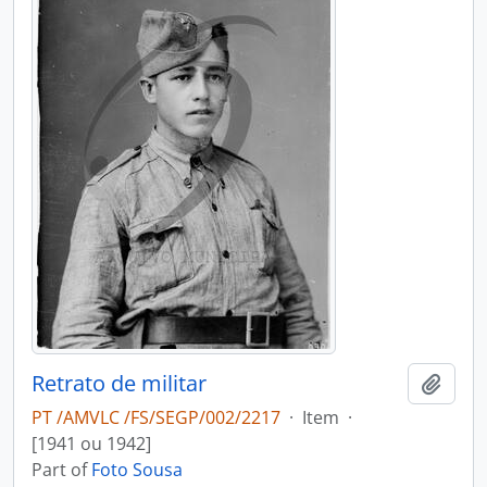
Retrato de militar
Add t
PT /AMVLC /FS/SEGP/002/2217
·
Item
·
[1941 ou 1942]
Part of
Foto Sousa