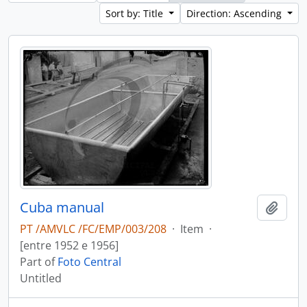
Sort by: Title
Direction: Ascending
Cuba manual
Add t
PT /AMVLC /FC/EMP/003/208
·
Item
·
[entre 1952 e 1956]
Part of
Foto Central
Untitled