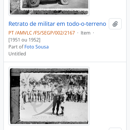
Retrato de militar em todo-o-terreno
Add t
PT /AMVLC /FS/SEGP/002/2167
·
Item
·
[1951 ou 1952]
Part of
Foto Sousa
Untitled