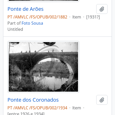
Ponte de Arões
Add t
PT /AMVLC /FS/OPUB/002/1882
·
Item
·
[1931?]
Part of
Foto Sousa
Untitled
Ponte dos Coronados
Add t
PT /AMVLC /FS/OPUB/002/1934
·
Item
·
[entre 1926 e 1934]