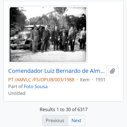
Comendador Luiz Bernardo de Almeida na inauguração da abertura de mais um lanço da estrada nacional n.º 32 até ao rio Teixeira
Add t
PT /AMVLC /FS/OPUB/003/1988
·
Item
·
1931
Part of
Foto Sousa
Untitled
Results 1 to 30 of 6317
Previous
Next