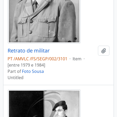
Retrato de militar
Add t
PT /AMVLC /FS/SEGP/002/3101
·
Item
·
[entre 1979 e 1984]
Part of
Foto Sousa
Untitled