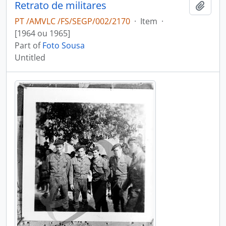
Retrato de militares
Add t
PT /AMVLC /FS/SEGP/002/2170
·
Item
·
[1964 ou 1965]
Part of
Foto Sousa
Untitled