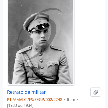
Retrato de militar
Add t
PT /AMVLC /FS/SEGP/002/2248
·
Item
·
[1933 ou 1934]