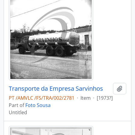
Transporte da Empresa Sarvinhos
Add t
PT /AMVLC /FS/TRA/002/2781
·
Item
·
[1973?]
Part of
Foto Sousa
Untitled