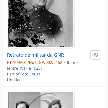
Retrato de militar da GNR
Add t
PT /AMVLC /FS/SEGP/002/2152
·
Item
·
[entre 1911 e 1926]
Part of
Foto Sousa
Untitled