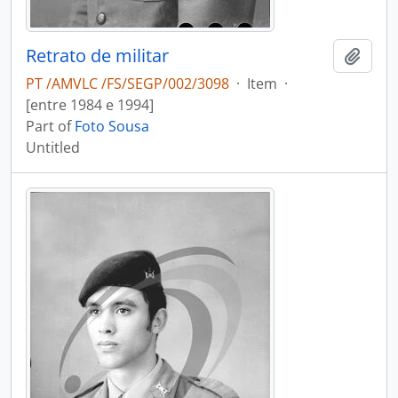
Retrato de militar
Add t
PT /AMVLC /FS/SEGP/002/3098
·
Item
·
[entre 1984 e 1994]
Part of
Foto Sousa
Untitled