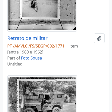
Retrato de militar
Add t
PT /AMVLC /FS/SEGP/002/1771
·
Item
·
[entre 1960 e 1962]
Part of
Foto Sousa
Untitled