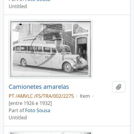
Untitled
Camionetes amarelas
Add t
PT /AMVLC /FS/TRA/002/2275
·
Item
·
[entre 1926 e 1932]
Part of
Foto Sousa
Untitled