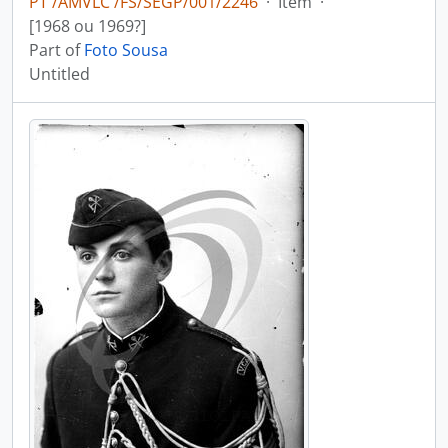
PT /AMVLC /FS/SEGP/001/2246
·
Item
·
[1968 ou 1969?]
Part of
Foto Sousa
Untitled