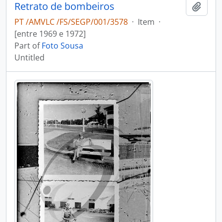
Retrato de bombeiros
Add t
PT /AMVLC /FS/SEGP/001/3578
·
Item
·
[entre 1969 e 1972]
Part of
Foto Sousa
Untitled