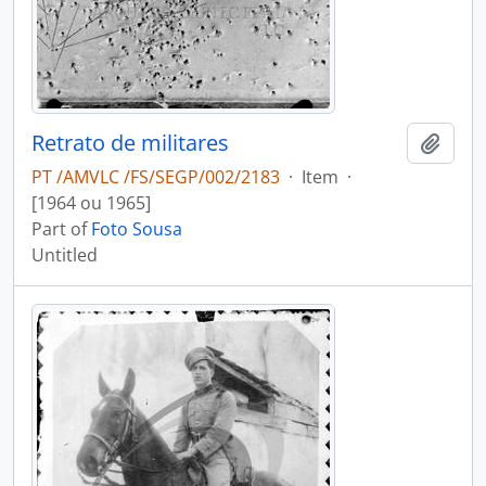
Retrato de militares
Add t
PT /AMVLC /FS/SEGP/002/2183
·
Item
·
[1964 ou 1965]
Part of
Foto Sousa
Untitled