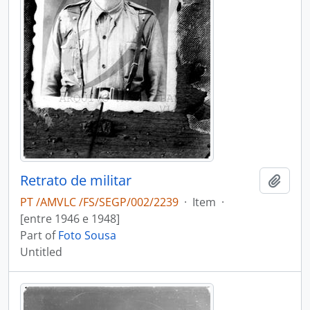
Retrato de militar
Add t
PT /AMVLC /FS/SEGP/002/2239
·
Item
·
[entre 1946 e 1948]
Part of
Foto Sousa
Untitled