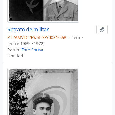
Retrato de militar
Add t
PT /AMVLC /FS/SEGP/002/3568
·
Item
·
[entre 1969 e 1972]
Part of
Foto Sousa
Untitled