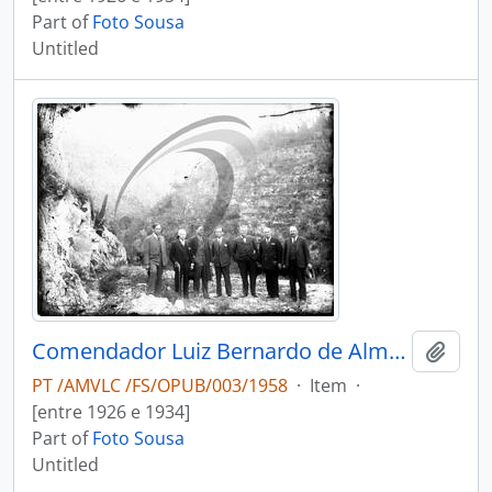
Part of
Foto Sousa
Untitled
Comendador Luiz Bernardo de Almeida no extremo da estrada nacional n.º 32
Add t
PT /AMVLC /FS/OPUB/003/1958
·
Item
·
[entre 1926 e 1934]
Part of
Foto Sousa
Untitled