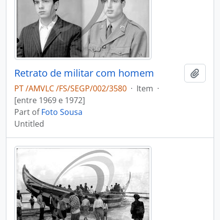
Retrato de militar com homem
Add t
PT /AMVLC /FS/SEGP/002/3580
·
Item
·
[entre 1969 e 1972]
Part of
Foto Sousa
Untitled