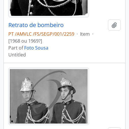
Retrato de bombeiro
Add t
PT /AMVLC /FS/SEGP/001/2259
·
Item
·
[1968 ou 1969?]
Part of
Foto Sousa
Untitled