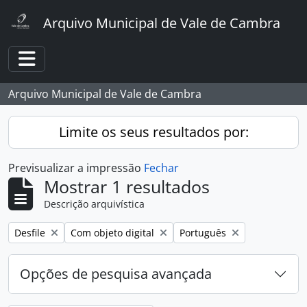
Skip to main content
Arquivo Municipal de Vale de Cambra
Toggle navigation
Arquivo Municipal de Vale de Cambra
Limite os seus resultados por:
Previsualizar a impressão
Fechar
Mostrar 1 resultados
Descrição arquivística
Remover filtro:
Remover filtro:
Remover filtro:
Desfile
Com objeto digital
Português
Opções de pesquisa avançada