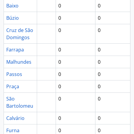
Baixo
0
0
Búzio
0
0
Cruz de São
0
0
Domingos
Farrapa
0
0
Malhundes
0
0
Passos
0
0
Praça
0
0
São
0
0
Bartolomeu
Calvário
0
0
Furna
0
0