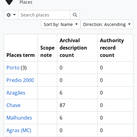
Places
Search options
Search
Sort by: Name
Direction: Ascending
Archival
Authority
Scope
description
record
Places term
note
count
count
Porto
(3)
0
0
Predio 2000
0
0
Azagães
6
0
Chave
87
0
Malhundes
6
0
Agras (MC)
0
0