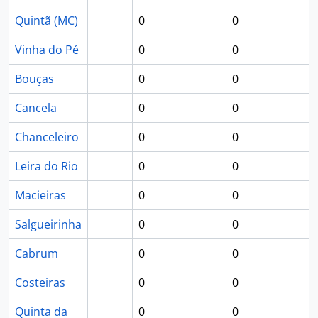
Quintã (MC)
0
0
Vinha do Pé
0
0
Bouças
0
0
Cancela
0
0
Chanceleiro
0
0
Leira do Rio
0
0
Macieiras
0
0
Salgueirinha
0
0
Cabrum
0
0
Costeiras
0
0
Quinta da
0
0