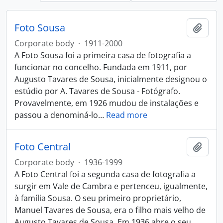
Foto Sousa
Add t
Corporate body
·
1911-2000
A Foto Sousa foi a primeira casa de fotografia a
funcionar no concelho. Fundada em 1911, por
Augusto Tavares de Sousa, inicialmente designou o
estúdio por A. Tavares de Sousa - Fotógrafo.
Provavelmente, em 1926 mudou de instalações e
passou a denominá-lo
…
Read more
Foto Central
Add t
Corporate body
·
1936-1999
A Foto Central foi a segunda casa de fotografia a
surgir em Vale de Cambra e pertenceu, igualmente,
à família Sousa. O seu primeiro proprietário,
Manuel Tavares de Sousa, era o filho mais velho de
Augusto Tavares de Sousa. Em 1936 abre o seu