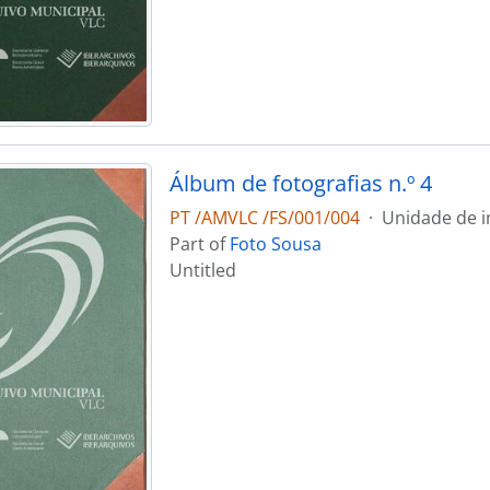
Álbum de fotografias n.º 4
PT /AMVLC /FS/001/004
·
Unidade de i
Part of
Foto Sousa
Untitled