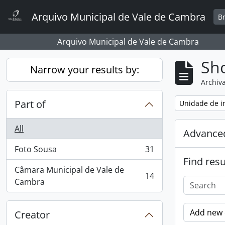
Skip to main content
Arquivo Municipal de Vale de Cambra
B
Arquivo Municipal de Vale de Cambra
Sho
Narrow your results by:
Archiva
Part of
Remove filter:
Unidade de i
All
Advanced
Foto Sousa
31
, 31 results
Find resu
Câmara Municipal de Vale de
14
, 14 results
Cambra
Add new c
Creator