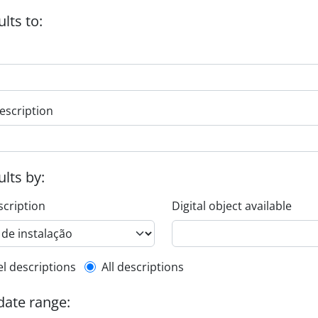
ults to:
escription
ults by:
scription
Digital object available
l description filter
el descriptions
All descriptions
 date range: