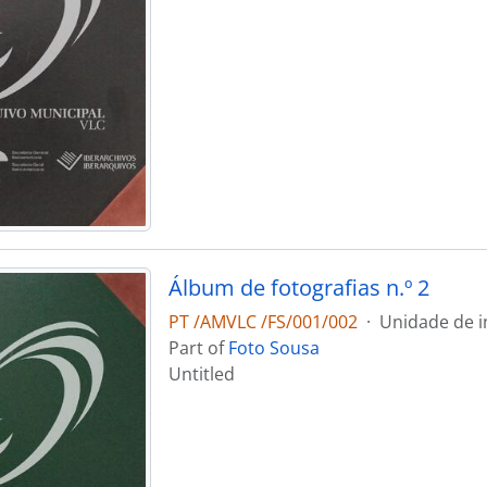
Álbum de fotografias n.º 2
PT /AMVLC /FS/001/002
·
Unidade de i
Part of
Foto Sousa
Untitled