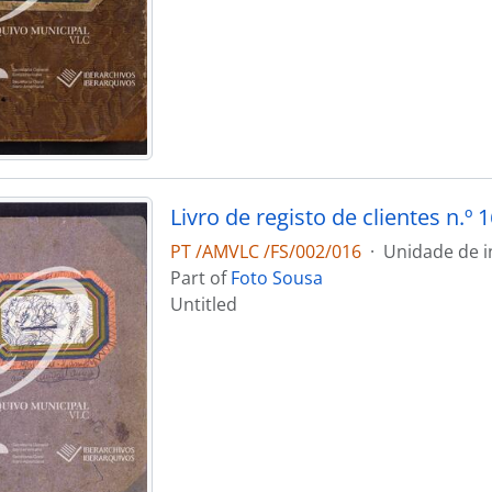
Livro de registo de clientes n.º 1
PT /AMVLC /FS/002/016
·
Unidade de i
Part of
Foto Sousa
Untitled