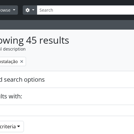
Search
Search options
rowse
wing 45 results
l description
nstalação
 search options
lts with:
riteria