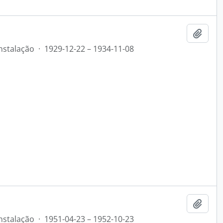
Add t
nstalação
·
1929-12-22 – 1934-11-08
Add t
nstalação
·
1951-04-23 – 1952-10-23