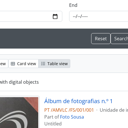
End
iew
Card view
Table view
with digital objects
Álbum de fotografias n.º 1
PT /AMVLC /FS/001/001
·
Unidade de i
Part of
Foto Sousa
Untitled