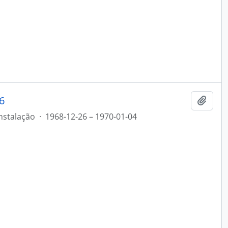
6
Add t
nstalação
·
1968-12-26 – 1970-01-04