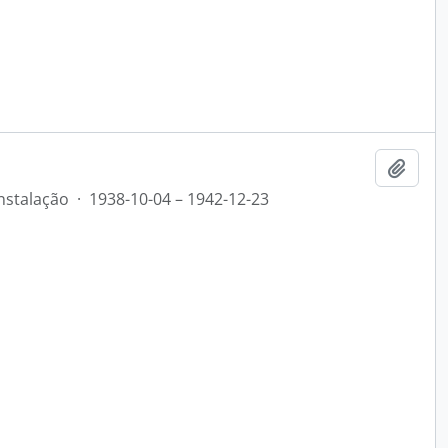
Add t
nstalação
·
1938-10-04 – 1942-12-23