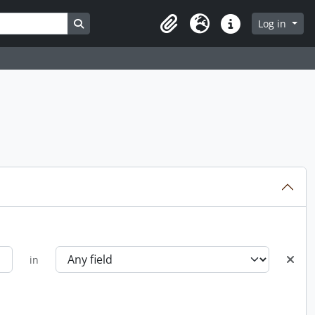
Search in browse page
Log in
Clipboard
Language
Quick links
in