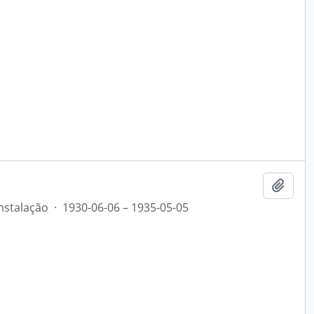
Add t
nstalação
·
1930-06-06 – 1935-05-05