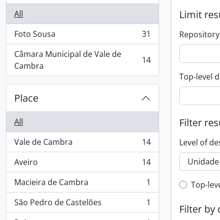
Limit res
All
Foto Sousa
31
Repository
, 31 results
Câmara Municipal de Vale de
14
, 14 results
Cambra
Top-level d
Place
Filter res
All
Vale de Cambra
14
Level of de
, 14 results
Aveiro
14
, 14 results
Macieira de Cambra
1
Top-leve
Top-lev
, 1 results
São Pedro de Castelões
1
, 1 results
Filter by