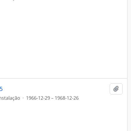
5
Add t
nstalação
·
1966-12-29 – 1968-12-26