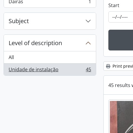
Dairas
1
, 1 results
Start
Subject
Level of description
All
Print prev
Unidade de instalação
45
, 45 results
45 results 