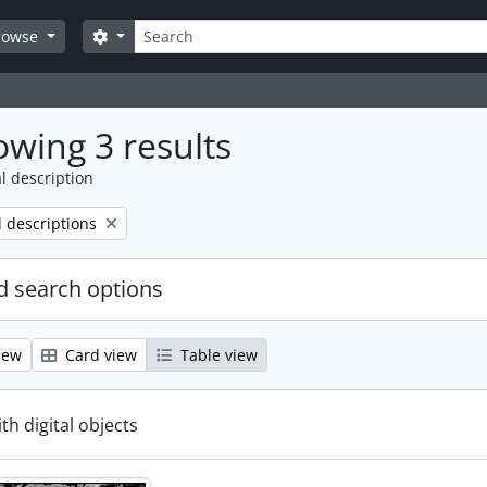
Search
Search options
rowse
wing 3 results
l description
l descriptions
 search options
iew
Card view
Table view
ith digital objects