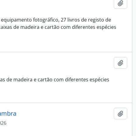
Add t
 equipamento fotográfico, 27 livros de registo de
 caixas de madeira e cartão com diferentes espécies
Add t
xas de madeira e cartão com diferentes espécies
Cambra
Add t
026