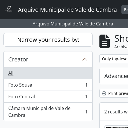
Skip to main content
Arquivo Municipal de Vale de Cambra
B
Arquivo Municipal de Vale de Cambra
Sho
Narrow your results by:
Archiva
Creator
Remove filter:
Only top-leve
All
Advanced
Foto Sousa
1
, 1 results
Print prev
Foto Central
1
, 1 results
Câmara Municipal de Vale de
2 results w
1
, 1 results
Cambra