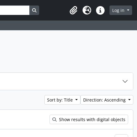
Search in browse page
Log in
Clipboard
Language
Quick links
Sort by: Title
Direction: Ascending
Show results with digital objects