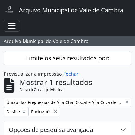
Skip to main content
Arquivo Municipal de Vale de Cambra
Toggle navigation
Arquivo Municipal de Vale de Cambra
Limite os seus resultados por:
Previsualizar a impressão
Fechar
Mostrar 1 resultados
Descrição arquivística
Remover filtro:
União das Freguesias de Vila Chã, Codal e Vila Cova de Perrinho
Remover filtro:
Remover filtro:
Desfile
Português
Opções de pesquisa avançada