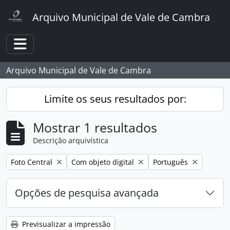
Skip to main content
Arquivo Municipal de Vale de Cambra
Toggle navigation
Arquivo Municipal de Vale de Cambra
Limite os seus resultados por:
Mostrar 1 resultados
Descrição arquivística
Remover filtro:
Remover filtro:
Remover filtro:
Foto Central
Com objeto digital
Português
Opções de pesquisa avançada
Previsualizar a impressão