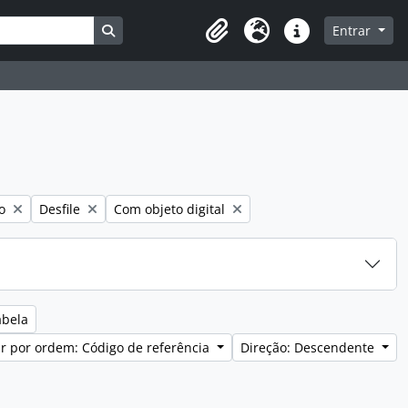
Busque na página de navegação
Entrar
Clipboard
Idioma
Ligações rápidas
Remover filtro:
Remover filtro:
o
Desfile
Com objeto digital
abela
r por ordem: Código de referência
Direção: Descendente