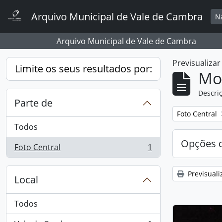
Skip to main content
Arquivo Municipal de Vale de Cambra
N
Arquivo Municipal de Vale de Cambra
Previsualiza
Limite os seus resultados por:
Mos
Descriç
Parte de
Remover filtro
Foto Central
Todos
Opções d
Foto Central
1
, 1 resultados
Previsuali
Local
Todos