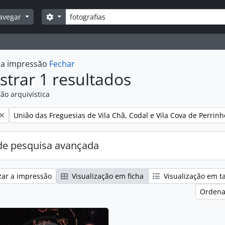
Pesquisar
Opções de busca
avegar
r a impressão
Fechar
trar 1 resultados
ão arquivística
:
Remover filtro:
União das Freguesias de Vila Chã, Codal e Vila Cova de Perrinh
e pesquisa avançada
zar a impressão
Visualização em ficha
Visualização em t
Ordena