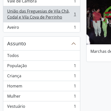
Vale de Cambra
1
, 1 resultados
União das Freguesias de Vila Chã,
1
, 1 resultados
Codal e Vila Cova de Perrinho
Aveiro
1
, 1 resultados
Assunto
Marchas d
Todos
População
1
, 1 resultados
Criança
1
, 1 resultados
Homem
1
, 1 resultados
Mulher
1
, 1 resultados
Vestuário
1
, 1 resultados