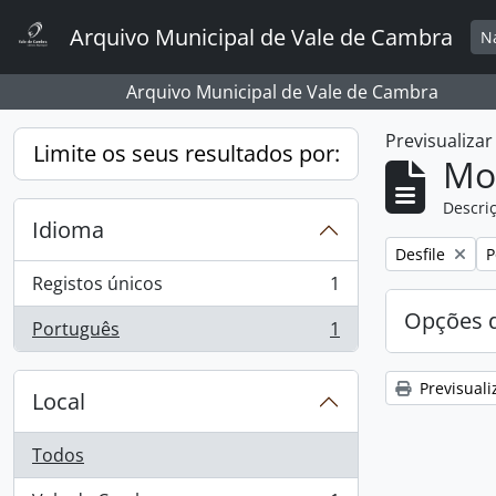
Skip to main content
Arquivo Municipal de Vale de Cambra
N
Arquivo Municipal de Vale de Cambra
Previsualiza
Limite os seus resultados por:
Mos
Descriç
Idioma
Remover filtro
R
Desfile
P
Registos únicos
1
, 1 resultados
Opções d
Português
1
, 1 resultados
Previsuali
Local
Todos