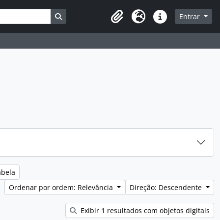
Busque na página de navegação
Entrar
Clipboard
Idioma
Ligações rápidas
abela
Ordenar por ordem: Relevância
Direção: Descendente
Exibir 1 resultados com objetos digitais