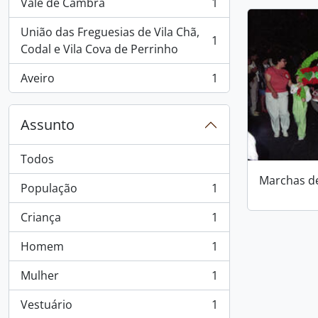
Vale de Cambra
1
, 1 resultados
União das Freguesias de Vila Chã,
1
, 1 resultados
Codal e Vila Cova de Perrinho
Aveiro
1
, 1 resultados
Assunto
Todos
Marchas d
População
1
, 1 resultados
Criança
1
, 1 resultados
Homem
1
, 1 resultados
Mulher
1
, 1 resultados
Vestuário
1
, 1 resultados