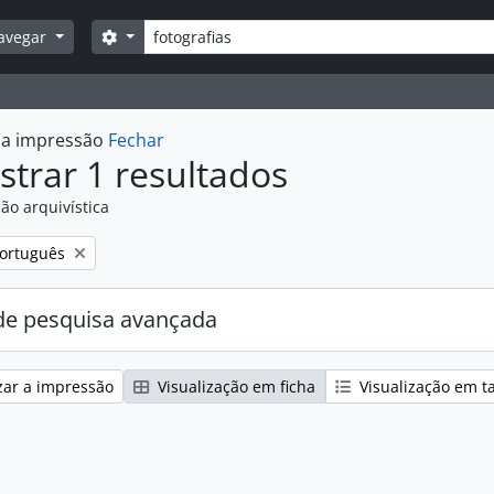
Pesquisar
Opções de busca
avegar
r a impressão
Fechar
trar 1 resultados
ão arquivística
:
emover filtro:
ortuguês
e pesquisa avançada
zar a impressão
Visualização em ficha
Visualização em t