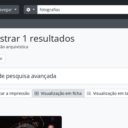
Pesquisar
Opções de busca
avegar
trar 1 resultados
ão arquivística
:
e pesquisa avançada
zar a impressão
Visualização em ficha
Visualização em t