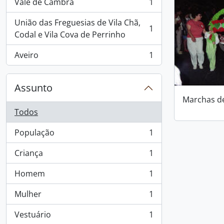
Vale de Cambra
1
, 1 resultados
União das Freguesias de Vila Chã,
1
, 1 resultados
Codal e Vila Cova de Perrinho
Aveiro
1
, 1 resultados
Assunto
Marchas d
Todos
População
1
, 1 resultados
Criança
1
, 1 resultados
Homem
1
, 1 resultados
Mulher
1
, 1 resultados
Vestuário
1
, 1 resultados