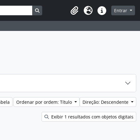
Busque na página de navegação
Entrar
Clipboard
Idioma
Ligações rápidas
abela
Ordenar por ordem: Título
Direção: Descendente
Exibir 1 resultados com objetos digitais