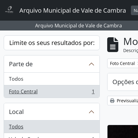
Skip to main content
Arquivo Municipal de Vale de Cambra
N
Arquivo Municipal de Vale de Cambra
Mos
Limite os seus resultados por:
Descriç
Parte de
Remover filtro
Foto Central
Todos
Opções d
Foto Central
1
, 1 resultados
Previsuali
Local
Todos