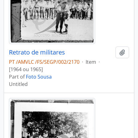
Retrato de militares
Add t
PT /AMVLC /FS/SEGP/002/2170
·
Item
·
[1964 ou 1965]
Part of
Foto Sousa
Untitled