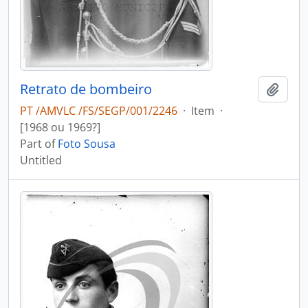
Retrato de bombeiro
Add t
PT /AMVLC /FS/SEGP/001/2246
·
Item
·
[1968 ou 1969?]
Part of
Foto Sousa
Untitled