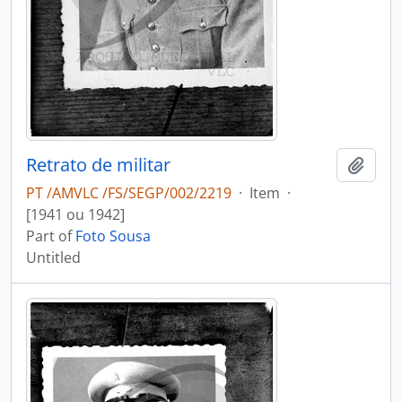
Retrato de militar
Add t
PT /AMVLC /FS/SEGP/002/2219
·
Item
·
[1941 ou 1942]
Part of
Foto Sousa
Untitled