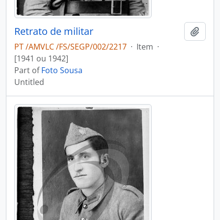
Retrato de militar
Add t
PT /AMVLC /FS/SEGP/002/2217
·
Item
·
[1941 ou 1942]
Part of
Foto Sousa
Untitled