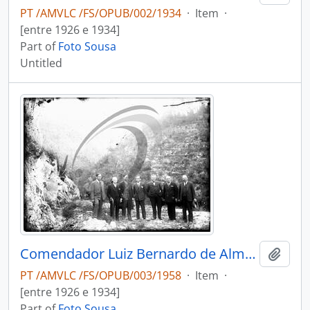
PT /AMVLC /FS/OPUB/002/1934
·
Item
·
[entre 1926 e 1934]
Part of
Foto Sousa
Untitled
Comendador Luiz Bernardo de Almeida no extremo da estrada nacional n.º 32
Add t
PT /AMVLC /FS/OPUB/003/1958
·
Item
·
[entre 1926 e 1934]
Part of
Foto Sousa