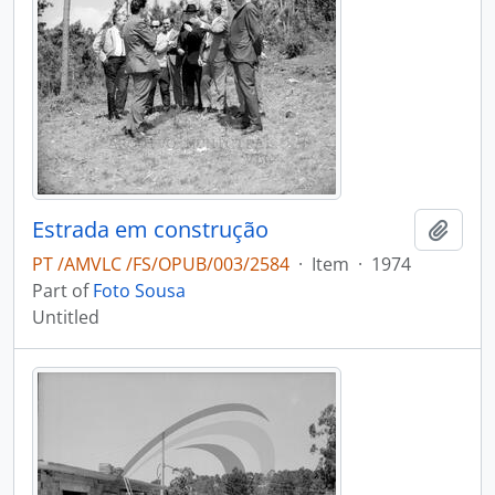
Estrada em construção
Add t
PT /AMVLC /FS/OPUB/003/2584
·
Item
·
1974
Part of
Foto Sousa
Untitled