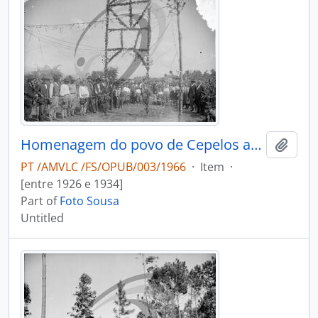
Homenagem do povo de Cepelos ao Comendador Luiz Bernardo de Almeida pela abertura da estrada nacional n.º 32
Add t
PT /AMVLC /FS/OPUB/003/1966
·
Item
·
[entre 1926 e 1934]
Part of
Foto Sousa
Untitled