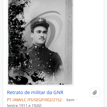
Retrato de militar da GNR
Add t
PT /AMVLC /FS/SEGP/002/2152
·
Item
·
[entre 1911 e 1926]