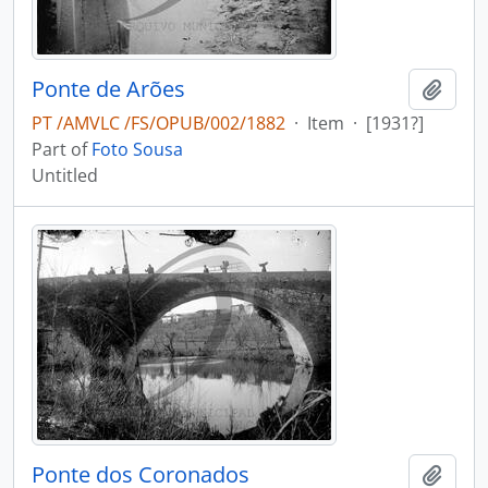
Ponte de Arões
Add t
PT /AMVLC /FS/OPUB/002/1882
·
Item
·
[1931?]
Part of
Foto Sousa
Untitled
Ponte dos Coronados
Add t