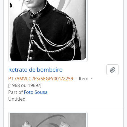
Retrato de bombeiro
Add t
PT /AMVLC /FS/SEGP/001/2259
·
Item
·
[1968 ou 1969?]
Part of
Foto Sousa
Untitled