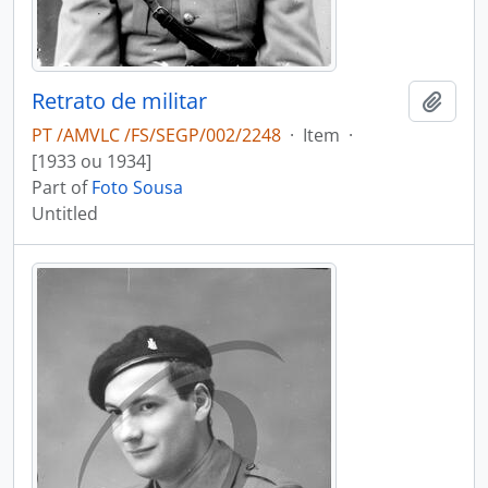
Retrato de militar
Add t
PT /AMVLC /FS/SEGP/002/2248
·
Item
·
[1933 ou 1934]
Part of
Foto Sousa
Untitled