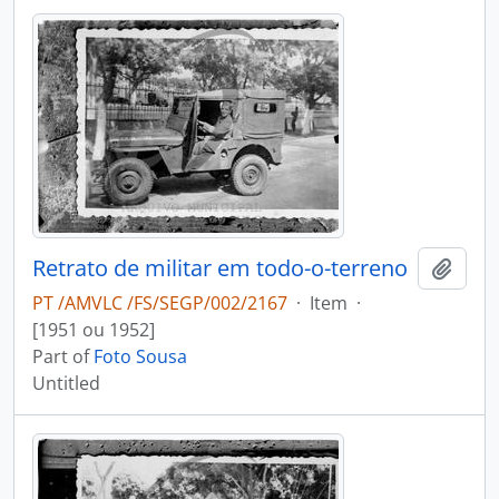
Retrato de militar em todo-o-terreno
Add t
PT /AMVLC /FS/SEGP/002/2167
·
Item
·
[1951 ou 1952]
Part of
Foto Sousa
Untitled