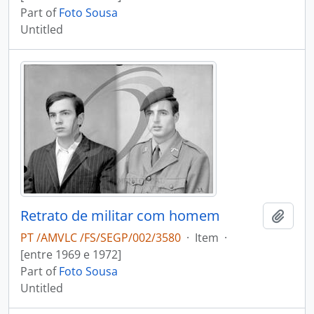
Part of
Foto Sousa
Untitled
Retrato de militar com homem
Add t
PT /AMVLC /FS/SEGP/002/3580
·
Item
·
[entre 1969 e 1972]
Part of
Foto Sousa
Untitled