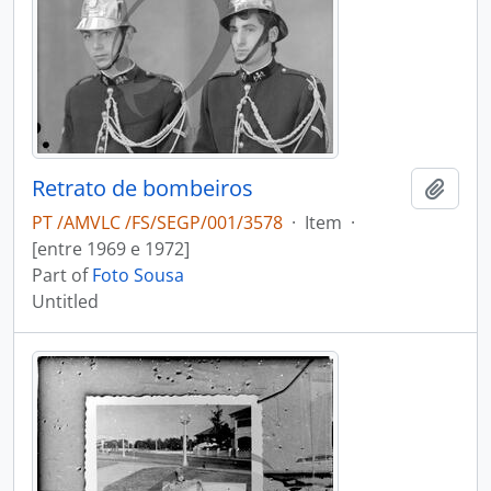
Retrato de bombeiros
Add t
PT /AMVLC /FS/SEGP/001/3578
·
Item
·
[entre 1969 e 1972]
Part of
Foto Sousa
Untitled