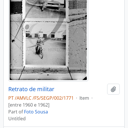
Retrato de militar
Add t
PT /AMVLC /FS/SEGP/002/1771
·
Item
·
[entre 1960 e 1962]
Part of
Foto Sousa
Untitled