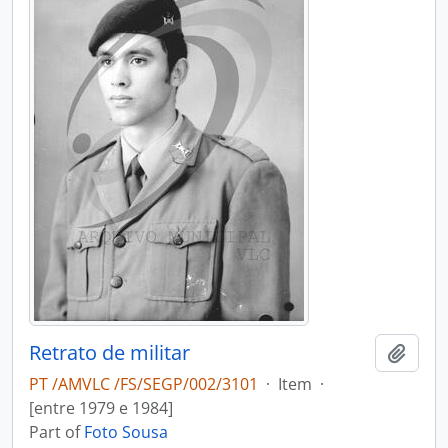
Retrato de militar
Add t
PT /AMVLC /FS/SEGP/002/3101
·
Item
·
[entre 1979 e 1984]
Part of
Foto Sousa