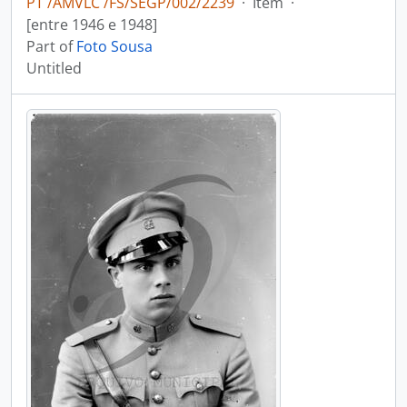
PT /AMVLC /FS/SEGP/002/2239
·
Item
·
[entre 1946 e 1948]
Part of
Foto Sousa
Untitled