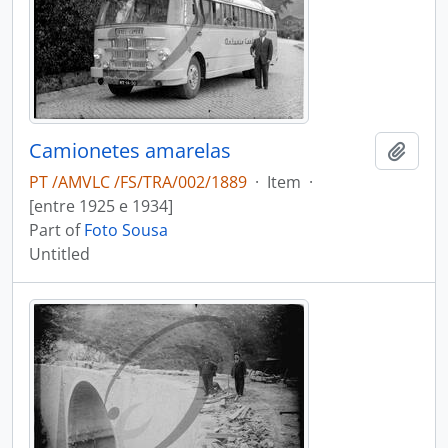
Camionetes amarelas
Add t
PT /AMVLC /FS/TRA/002/1889
·
Item
·
[entre 1925 e 1934]
Part of
Foto Sousa
Untitled