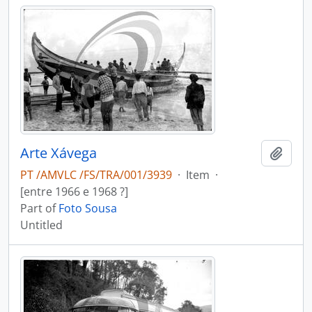
Arte Xávega
Add t
PT /AMVLC /FS/TRA/001/3939
·
Item
·
[entre 1966 e 1968 ?]
Part of
Foto Sousa
Untitled