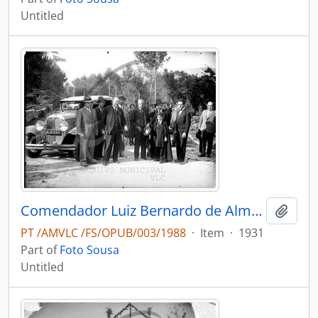
Untitled
Comendador Luiz Bernardo de Almeida na inauguração da abertura de mais um lanço da estrada nacional n.º 32 até ao rio Teixeira
Add t
PT /AMVLC /FS/OPUB/003/1988
·
Item
·
1931
Part of
Foto Sousa
Untitled