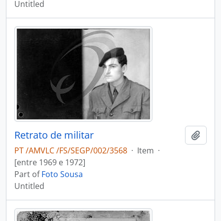
Untitled
Retrato de militar
Add t
PT /AMVLC /FS/SEGP/002/3568
·
Item
·
[entre 1969 e 1972]
Part of
Foto Sousa
Untitled