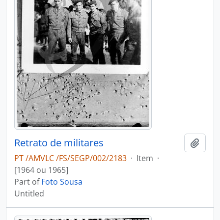
Retrato de militares
Add t
PT /AMVLC /FS/SEGP/002/2183
·
Item
·
[1964 ou 1965]
Part of
Foto Sousa
Untitled