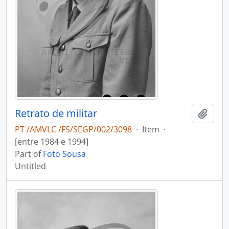
Retrato de militar
Add t
PT /AMVLC /FS/SEGP/002/3098
·
Item
·
[entre 1984 e 1994]
Part of
Foto Sousa
Untitled