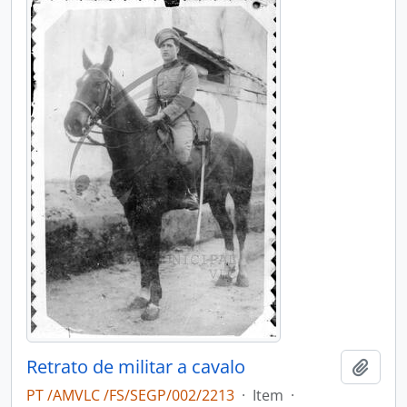
Retrato de militar a cavalo
Add t
PT /AMVLC /FS/SEGP/002/2213
·
Item
·