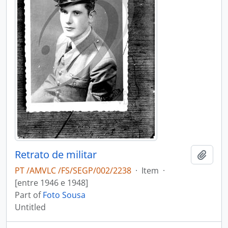
Retrato de militar
Add t
PT /AMVLC /FS/SEGP/002/2238
·
Item
·
[entre 1946 e 1948]
Part of
Foto Sousa
Untitled