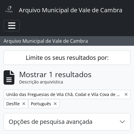
Skip to main content
Arquivo Municipal de Vale de Cambra
Toggle navigation
Arquivo Municipal de Vale de Cambra
Limite os seus resultados por:
Mostrar 1 resultados
Descrição arquivística
Remover filtro:
União das Freguesias de Vila Chã, Codal e Vila Cova de Perrinho
Remover filtro:
Remover filtro:
Desfile
Português
Opções de pesquisa avançada