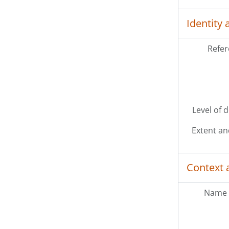
Identity 
Refer
Level of 
Extent a
Context 
Name 