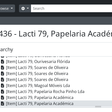
[Item] Lacti 79, Lacticínios Progresso do Mileu Lda
Search
[Item] Lacti 79, CD Máquinas Agrícolas
Search options
rowse
[Item] Lacti 79, CD Máquinas Agrícolas
[Item] Lacti 79, CD Máquinas Agrícolas
[Item] Lacti 79, CD Máquinas Agrícolas
436 - Lacti 79, Papelaria Acad
[Item] Lacti 79, CD Máquinas Agrícolas
[Item] Lacti 79, Colep
[Item] Lacti 79, Colep
rarchy
[Item] Lacti 79, Colep
[Item] Lacti 79, Ourivesaria Flórida
[Item] Lacti 79, Ourivesaria Flórida
[Item] Lacti 79, Soares de Oliveira
[Item] Lacti 79, Soares de Oliveira
[Item] Lacti 79, Soares de Oliveira
[Item] Lacti 79, Magoal Móveis Lda
[Item] Lacti 79, Papelaria Rocha Pinho Lda
[Item] Lacti 79, Papelaria Académica
[Item] Lacti 79, Papelaria Académica
[Item] Lacti 79, Banco Pinto & Sotto Mayor