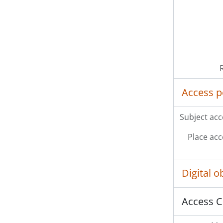
Access p
Subject acc
Place acc
Digital 
Access C