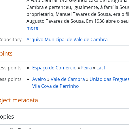
A Foto Central foi a segunda casa de fotografia
[Item] Lacti 79, visita do Ministro da Agricultura e Pesca
Cambra e pertenceu, igualmente, à família Sou
[Item] Lacti 79, visita do Ministro da Agricultura e Pesca
proprietário, Manuel Tavares de Sousa, era o fi
[Item] Lacti 79, visita do Ministro da Agricultura e Pesca
Augusto Tavares de Sousa. Em 1936 abre o seu
[Item] Lacti 79, visita do Ministro da Agricultura e Pesca
more
[Item] Lacti 79, visita do Ministro da Agricultura e Pesca
[Item] Lacti 79, visita do Ministro da Agricultura e Pesca
Repository
Arquivo Municipal de Vale de Cambra
[Item] Lacti 79, visita do Ministro da Agricultura e Pesca
[Item] Lacti 79, visita do Ministro da Agricultura e Pesca
oints
[Item] Lacti 79, visita do Ministro da Agricultura e Pesca
[Item] Lacti 79, visita do Ministro da Agricultura e Pesca
ess points
Espaço de Comércio
»
Feira
»
Lacti
[Item] Lacti 79, visita do Ministro da Agricultura e Pesca
[Item] Lacti 79, visita do Ministro da Agricultura e Pesca
ess points
Aveiro
»
Vale de Cambra
»
União das Freguesi
[Item] Lacti 79, visita do Ministro da Agricultura e Pesca
Vila Cova de Perrinho
[Item] Lacti 79, visita do Ministro da Agricultura e Pesca
[Item] Lacti 79, visita do Ministro da Agricultura e Pesca
object metadata
[Item] Lacti 79, visita do Ministro da Agricultura e Pesca
[Item] Lacti 79, visita do Ministro da Agricultura e Pesca
opies
[Item] Lacti 79, visita do Ministro da Agricultura e Pesca
[Item] Lacti 79, visita do Ministro da Agricultura e Pesca