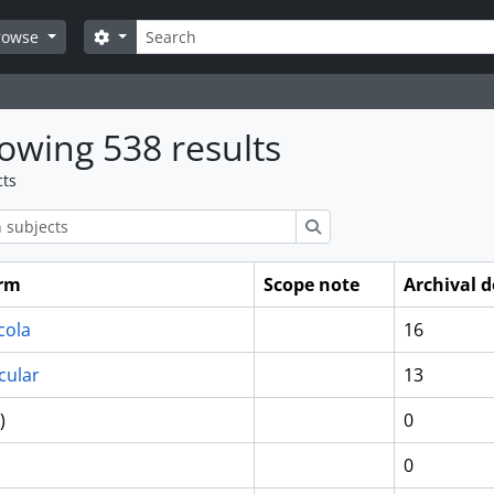
Search
Search options
rowse
owing 538 results
cts
ions
Search
erm
Scope note
Archival d
cola
16
cular
13
)
0
0