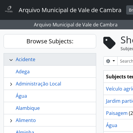
Skip to main content
Arquivo Municipal de Vale de Cambra
B
Arquivo Municipal de Vale de Cambra
Sh
Browse Subjects:
Subje
Acidente
Search opt
Adega
Subjects t
Administração Local
Veículo agrí
Água
Jardim parti
Alambique
Paisagem
(2
Alimento
Água
Alminha