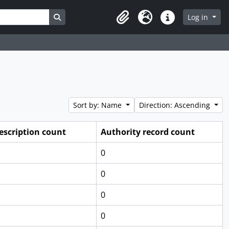
Search in browse page
Log in
Clipboard
Language
Quick links
Sort by: Name
Direction: Ascending
escription count
Authority record count
0
0
0
0