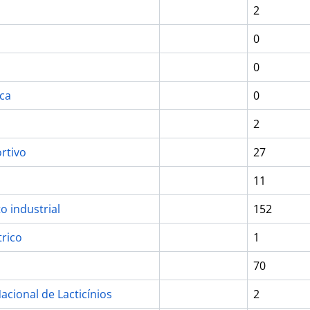
2
0
0
ca
0
2
rtivo
27
11
 industrial
152
trico
1
70
acional de Lacticínios
2