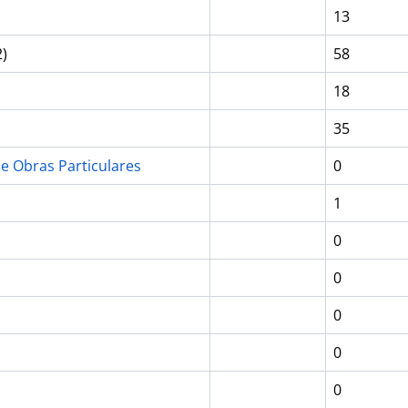
13
2)
58
18
35
e Obras Particulares
0
1
0
0
0
0
0