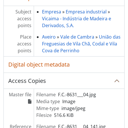
[Item] Ferpinta
Subject
Empresa
»
Empresa industrial
»
[Item] Ferpinta
access
Vicaima - Indústria de Madeira e
[Item] Ferpinta
points
Derivados, S.A.
[Item] Ferpinta
[Item] Ferpinta
Place
Aveiro
»
Vale de Cambra
»
União das
[Item] Ferpinta
access
Freguesias de Vila Chã, Codal e Vila
[Item] Ferpinta
points
Cova de Perrinho
[Item] Ferpinta
[Item] Ferpinta
Digital object metadata
[Item] Ferpinta
[Item] Ferpinta
Access Copies
[Item] Uniagri
[Item] Uniagri
Master file
Filename
F.C.-8631___04.jpg
[Item] Uniagri
Media type
Image
[Item] Uniagri
Mime-type
image/jpeg
[Item] Uniagri
Filesize
516.6 KiB
[Item] Uniagri
[Item] Neorelva
Reference
Filename
F.C.-8631___04_141.jpg