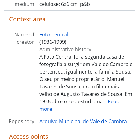
[Item] Uniagri
medium
celulose; 6x6 cm; p&b
[Item] Uniagri
Context area
[Item] Uniagri
[Item] Uniagri
[Item] Uniagri
Name of
Foto Central
[Item] Uniagri
creator
(1936-1999)
[Item] Uniagri
Administrative history
[Item] Uniagri
A Foto Central foi a segunda casa de
[Item] Uniagri
fotografia a surgir em Vale de Cambra e
[Item] Equipamento industrial da Metalúrgica Arcos de Artur Correia dos Santos Lda, na Uniagri
pertenceu, igualmente, à família Sousa.
[Item] Equipamento industrial da Metalúrgica Arcos de Artur Correia dos Santos Lda, na Uniagri
O seu primeiro proprietário, Manuel
[Item] Equipamento industrial da Metalúrgica Arcos de Artur Correia dos Santos Lda, na Uniagri
Tavares de Sousa, era o filho mais
[Item] Ferpinta
velho de Augusto Tavares de Sousa. Em
[Item] Ferpinta
1936 abre o seu estúdio na
…
Read
[Item] Ferpinta
more
[Item] Ferpinta
Repository
Arquivo Municipal de Vale de Cambra
[Item] Ferpinta
[Item] Ferpinta
Access points
[Item] Ferpinta