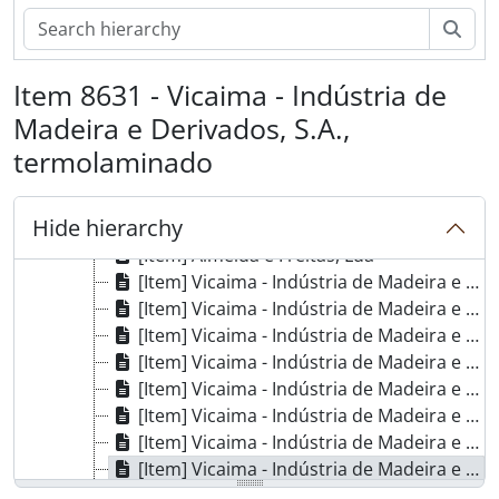
[Item] Colep
Sear
[Item] Almeida e Freitas, Lda
[Item] Almeida e Freitas, Lda
Item 8631 - Vicaima - Indústria de
[Item] Almeida e Freitas, Lda
Madeira e Derivados, S.A.,
[Item] Almeida e Freitas, Lda
[Item] Almeida e Freitas, Lda
termolaminado
[Item] Almeida e Freitas, Lda
[Item] Almeida e Freitas, Lda
Hide hierarchy
[Item] Almeida e Freitas, Lda
[Item] Almeida e Freitas, Lda
[Item] Vicaima - Indústria de Madeira e Derivados, S.A., termolaminado
[Item] Vicaima - Indústria de Madeira e Derivados, S.A., termolaminado
[Item] Vicaima - Indústria de Madeira e Derivados, S.A., termolaminado
[Item] Vicaima - Indústria de Madeira e Derivados, S.A., termolaminado
[Item] Vicaima - Indústria de Madeira e Derivados, S.A., termolaminado
[Item] Vicaima - Indústria de Madeira e Derivados, S.A., termolaminado
[Item] Vicaima - Indústria de Madeira e Derivados, S.A., termolaminado
[Item] Vicaima - Indústria de Madeira e Derivados, S.A., termolaminado
[Item] Vicaima - Indústria de Madeira e Derivados, S.A., termolaminado