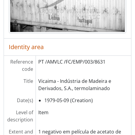
[Item] Prensa para queijo
[Item] Ferpinta
[Item] Ferpinta
[Item] Ferpinta
[Item] Lacto Lusa, Lda
[Item] Lacto Lusa, Lda
[Item] Embalagens de alumínio de Almeida e Freitas, Lda
Identity area
[Item] Arsopi
[Item] Arsopi
Reference
PT /AMVLC /FC/EMP/003/8631
[Item] Metalúrgica Arcos de Artur Correia dos Santos Lda
code
[Item] Metalúrgica Arcos de Artur Correia dos Santos Lda
[Item] Bilha para transporte de leite
Title
Vicaima - Indústria de Madeira e
[Item] Bilha para transporte de leite
Derivados, S.A., termolaminado
[Item] Progresso
Date(s)
1979-05-09 (Creation)
[Item] Progresso
[Item] Lacticínios Progresso do Mileu Lda
Level of
Item
[Item] Lacto Lusa, Lda
description
[Item] Ferpinta
[Item] Uniagri
Extent and
1 negativo em película de acetato de