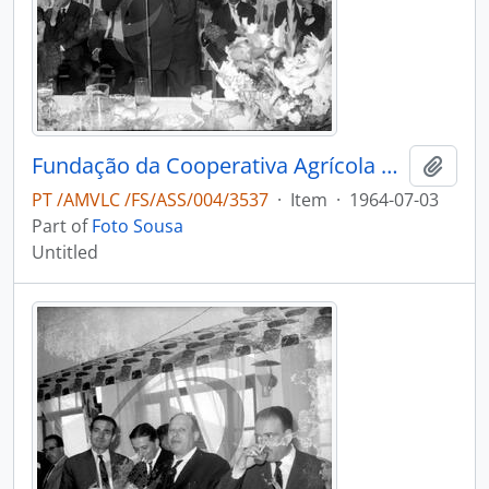
Fundação da Cooperativa Agrícola do Caima
Add t
PT /AMVLC /FS/ASS/004/3537
·
Item
·
1964-07-03
Part of
Foto Sousa
Untitled