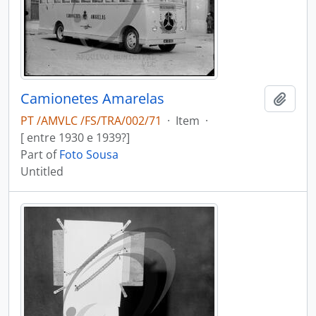
Camionetes Amarelas
Add t
PT /AMVLC /FS/TRA/002/71
·
Item
·
[ entre 1930 e 1939?]
Part of
Foto Sousa
Untitled