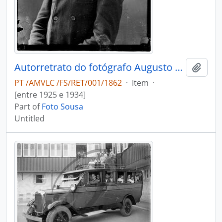
Autorretrato do fotógrafo Augusto Tavares de Sousa
Add t
PT /AMVLC /FS/RET/001/1862
·
Item
·
[entre 1925 e 1934]
Part of
Foto Sousa
Untitled