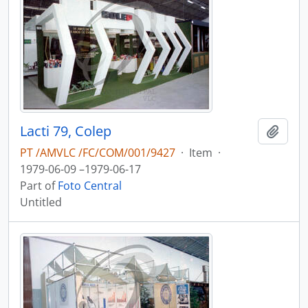
Lacti 79, Colep
Add t
PT /AMVLC /FC/COM/001/9427
·
Item
·
1979-06-09 –1979-06-17
Part of
Foto Central
Untitled