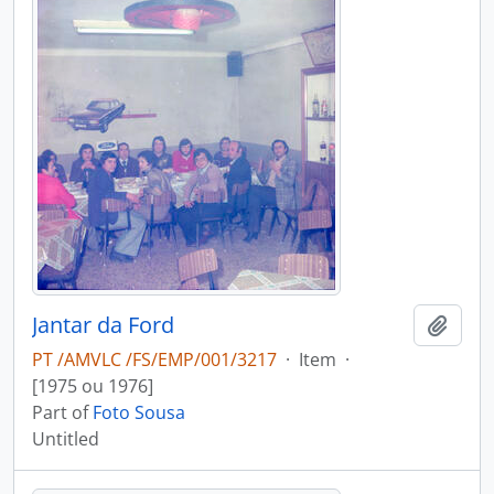
Jantar da Ford
Add t
PT /AMVLC /FS/EMP/001/3217
·
Item
·
[1975 ou 1976]
Part of
Foto Sousa
Untitled