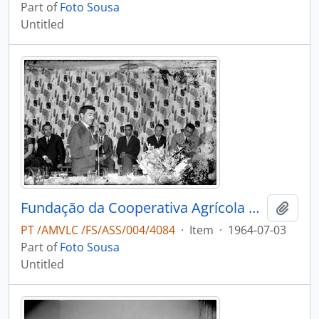
Part of
Foto Sousa
Untitled
Fundação da Cooperativa Agrícola do Caima
Add t
PT /AMVLC /FS/ASS/004/4084
·
Item
·
1964-07-03
Part of
Foto Sousa
Untitled