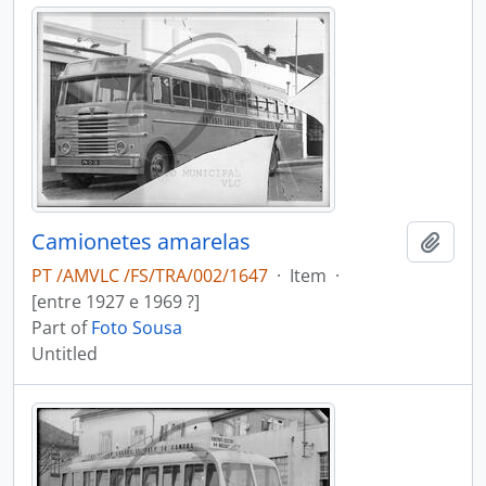
Camionetes amarelas
Add t
PT /AMVLC /FS/TRA/002/1647
·
Item
·
[entre 1927 e 1969 ?]
Part of
Foto Sousa
Untitled