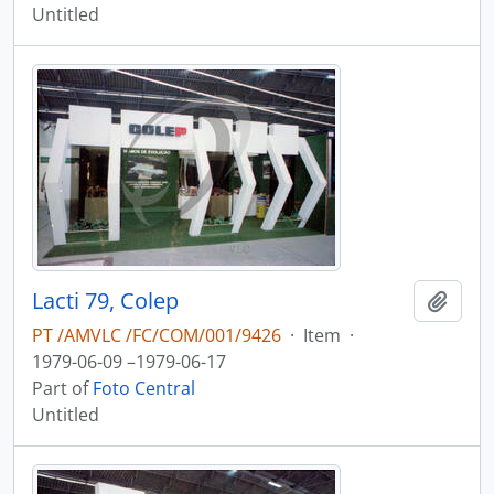
Untitled
Lacti 79, Colep
Add t
PT /AMVLC /FC/COM/001/9426
·
Item
·
1979-06-09 –1979-06-17
Part of
Foto Central
Untitled