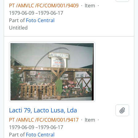
PT /AMVLC /FC/COM/001/9409
·
Item
·
1979-06-09 –1979-06-17
Part of
Foto Central
Untitled
Lacti 79, Lacto Lusa, Lda
Add t
PT /AMVLC /FC/COM/001/9417
·
Item
·
1979-06-09 –1979-06-17
Part of
Foto Central