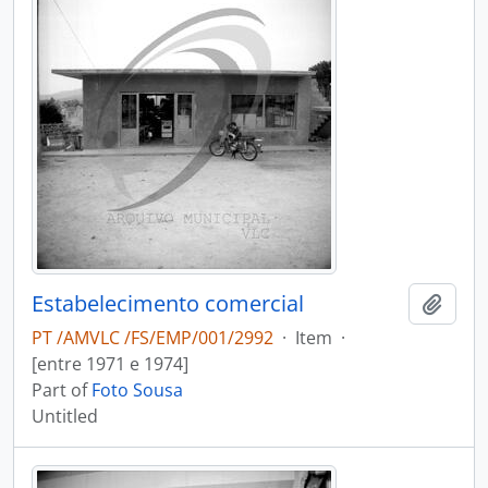
Estabelecimento comercial
Add t
PT /AMVLC /FS/EMP/001/2992
·
Item
·
[entre 1971 e 1974]
Part of
Foto Sousa
Untitled