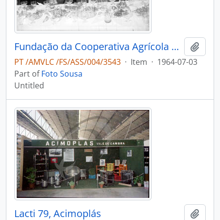
Fundação da Cooperativa Agrícola do Caima
Add t
PT /AMVLC /FS/ASS/004/3543
·
Item
·
1964-07-03
Part of
Foto Sousa
Untitled
Lacti 79, Acimoplás
Add t