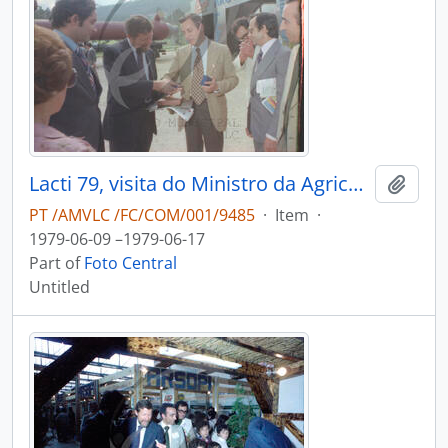
Lacti 79, visita do Ministro da Agricultura e Pescas e do Consulado dos Estados Unidos da América
Add t
PT /AMVLC /FC/COM/001/9485
·
Item
·
1979-06-09 –1979-06-17
Part of
Foto Central
Untitled