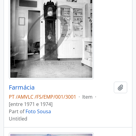
Farmácia
Add t
PT /AMVLC /FS/EMP/001/3001
·
Item
·
[entre 1971 e 1974]
Part of
Foto Sousa
Untitled