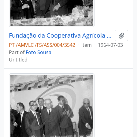
Fundação da Cooperativa Agrícola do Caima
Add t
PT /AMVLC /FS/ASS/004/3542
·
Item
·
1964-07-03
Part of
Foto Sousa
Untitled