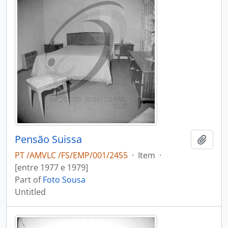
Pensão Suissa
Add t
PT /AMVLC /FS/EMP/001/2455
·
Item
·
[entre 1977 e 1979]
Part of
Foto Sousa
Untitled