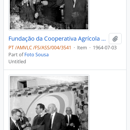
Fundação da Cooperativa Agrícola do Caima
Add t
PT /AMVLC /FS/ASS/004/3541
·
Item
·
1964-07-03
Part of
Foto Sousa
Untitled