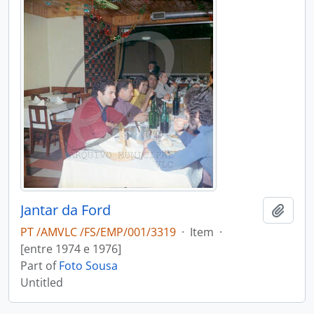
Jantar da Ford
Add t
PT /AMVLC /FS/EMP/001/3319
·
Item
·
[entre 1974 e 1976]
Part of
Foto Sousa
Untitled