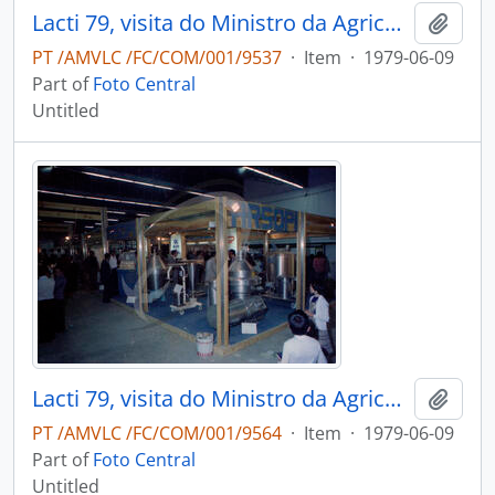
Lacti 79, visita do Ministro da Agricultura e Pescas e do Governador Civil de Aveiro
Add t
PT /AMVLC /FC/COM/001/9537
·
Item
·
1979-06-09
Part of
Foto Central
Untitled
Lacti 79, visita do Ministro da Agricultura e Pescas e do Governador Civil de Aveiro
Add t
PT /AMVLC /FC/COM/001/9564
·
Item
·
1979-06-09
Part of
Foto Central
Untitled