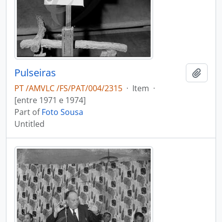
Pulseiras
Add t
PT /AMVLC /FS/PAT/004/2315
·
Item
·
[entre 1971 e 1974]
Part of
Foto Sousa
Untitled