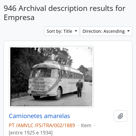
946 Archival description results for
Empresa
Sort by: Title
Direction: Ascending
Camionetes amarelas
Add t
PT /AMVLC /FS/TRA/002/1889
·
Item
·
[entre 1925 e 1934]