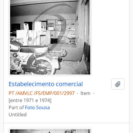
Estabelecimento comercial
Add t
PT /AMVLC /FS/EMP/001/2997
·
Item
·
[entre 1971 e 1974]
Part of
Foto Sousa
Untitled