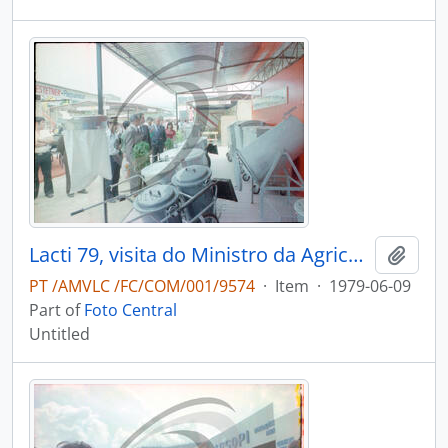
Lacti 79, visita do Ministro da Agricultura e Pescas e do Governador Civil de Aveiro
Add t
PT /AMVLC /FC/COM/001/9574
·
Item
·
1979-06-09
Part of
Foto Central
Untitled