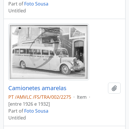
Part of
Foto Sousa
Untitled
Camionetes amarelas
Add t
PT /AMVLC /FS/TRA/002/2275
·
Item
·
[entre 1926 e 1932]
Part of
Foto Sousa
Untitled