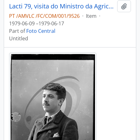
Lacti 79, visita do Ministro da Agricultura e Pescas e do Consulado dos Estados Unidos da América
Add t
PT /AMVLC /FC/COM/001/9526
·
Item
·
1979-06-09 –1979-06-17
Part of
Foto Central
Untitled