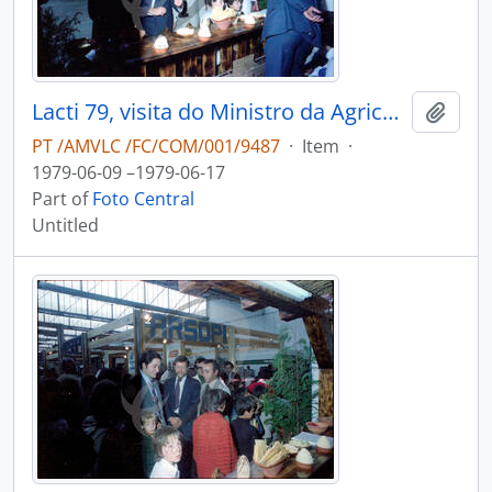
Lacti 79, visita do Ministro da Agricultura e Pescas e do Consulado dos Estados Unidos da América
Add t
PT /AMVLC /FC/COM/001/9487
·
Item
·
1979-06-09 –1979-06-17
Part of
Foto Central
Untitled