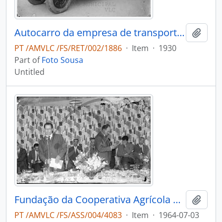
Autocarro da empresa de transporte Progresso, na Quinta Progresso
Add t
PT /AMVLC /FS/RET/002/1886
·
Item
·
1930
Part of
Foto Sousa
Untitled
Fundação da Cooperativa Agrícola do Caima
Add t
PT /AMVLC /FS/ASS/004/4083
·
Item
·
1964-07-03