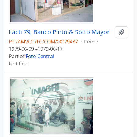
Lacti 79, Banco Pinto & Sotto Mayor
Add t
PT /AMVLC /FC/COM/001/9437
·
Item
·
1979-06-09 –1979-06-17
Part of
Foto Central
Untitled