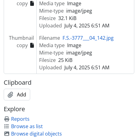
copy
Media type
Image
[Item] Carnaval de 1966
Mime-type
image/jpeg
[Item] Carnaval de 1966
Filesize
32.1 KiB
[Item] Carnaval de 1966
Uploaded
July 4, 2025 6:51 AM
[Item] Carnaval de 1966
[Item] Carnaval de 1966
Thumbnail
Filename
F.S.-3777___04_142.jpg
[Item] Carnaval de 1966
copy
Media type
Image
[Item] Carnaval de 1966
Mime-type
image/jpeg
[Item] Carnaval de 1966
Filesize
25 KiB
[Item] Carnaval de 1966
Uploaded
July 4, 2025 6:51 AM
[Item] Carnaval de 1966
[Item] Carnaval de 1966
Clipboard
[Item] Carnaval, Cortejo de Macieira de Cambra
[Item] Carnaval, Cortejo de Macieira de Cambra
Add
[Item] Carnaval, Cortejo de Macieira de Cambra
Explore
[Item] Carnaval, Cortejo de Macieira de Cambra
[Item] Carnaval, Cortejo de Macieira de Cambra
Reports
[Item] Carnaval, Cortejo de Macieira de Cambra
Browse as list
[Item] Carnaval, Cortejo de Macieira de Cambra
Browse digital objects