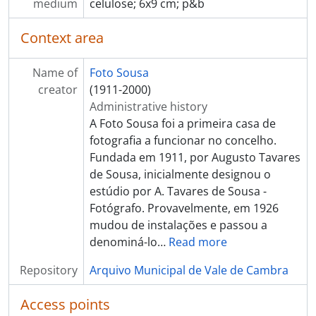
[Item] Carnaval, Cortejo de Ramilos
medium
celulose; 6x9 cm; p&b
[Item] Carnaval, Cortejo de Ramilos
[Item] Carnaval, Cortejo de Ramilos
Context area
[Item] Carnaval, Cortejo de Ramilos
[Item] Carnaval, Cortejo de Ramilos
Name of
Foto Sousa
[Item] Carnaval, Cortejo de Ramilos
creator
(1911-2000)
[Item] Carnaval, Cortejo de Ramilos
Administrative history
[Item] Carnaval, Cortejo de Ramilos
A Foto Sousa foi a primeira casa de
[Item] Carnaval, Cortejo de Ramilos
fotografia a funcionar no concelho.
[Item] Carnaval, Cortejo de Ramilos
Fundada em 1911, por Augusto Tavares
[Item] Carnaval de 1968
de Sousa, inicialmente designou o
[Item] Carnaval de 1968
estúdio por A. Tavares de Sousa -
[Item] Carnaval de 1968
Fotógrafo. Provavelmente, em 1926
[Item] Carnaval de 1968
mudou de instalações e passou a
[Item] Carnaval de 1968
denominá-lo
…
Read more
[Item] Carnaval de 1968
Repository
Arquivo Municipal de Vale de Cambra
[Item] Carnaval de 1968
[Item] Carnaval de 1968
Access points
[Item] Carnaval de 1968