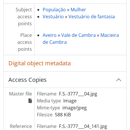
[Item] Carnaval de 1968
[Item] Carnaval de 1968
Subject
População
»
Mulher
[Item] Carnaval de 1968
access
Vestuário
»
Vestuário de fantasia
[Item] Carnaval de 1968
points
[Item] Carnaval de 1968
Place
Aveiro
»
Vale de Cambra
»
Macieira
[Item] Carnaval de 1968
access
de Cambra
[Item] Carnaval de 1968
points
[Item] Carnaval de 1968
[Item] Carnaval de 1968
Digital object metadata
[Item] Carnaval de 1968
[Item] Carnaval de 1968
Access Copies
[Item] Carnaval de 1968
[Item] Carnaval de 1968
[Item] Carnaval de 1968
Master file
Filename
F.S.-3777___04.jpg
[Item] Carnaval de 1968
Media type
Image
[Item] Carnaval de 1966
Mime-type
image/jpeg
[Item] Carnaval de 1966
Filesize
588 KiB
[Item] Carnaval de 1966
Reference
Filename
F.S.-3777___04_141.jpg
[Item] Carnaval de 1966