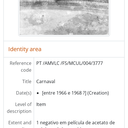
[Item] Carnaval
[Item] Carnaval
[Item] Carnaval
[Item] Carnaval
[Item] Carnaval
[Item] Carnaval
[Item] Carnaval
Identity area
[Item] Carnaval
[Item] Carnaval
Reference
PT /AMVLC /FS/MCUL/004/3777
[Item] Carnaval
code
[Item] Carnaval
[Item] Carnaval
Title
Carnaval
[Item] Carnaval
Date(s)
[entre 1966 e 1968 ?] (Creation)
[Item] Carnaval
[Item] Carnaval
Level of
Item
[Item] Carnaval
description
[Item] Carnaval
[Item] Carnaval
Extent and
1 negativo em película de acetato de