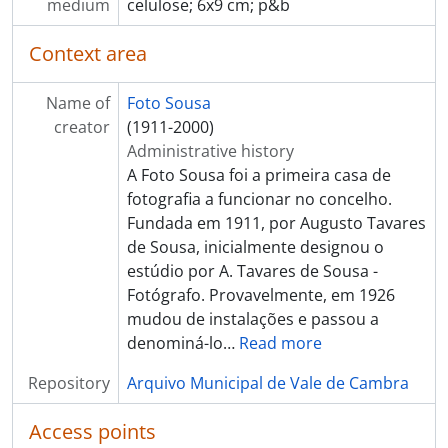
[Item] Carnaval, Cortejo de Ramilos
medium
celulose; 6x9 cm; p&b
[Item] Carnaval, Cortejo de Ramilos
[Item] Carnaval, Cortejo de Ramilos
Context area
[Item] Carnaval, Cortejo de Ramilos
[Item] Carnaval, Cortejo de Ramilos
Name of
Foto Sousa
[Item] Carnaval, Cortejo de Ramilos
creator
(1911-2000)
[Item] Carnaval de 1968
Administrative history
[Item] Carnaval de 1968
A Foto Sousa foi a primeira casa de
[Item] Carnaval de 1968
fotografia a funcionar no concelho.
[Item] Carnaval de 1968
Fundada em 1911, por Augusto Tavares
[Item] Carnaval de 1968
de Sousa, inicialmente designou o
[Item] Carnaval de 1968
estúdio por A. Tavares de Sousa -
[Item] Carnaval de 1968
Fotógrafo. Provavelmente, em 1926
[Item] Carnaval de 1968
mudou de instalações e passou a
[Item] Carnaval de 1968
denominá-lo
…
Read more
[Item] Carnaval de 1968
Repository
Arquivo Municipal de Vale de Cambra
[Item] Carnaval de 1968
[Item] Carnaval de 1968
Access points
[Item] Carnaval de 1968