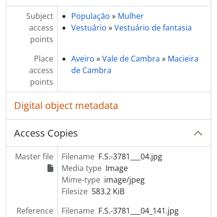
[Item] Carnaval de 1968
Subject
[Item] Carnaval de 1968
População
»
Mulher
access
[Item] Carnaval de 1968
Vestuário
»
Vestuário de fantasia
points
[Item] Carnaval de 1968
[Item] Carnaval de 1968
Place
Aveiro
»
Vale de Cambra
»
Macieira
[Item] Carnaval de 1968
access
de Cambra
[Item] Carnaval de 1968
points
[Item] Carnaval de 1968
[Item] Carnaval de 1968
Digital object metadata
[Item] Carnaval de 1968
[Item] Carnaval de 1968
Access Copies
[Item] Carnaval de 1966
[Item] Carnaval de 1966
[Item] Carnaval de 1966
Master file
Filename
F.S.-3781___04.jpg
[Item] Carnaval de 1966
Media type
Image
[Item] Carnaval de 1966
Mime-type
image/jpeg
[Item] Carnaval de 1966
Filesize
583.2 KiB
[Item] Carnaval de 1966
Reference
Filename
F.S.-3781___04_141.jpg
[Item] Carnaval de 1966