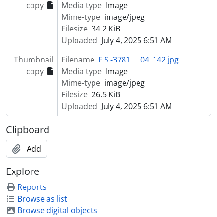
copy
Media type
Image
[Item] Carnaval de 1966
Mime-type
image/jpeg
[Item] Carnaval de 1966
Filesize
34.2 KiB
[Item] Carnaval de 1966
Uploaded
July 4, 2025 6:51 AM
[Item] Carnaval de 1966
[Item] Carnaval de 1966
Thumbnail
Filename
F.S.-3781___04_142.jpg
[Item] Carnaval de 1966
copy
Media type
Image
[Item] Carnaval de 1966
Mime-type
image/jpeg
[Item] Carnaval, Cortejo de Macieira de Cambra
Filesize
26.5 KiB
[Item] Carnaval, Cortejo de Macieira de Cambra
Uploaded
July 4, 2025 6:51 AM
[Item] Carnaval, Cortejo de Macieira de Cambra
[Item] Carnaval, Cortejo de Macieira de Cambra
Clipboard
[Item] Carnaval, Cortejo de Macieira de Cambra
[Item] Carnaval, Cortejo de Macieira de Cambra
Add
[Item] Carnaval, Cortejo de Macieira de Cambra
Explore
[Item] Carnaval, Cortejo de Macieira de Cambra
[Item] Carnaval, Cortejo de Macieira de Cambra
Reports
[Item] Carnaval, Cortejo de Macieira de Cambra
Browse as list
[Item] Carnaval, Cortejo de Macieira de Cambra
Browse digital objects