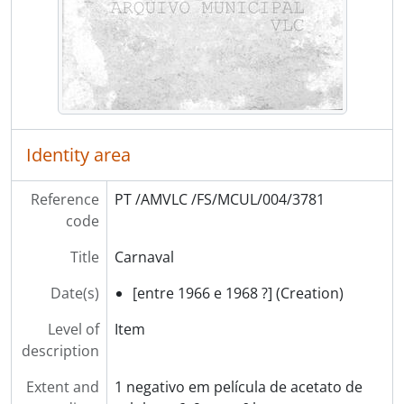
[Item] Carnaval
[Item] Carnaval
[Item] Carnaval
[Item] Carnaval
[Item] Carnaval
[Item] Carnaval
[Item] Carnaval
Identity area
[Item] Carnaval
[Item] Carnaval
Reference
PT /AMVLC /FS/MCUL/004/3781
[Item] Carnaval
code
[Item] Carnaval
[Item] Carnaval
Title
Carnaval
[Item] Carnaval
Date(s)
[entre 1966 e 1968 ?] (Creation)
[Item] Carnaval
[Item] Carnaval, Cortejo de Ramilos
Level of
Item
[Item] Carnaval, Cortejo de Ramilos
description
[Item] Carnaval, Cortejo de Ramilos
[Item] Carnaval, Cortejo de Ramilos
Extent and
1 negativo em película de acetato de