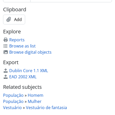
[Item] Carnaval, Cortejo de Macieira de Cambra
Clipboard
[Item] Carnaval, Cortejo de Macieira de Cambra
[Item] Carnaval, Cortejo de Macieira de Cambra
Add
[Item] Carnaval, Cortejo de Macieira de Cambra
[Item] Carnaval, Cortejo de Macieira de Cambra
Explore
[Item] Carnaval, Cortejo de Macieira de Cambra
Reports
[Item] Carnaval, Cortejo de Macieira de Cambra
Browse as list
[Item] Carnaval, Cortejo de Macieira de Cambra
Browse digital objects
[Item] Carnaval, Cortejo de Macieira de Cambra
[Item] Carnaval, Cortejo de Macieira de Cambra
Export
[Item] Carnaval, Cortejo de Macieira de Cambra
Dublin Core 1.1 XML
[Item] Carnaval, Cortejo de Macieira de Cambra
EAD 2002 XML
[Item] Carnaval, Cortejo de Macieira de Cambra
[Item] Carnaval, Cortejo de Macieira de Cambra
Related subjects
[Item] Carnaval, Cortejo de Macieira de Cambra
População
»
Homem
[Item] Carnaval, Cortejo de Macieira de Cambra
População
»
Mulher
[Item] Carnaval, Cortejo de Macieira de Cambra
Vestuário
»
Vestuário de fantasia
[Item] Carnaval, Cortejo de Macieira de Cambra
[Item] Carnaval, Cortejo de Macieira de Cambra