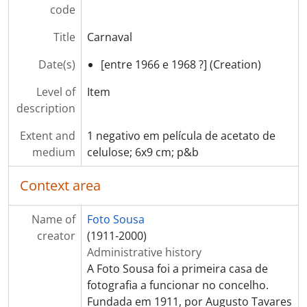
code
[Item] Carnaval
[Item] Carnaval
Title
Carnaval
[Item] Carnaval
[Item] Carnaval
Date(s)
[entre 1966 e 1968 ?] (Creation)
[Item] Carnaval
Level of
Item
[Item] Carnaval, Cortejo de Ramilos
description
[Item] Carnaval, Cortejo de Ramilos
[Item] Carnaval, Cortejo de Ramilos
Extent and
1 negativo em película de acetato de
[Item] Carnaval, Cortejo de Ramilos
medium
celulose; 6x9 cm; p&b
[Item] Carnaval, Cortejo de Ramilos
[Item] Carnaval, Cortejo de Ramilos
Context area
[Item] Carnaval, Cortejo de Ramilos
[Item] Carnaval, Cortejo de Ramilos
Name of
Foto Sousa
[Item] Carnaval, Cortejo de Ramilos
creator
(1911-2000)
[Item] Carnaval, Cortejo de Ramilos
Administrative history
[Item] Carnaval de 1968
A Foto Sousa foi a primeira casa de
[Item] Carnaval de 1968
fotografia a funcionar no concelho.
[Item] Carnaval de 1968
Fundada em 1911, por Augusto Tavares
[Item] Carnaval de 1968