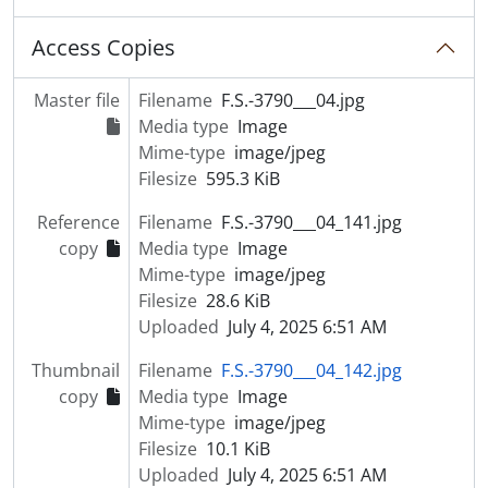
[Item] Carnaval de 1968
[Item] Carnaval de 1968
Access Copies
[Item] Carnaval de 1966
[Item] Carnaval de 1966
Master file
Filename
F.S.-3790___04.jpg
[Item] Carnaval de 1966
Media type
Image
[Item] Carnaval de 1966
Mime-type
image/jpeg
[Item] Carnaval de 1966
Filesize
595.3 KiB
[Item] Carnaval de 1966
[Item] Carnaval de 1966
Reference
Filename
F.S.-3790___04_141.jpg
[Item] Carnaval de 1966
copy
Media type
Image
[Item] Carnaval de 1966
Mime-type
image/jpeg
[Item] Carnaval de 1966
Filesize
28.6 KiB
[Item] Carnaval de 1966
Uploaded
July 4, 2025 6:51 AM
[Item] Carnaval de 1966
Thumbnail
Filename
F.S.-3790___04_142.jpg
[Item] Carnaval de 1966
copy
Media type
Image
[Item] Carnaval de 1966
Mime-type
image/jpeg
[Item] Carnaval de 1966
Filesize
10.1 KiB
[Item] Carnaval, Cortejo de Macieira de Cambra
Uploaded
July 4, 2025 6:51 AM
[Item] Carnaval, Cortejo de Macieira de Cambra