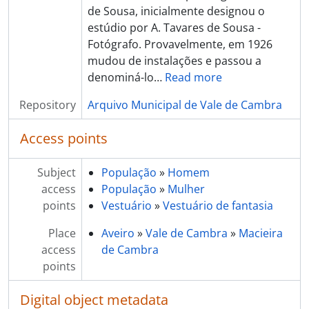
de Sousa, inicialmente designou o
[Item] Carnaval de 1968
estúdio por A. Tavares de Sousa -
[Item] Carnaval de 1968
Fotógrafo. Provavelmente, em 1926
[Item] Carnaval de 1968
mudou de instalações e passou a
[Item] Carnaval de 1968
denominá-lo
…
Read more
[Item] Carnaval de 1968
[Item] Carnaval de 1968
Repository
Arquivo Municipal de Vale de Cambra
[Item] Carnaval de 1968
[Item] Carnaval de 1968
Access points
[Item] Carnaval de 1968
[Item] Carnaval de 1968
Subject
População
»
Homem
[Item] Carnaval de 1968
access
População
»
Mulher
[Item] Carnaval de 1968
points
Vestuário
»
Vestuário de fantasia
[Item] Carnaval de 1968
[Item] Carnaval de 1968
Place
Aveiro
»
Vale de Cambra
»
Macieira
[Item] Carnaval de 1968
access
de Cambra
[Item] Carnaval de 1968
points
[Item] Carnaval de 1968
[Item] Carnaval de 1968
Digital object metadata