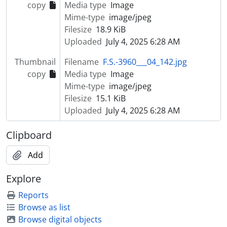
copy
Media type
Image
[Series] Cinema
Mime-type
image/jpeg
[Series] Cultura regional
Filesize
18.9 KiB
[Series] Exposições
Uploaded
July 4, 2025 6:28 AM
[Series] Grupos de Música
[Part] DESPORTO
Thumbnail
Filename
F.S.-3960___04_142.jpg
[Part] AGRICULTURA
copy
Media type
Image
[Part] COMÉRCIO
Mime-type
image/jpeg
[Part] ENSINO
Filesize
15.1 KiB
[Part] PANORÂMICAS
Uploaded
July 4, 2025 6:28 AM
[Part] ATIVIDADE POLÍTICA
[Part] RELIGIÃO
Clipboard
[Part] RETRATOS
[Part] ANIMAIS
Add
[Part] SEGURANÇA PÚBLICA
Explore
[Part] TRANSPORTES
[Part] OBRAS PÚBLICAS
Reports
[Part] PATRIMÓNIO
Browse as list
[Part] INSTITUIÇÕES
Browse digital objects