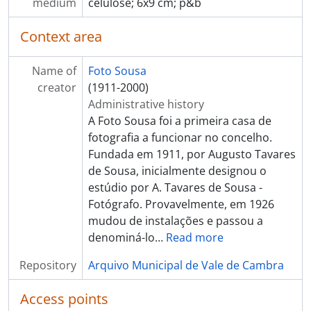
[Item] Carnaval, Cortejo de Macieira de Cambra
medium
celulose; 6x9 cm; p&b
[Item] Carnaval, Cortejo de Macieira de Cambra
[Item] Carnaval, Cortejo de Macieira de Cambra
Context area
[Item] Carnaval, Cortejo de Macieira de Cambra
[Item] Carnaval, Cortejo de Macieira de Cambra
Name of
Foto Sousa
[Item] Carnaval, Cortejo de Macieira de Cambra
creator
(1911-2000)
[Item] Carnaval, Cortejo de Macieira de Cambra
Administrative history
[Item] Carnaval, Cortejo de Macieira de Cambra
A Foto Sousa foi a primeira casa de
[Item] Carnaval, Cortejo de Macieira de Cambra
fotografia a funcionar no concelho.
[Item] Carnaval, Cortejo de Macieira de Cambra
Fundada em 1911, por Augusto Tavares
[Item] Carnaval, Cortejo de Macieira de Cambra
de Sousa, inicialmente designou o
[Item] Carnaval, Cortejo de Macieira de Cambra
estúdio por A. Tavares de Sousa -
[Item] Carnaval, Cortejo de Macieira de Cambra
Fotógrafo. Provavelmente, em 1926
[Item] Carnaval, Cortejo de Macieira de Cambra
mudou de instalações e passou a
[Item] Carnaval, Cortejo de Macieira de Cambra
denominá-lo
…
Read more
[Item] Carnaval, Cortejo de Macieira de Cambra
Repository
Arquivo Municipal de Vale de Cambra
[Item] Carnaval, Cortejo de Macieira de Cambra
[Item] Carnaval, Cortejo de Macieira de Cambra
Access points
[Item] Carnaval, Cortejo de Ramilos