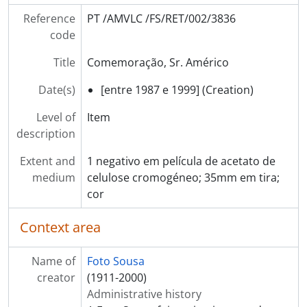
[Item] Comemoração, Sr. Américo
Reference
PT /AMVLC /FS/RET/002/3836
[Item] Comemoração, Sr. Américo
code
[Item] Comemoração, Sr. Américo
Title
Comemoração, Sr. Américo
[Item] Comemoração, Sr. Américo
[Item] Comemoração, Sr. Américo
Date(s)
[entre 1987 e 1999] (Creation)
[Item] Retrato de grupo
[Item] Retrato de mulheres
Level of
Item
[Item] Retrato de grupo
description
[Item] Retrato de grupo
Extent and
1 negativo em película de acetato de
[Item] Jantar do Sr. Barbosa
medium
celulose cromogéneo; 35mm em tira;
[Item] Jantar do Sr. Barbosa
cor
[Item] Jantar do Sr. Barbosa
[Item] Jantar do Sr. Barbosa
Context area
[Item] Jantar do Sr. Barbosa
[Item] Jantar do Sr. Barbosa
Name of
Foto Sousa
[Item] Jantar no Copa
creator
(1911-2000)
[Item] Jantar no Copa
Administrative history
[Item] Jantar no Copa