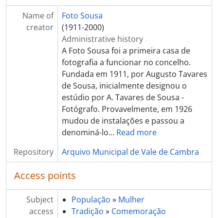
[Part] ANIMAIS
[Part] SEGURANÇA PÚBLICA
Name of
Foto Sousa
[Part] TRANSPORTES
creator
(1911-2000)
[Part] OBRAS PÚBLICAS
Administrative history
[Part] PATRIMÓNIO
A Foto Sousa foi a primeira casa de
[Part] INSTITUIÇÕES
fotografia a funcionar no concelho.
[Part] ASSOCIAÇÕES
Fundada em 1911, por Augusto Tavares
[Part] EMPRESAS
de Sousa, inicialmente designou o
[Series] Álbuns de fotografias
estúdio por A. Tavares de Sousa -
[Series] Livros de registo de clientes
Fotógrafo. Provavelmente, em 1926
mudou de instalações e passou a
denominá-lo
…
Read more
Repository
Arquivo Municipal de Vale de Cambra
Access points
Subject
População
»
Mulher
access
Tradição
»
Comemoração