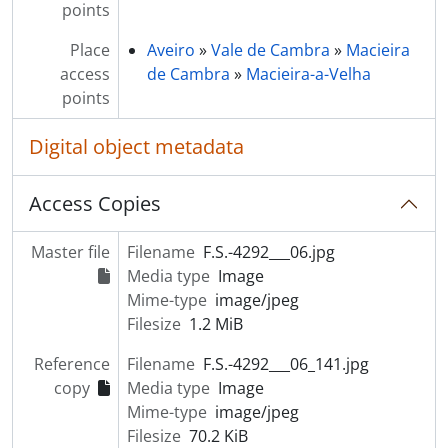
points
Place
Aveiro
»
Vale de Cambra
»
Macieira
access
de Cambra
»
Macieira-a-Velha
points
Digital object metadata
Access Copies
Master file
Filename
F.S.-4292___06.jpg
Media type
Image
Mime-type
image/jpeg
Filesize
1.2 MiB
Reference
Filename
F.S.-4292___06_141.jpg
copy
Media type
Image
Mime-type
image/jpeg
Filesize
70.2 KiB