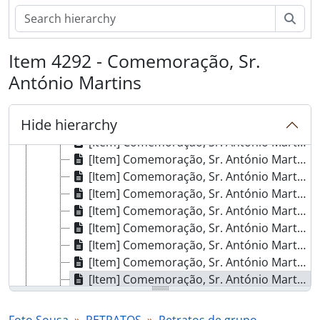
[Item] Comemoração, Sr. António Martins
Sear
[Item] Comemoração, Sr. António Martins
[Item] Comemoração, Sr. António Martins
Item 4292 - Comemoração, Sr.
[Item] Comemoração, Sr. António Martins
[Item] Comemoração, Sr. António Martins
António Martins
[Item] Comemoração, Sr. António Martins
[Item] Comemoração, Sr. António Martins
Hide hierarchy
[Item] Comemoração, Sr. António Martins
[Item] Comemoração, Sr. António Martins
[Item] Comemoração, Sr. António Martins
[Item] Comemoração, Sr. António Martins
[Item] Comemoração, Sr. António Martins
[Item] Comemoração, Sr. António Martins
[Item] Comemoração, Sr. António Martins
[Item] Comemoração, Sr. António Martins
[Item] Comemoração, Sr. António Martins
[Item] Comemoração, Sr. António Martins
[Item] Comemoração, Sr. António Martins
[Item] Comemoração, Sr. António Martins