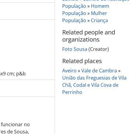
População
»
Homem
População
»
Mulher
População
»
Criança
Related people and
organizations
Foto Sousa
(Creator)
Related places
Aveiro
»
Vale de Cambra
»
 6x9 cm; p&b
União das Freguesias de Vila
Chã, Codal e Vila Cova de
Perrinho
a funcionar no
es de Sousa,