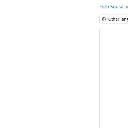
Foto Sousa
Other lan
[Pa
[P
[P
[Se
[Se