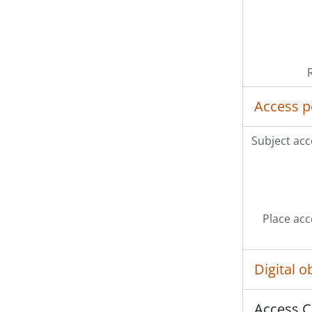
Access p
Subject acc
Place acc
Digital 
Access C