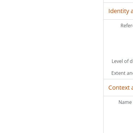
Identity 
Refer
Level of 
Extent a
Context 
Name 