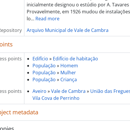
inicialmente designou o estúdio por A. Tavares
Provavelmente, em 1926 mudou de instalações
lo
…
Read more
Repository
Arquivo Municipal de Vale de Cambra
oints
ess points
Edifício
»
Edifício de habitação
População
»
Homem
População
»
Mulher
População
»
Criança
ess points
Aveiro
»
Vale de Cambra
»
União das Freguesi
Vila Cova de Perrinho
object metadata
opies