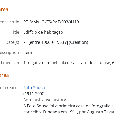
area
ence code
PT /AMVLC /FS/PAT/003/4119
Title
Edifício de habitação
Date(s)
[entre 1966 e 1968 ?] (Creation)
description
Item
nd medium
1 negativo em película de acetato de celulose;
area
of creator
Foto Sousa
(1911-2000)
Administrative history
A Foto Sousa foi a primeira casa de fotografia 
concelho. Fundada em 1911, por Augusto Tavar