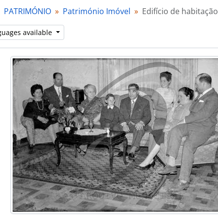
[Item] Jardim da Casa das Cerejeiras
PATRIMÓNIO
Património Imóvel
Edifício de habitação
[Item] Edifício, alçado lateral
[Item] Edifício, corte transversal
guages available
[Item] Edifício, alçado principal
[Item] Estúdio de fotografia Foto Sousa
[Item] Construção dos Paços do Concelho
[Item] Edifício de habitação
[Item] Edifício de habitação
[Item] Edifício de habitação
[Series] Património Móvel
[Series] Património Natural
[Series] Património Religioso
rt] INSTITUIÇÕES
art] ASSOCIAÇÕES
art] EMPRESAS
ries] Álbuns de fotografias
ries] Livros de registo de clientes