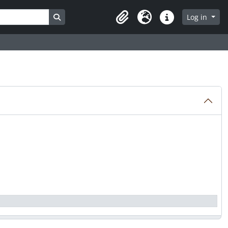
Search in browse page
Log in
Clipboard
Language
Quick links