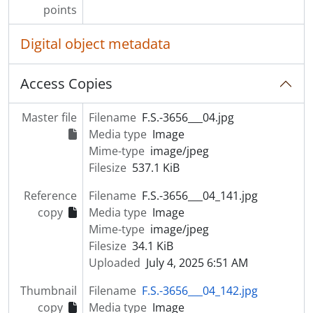
points
Digital object metadata
Access Copies
Master file
Filename
F.S.-3656___04.jpg
Media type
Image
Mime-type
image/jpeg
Filesize
537.1 KiB
Reference
Filename
F.S.-3656___04_141.jpg
copy
Media type
Image
Mime-type
image/jpeg
Filesize
34.1 KiB
Uploaded
July 4, 2025 6:51 AM
Thumbnail
Filename
F.S.-3656___04_142.jpg
copy
Media type
Image