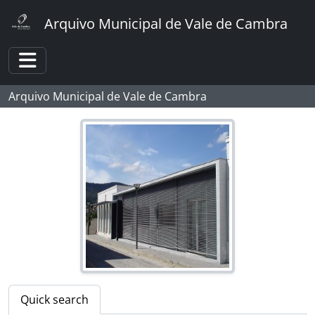
Skip to main content
Arquivo Municipal de Vale de Cambra
Toggle navigation
[Fonds] Foto Sousa
Arquivo Municipal de Vale de Cambra
[Part] CÂMARA MUNICIPAL
[Part] ASSEMBLEIA MUNICIPAL
[Part] JUNTAS DE FREGUESIA
[Part] MOVIMENTO CULTURAL
[Part] DESPORTO
[Series] Atletismo
[Series] Futebol
[Item] Clube desportivo
[Item] Clube desportivo
[Item] Clube desportivo, Vale de Cambra Sport Club
[Item] Futebol
[Item] Clube desportivo
Quick search
[Item] Clube desportivo, Vale de Cambra Sport Club