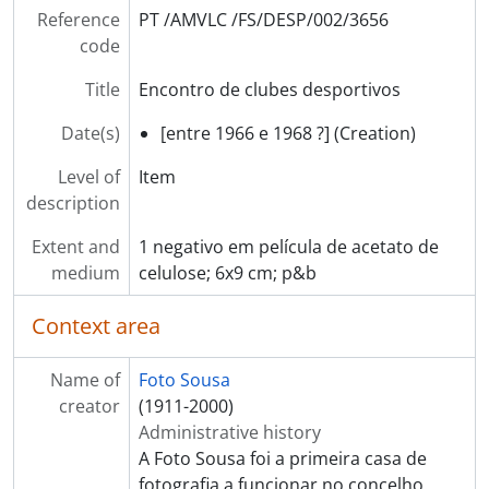
[Part] SEGURANÇA PÚBLICA
Reference
PT /AMVLC /FS/DESP/002/3656
[Part] TRANSPORTES
code
[Part] OBRAS PÚBLICAS
Title
Encontro de clubes desportivos
[Part] PATRIMÓNIO
[Part] INSTITUIÇÕES
Date(s)
[entre 1966 e 1968 ?] (Creation)
[Part] ASSOCIAÇÕES
[Part] EMPRESAS
Level of
Item
[Series] Álbuns de fotografias
description
[Series] Livros de registo de clientes
Extent and
1 negativo em película de acetato de
medium
celulose; 6x9 cm; p&b
Context area
Name of
Foto Sousa
creator
(1911-2000)
Administrative history
A Foto Sousa foi a primeira casa de
fotografia a funcionar no concelho.