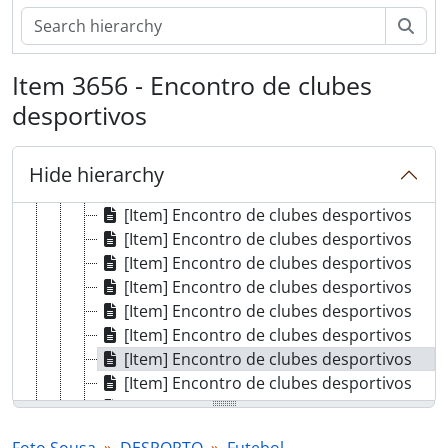
[Item] Clube desportivo
Sear
[Item] Clube desportivo, O Gandra de Cambra Futebol Clube
[Item] 1º campo de futebol no largo da feira
Item 3656 - Encontro de clubes
[Item] Clube desportivo, O Gandra de Cambra Futebol Clube
desportivos
[Item] Construção do estádio municipal
[Item] Construção do estádio municipal
[Item] Construção do estádio municipal
Hide hierarchy
[Item] Construção do estádio municipal
[Item] Encontro de clubes desportivos
[Item] Encontro de clubes desportivos
[Item] Encontro de clubes desportivos
[Item] Encontro de clubes desportivos
[Item] Encontro de clubes desportivos
[Item] Encontro de clubes desportivos
[Item] Encontro de clubes desportivos
[Item] Encontro de clubes desportivos
[Item] Encontro de clubes desportivos
[Item] Encontro de clubes desportivos