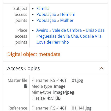
[Item] Retrato de homem e criança
[Item] Grupo familiar
Subject
Família
[Item] Retrato de casal
access
População
»
Homem
[Item] Retrato de casal
points
População
»
Mulher
[Item] Grupo familiar
Place
Aveiro
»
Vale de Cambra
»
União das
[Item] Retrato de crianças
access
Freguesias de Vila Chã, Codal e Vila
[Item] Grupo familiar
points
Cova de Perrinho
[Item] Grupo familiar
[Item] Retrato de mulheres
Digital object metadata
[Item] Retrato de crianças
[Item] Retrato de crianças
Access Copies
[Item] Retrato de casal
[Item] Retrato de casal
[Item] Grupo familiar
Master file
Filename
F.S.-1461___01.jpg
[Item] Retrato de casal
Media type
Image
[Item] Retrato de casal
Mime-type
image/jpeg
[Item] Retrato de casal
Filesize
499 KiB
[Item] Grupo familiar
Reference
Filename
F.S.-1461___01_141.jpg
[Item] Grupo familiar