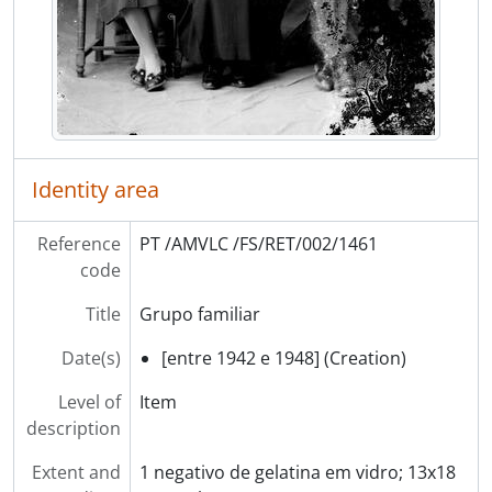
[Item] Grupo familiar
[Item] Grupo familiar
[Item] Grupo familiar, Raúl Augusto e família da Casa da Comenda
[Item] Grupo familiar
[Item] Grupo familiar
[Item] Grupo familiar
[Item] Grupo familiar
Identity area
[Item] Grupo familiar
[Item] Grupo familiar
Reference
PT /AMVLC /FS/RET/002/1461
[Item] Grupo familiar
code
[Item] Retrato de mulher e criança
[Item] Grupo familiar
Title
Grupo familiar
[Item] Grupo familiar
Date(s)
[entre 1942 e 1948] (Creation)
[Item] Grupo familiar
[Item] Grupo familiar
Level of
Item
[Item] Grupo familiar
description
[Item] Grupo familiar
[Item] Grupo familiar
Extent and
1 negativo de gelatina em vidro; 13x18