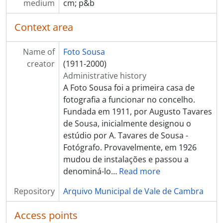
[Item] Grupo familiar
medium
cm; p&b
[Item] Grupo familiar
[Item] Grupo familiar
Context area
[Item] Grupo familiar
[Item] Grupo familiar
Name of
Foto Sousa
[Item] Grupo familiar
creator
(1911-2000)
[Item] Grupo familiar
Administrative history
[Item] Grupo familiar
A Foto Sousa foi a primeira casa de
[Item] Retrato de grupo
fotografia a funcionar no concelho.
[Item] Retrato de casal
Fundada em 1911, por Augusto Tavares
[Item] Grupo familiar
de Sousa, inicialmente designou o
[Item] Grupo familiar
estúdio por A. Tavares de Sousa -
[Item] Grupo familiar
Fotógrafo. Provavelmente, em 1926
[Item] Retrato de casal
mudou de instalações e passou a
[Item] Grupo familiar
denominá-lo
…
Read more
[Item] Grupo familiar
Repository
Arquivo Municipal de Vale de Cambra
[Item] Grupo familiar
[Item] Grupo familiar
Access points
[Item] Grupo familiar