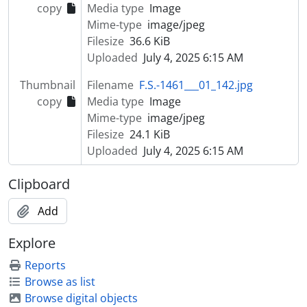
copy
Media type
Image
[Item] Retrato de casal
Mime-type
image/jpeg
[Item] Retrato de crianças
Filesize
36.6 KiB
[Item] Retrato de crianças
Uploaded
July 4, 2025 6:15 AM
[Item] Retrato de grupo juntamente com o Comendador Luiz Bernardo de Almeida
[Item] Retrato de grupo
Thumbnail
Filename
F.S.-1461___01_142.jpg
[Item] Retrato de mulheres com vestuário regional
copy
Media type
Image
[Item] Retrato de grupo juntamente com o Comendador Luiz Bernardo de Almeida
Mime-type
image/jpeg
[Item] Retrato de crianças com vestuário de fantasia
Filesize
24.1 KiB
[Item] Comendador Luiz Bernardo de Almeida e sua mãe na Quinta Progresso
Uploaded
July 4, 2025 6:15 AM
[Item] Retrato de casal
[Item] Grupo familiar
Clipboard
[Item] Retrato de grupo
[Item] Retrato de casal
Add
[Item] Grupo familiar
Explore
[Item] Grupo familiar
[Item] Grupo familiar
Reports
[Item] Retrato de mulheres
Browse as list
[Item] Grupo familiar
Browse digital objects