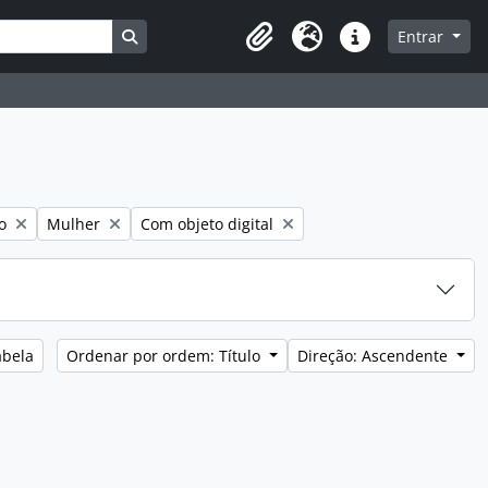
Busque na página de navegação
Entrar
Clipboard
Idioma
Ligações rápidas
Remover filtro:
Remover filtro:
o
Mulher
Com objeto digital
abela
Ordenar por ordem: Título
Direção: Ascendente