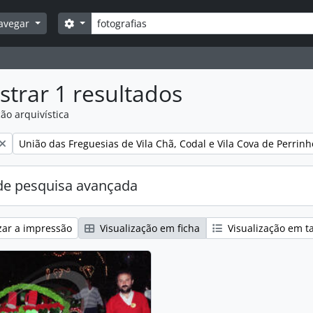
Pesquisar
Opções de busca
avegar
trar 1 resultados
ão arquivística
:
Remover filtro:
União das Freguesias de Vila Chã, Codal e Vila Cova de Perrinh
e pesquisa avançada
zar a impressão
Visualização em ficha
Visualização em t