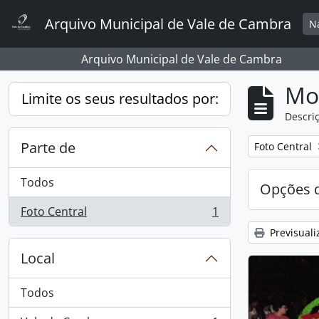
Skip to main content
Arquivo Municipal de Vale de Cambra
N
Arquivo Municipal de Vale de Cambra
Mos
Limite os seus resultados por:
Descriç
Parte de
Remover filtro
Foto Central
Todos
Opções d
Foto Central
1
, 1 resultados
Previsuali
Local
Todos