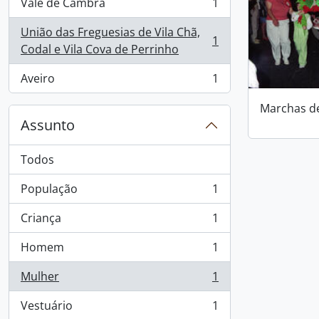
Vale de Cambra
1
, 1 resultados
União das Freguesias de Vila Chã,
1
, 1 resultados
Codal e Vila Cova de Perrinho
Aveiro
1
, 1 resultados
Marchas d
Assunto
Todos
População
1
, 1 resultados
Criança
1
, 1 resultados
Homem
1
, 1 resultados
Mulher
1
, 1 resultados
Vestuário
1
, 1 resultados