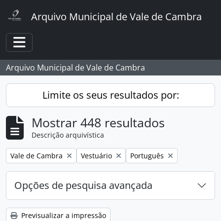
Skip to main content
Arquivo Municipal de Vale de Cambra
Toggle navigation
Arquivo Municipal de Vale de Cambra
Limite os seus resultados por:
Mostrar 448 resultados
Descrição arquivística
Remover filtro:
Remover filtro:
Remover filtro:
Vale de Cambra
Vestuário
Português
Opções de pesquisa avançada
Previsualizar a impressão