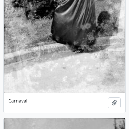
Carnaval
Adici