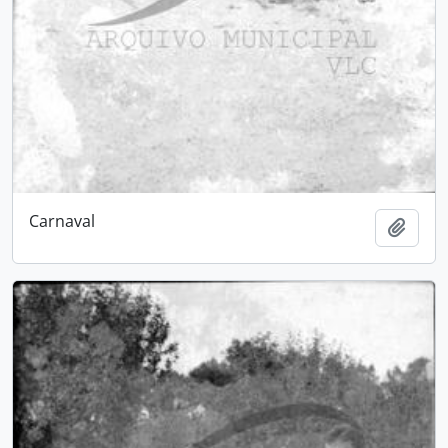
Carnaval
Adici