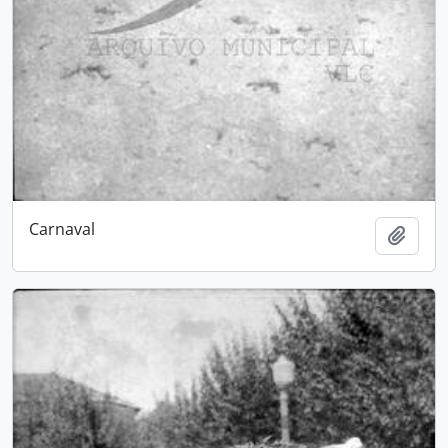
Carnaval
Adici