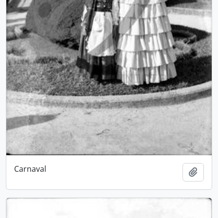
Carnaval
Adici