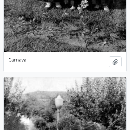
Carnaval
Adici