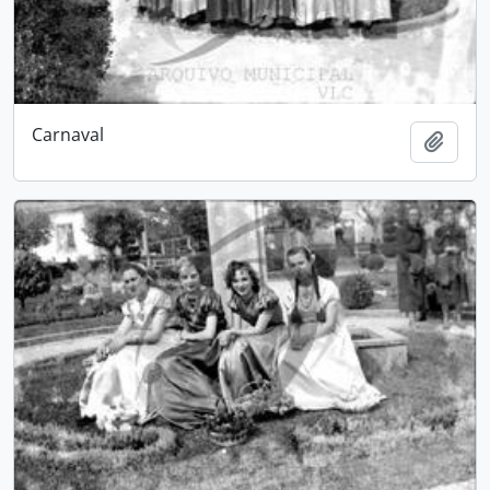
Carnaval
Adici