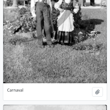
Carnaval
Adici