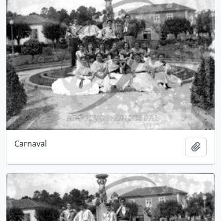
Carnaval
Adici