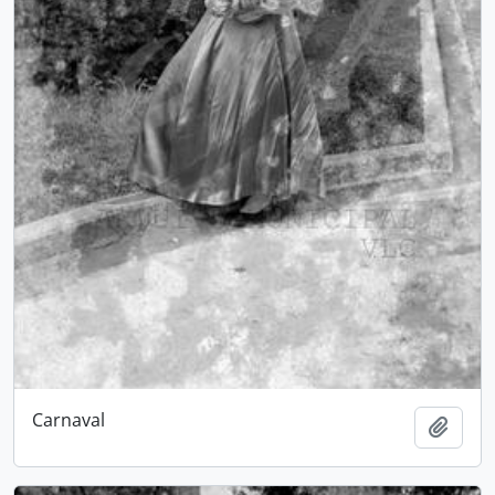
Carnaval
Adici