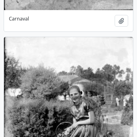
Carnaval
Adici