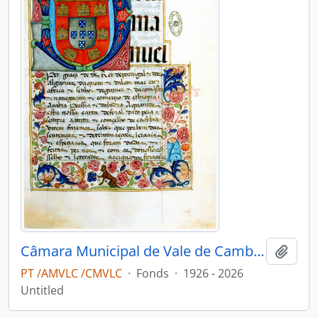
Câmara Municipal de Vale de Cambra
Add t
PT /AMVLC /CMVLC
·
Fonds
·
1926 - 2026
Untitled