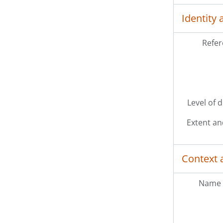
Identity 
Refer
Level of 
Extent a
Context 
Name 