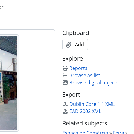
or
Clipboard
Add
s e do Governador Civil de Aveiro
Explore
s e do Governador Civil de Aveiro
Reports
s e do Governador Civil de Aveiro
Browse as list
s e do Governador Civil de Aveiro
Browse digital objects
s e do Governador Civil de Aveiro
s e do Governador Civil de Aveiro
Export
s e do Governador Civil de Aveiro
Dublin Core 1.1 XML
s e do Governador Civil de Aveiro
EAD 2002 XML
s e do Governador Civil de Aveiro
s e do Governador Civil de Aveiro
Related subjects
s e do Governador Civil de Aveiro
Espaço de Comércio
»
Feira
»
s e do Governador Civil de Aveiro