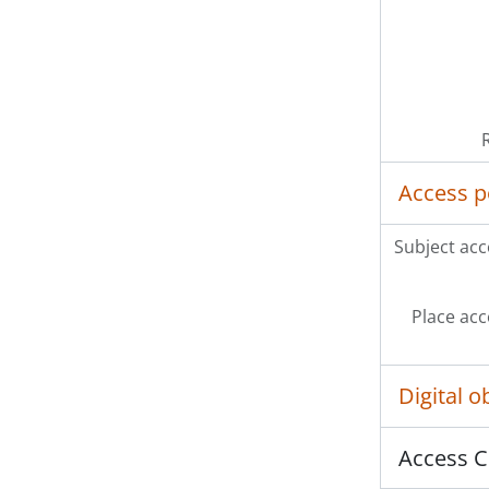
Access p
Subject acc
Place acc
Digital 
Access C