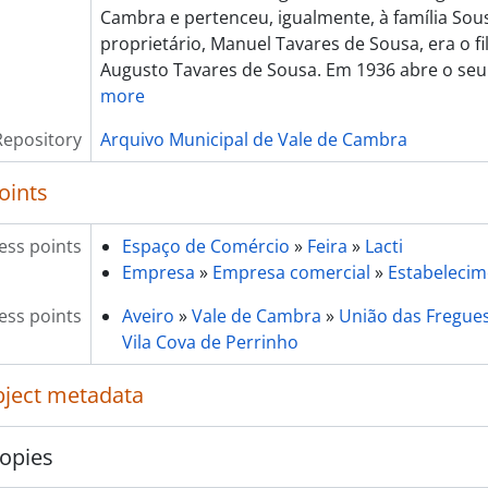
[Item] Lacti 79, visita do Ministro da Agricultura e Pesca
Cambra e pertenceu, igualmente, à família Sou
[Item] Lacti 79, visita do Ministro da Agricultura e Pesca
proprietário, Manuel Tavares de Sousa, era o fi
[Item] Lacti 79, visita do Ministro da Agricultura e Pesca
Augusto Tavares de Sousa. Em 1936 abre o seu
[Item] Lacti 79, visita do Ministro da Agricultura e Pesca
more
[Item] Lacti 79, visita do Ministro da Agricultura e Pesca
[Item] Lacti 79, visita do Ministro da Agricultura e Pesca
Repository
Arquivo Municipal de Vale de Cambra
[Item] Lacti 79, visita do Ministro da Agricultura e Pesca
oints
[Item] Lacti 79, visita do Ministro da Agricultura e Pesca
[Item] Lacti 79, visita do Ministro da Agricultura e Pesca
[Item] Lacti 79, visita do Ministro da Agricultura e Pesca
ess points
Espaço de Comércio
»
Feira
»
Lacti
[Item] Lacti 79, visita do Ministro da Agricultura e Pesca
Empresa
»
Empresa comercial
»
Estabelecim
[Item] Lacti 79, visita do Ministro da Agricultura e Pesca
ess points
Aveiro
»
Vale de Cambra
»
União das Freguesi
[Item] Lacti 79, visita do Ministro da Agricultura e Pesca
Vila Cova de Perrinho
[Item] Lacti 79, visita do Ministro da Agricultura e Pesca
[Item] Lacti 79, visita do Ministro da Agricultura e Pesca
object metadata
[Item] Lacti 79, visita do Ministro da Agricultura e Pesca
[Item] Lacti 79, visita do Ministro da Agricultura e Pesca
[Item] Lacti 79, visita do Ministro da Agricultura e Pesca
opies
[Item] Lacti 79, visita do Ministro da Agricultura e Pesca