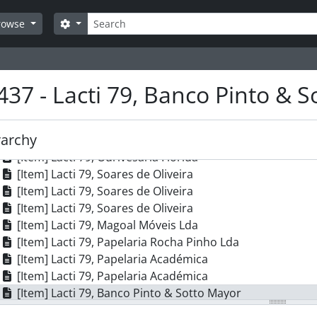
[Item] Lacti 79, CD Máquinas Agrícolas
Search
[Item] Lacti 79, CD Máquinas Agrícolas
Search options
rowse
[Item] Lacti 79, CD Máquinas Agrícolas
[Item] Lacti 79, CD Máquinas Agrícolas
[Item] Lacti 79, CD Máquinas Agrícolas
437 - Lacti 79, Banco Pinto & 
[Item] Lacti 79, Colep
[Item] Lacti 79, Colep
[Item] Lacti 79, Colep
rarchy
[Item] Lacti 79, Ourivesaria Flórida
[Item] Lacti 79, Ourivesaria Flórida
[Item] Lacti 79, Soares de Oliveira
[Item] Lacti 79, Soares de Oliveira
[Item] Lacti 79, Soares de Oliveira
[Item] Lacti 79, Magoal Móveis Lda
[Item] Lacti 79, Papelaria Rocha Pinho Lda
[Item] Lacti 79, Papelaria Académica
[Item] Lacti 79, Papelaria Académica
[Item] Lacti 79, Banco Pinto & Sotto Mayor
[Item] Lacti 79, Banco Pinto & Sotto Mayor