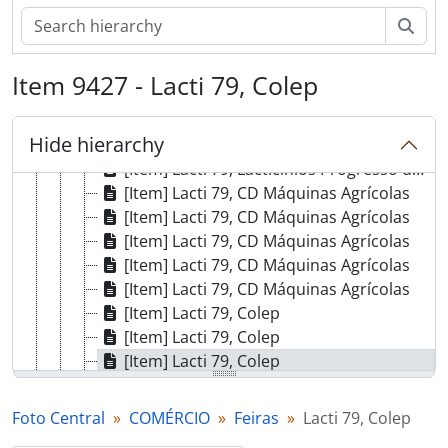
[Item] Lacti 79, Gestetner - Pappámikail
[Item] Lacti 79, Gestetner - Pappámikail
Sear
[Item] Lacti 79, Gestetner - Pappámikail
[Item] Lacti 79, Martins & Rebello
Item 9427 - Lacti 79, Colep
[Item] Lacti 79, Lacto Lusa, Lda
[Item] Lacti 79, Lacto Lusa, Lda
Hide hierarchy
[Item] Lacti 79, Gomes & Leite, Lda
[Item] Lacti 79, Lacticínios Progresso do Mileu Lda
[Item] Lacti 79, CD Máquinas Agrícolas
[Item] Lacti 79, CD Máquinas Agrícolas
[Item] Lacti 79, CD Máquinas Agrícolas
[Item] Lacti 79, CD Máquinas Agrícolas
[Item] Lacti 79, CD Máquinas Agrícolas
[Item] Lacti 79, Colep
[Item] Lacti 79, Colep
[Item] Lacti 79, Colep
[Item] Lacti 79, Ourivesaria Flórida
[Item] Lacti 79, Ourivesaria Flórida
Foto Central
COMÉRCIO
Feiras
Lacti 79, Colep
[Item] Lacti 79, Soares de Oliveira