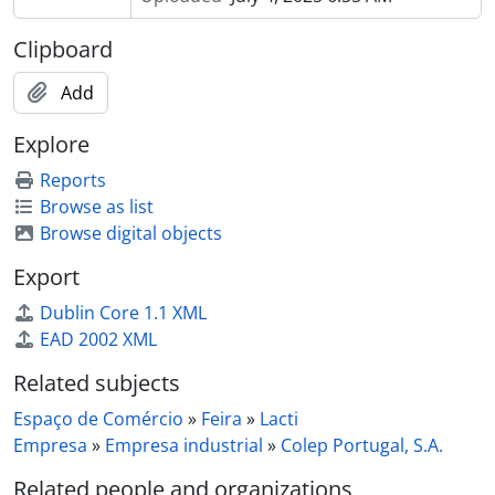
[Item] Lacti 79, visita do Ministro da Agricultura e Pescas e do Governador Civil de Aveiro
[Item] Lacti 79, visita do Ministro da Agricultura e Pescas e do Governador Civil de Aveiro
Clipboard
[Item] Lacti 79, visita do Ministro da Agricultura e Pescas e do Governador Civil de Aveiro
Add
[Item] Lacti 79, visita do Ministro da Agricultura e Pescas e do Governador Civil de Aveiro
[Item] Lacti 79, visita do Ministro da Agricultura e Pescas e do Governador Civil de Aveiro
Explore
[Item] Lacti 79, visita do Ministro da Agricultura e Pescas e do Governador Civil de Aveiro
[Item] Lacti 79, visita do Ministro da Agricultura e Pescas e do Governador Civil de Aveiro
Reports
[Item] Lacti 79, visita do Ministro da Agricultura e Pescas e do Governador Civil de Aveiro
Browse as list
[Item] Lacti 79, visita do Ministro da Agricultura e Pescas e do Governador Civil de Aveiro
Browse digital objects
[Item] Lacti 79, visita do Ministro da Agricultura e Pescas e do Governador Civil de Aveiro
Export
[Item] Lacti 79, visita do Ministro da Agricultura e Pescas e do Governador Civil de Aveiro
[Item] Lacti 79, visita do Ministro da Agricultura e Pescas e do Governador Civil de Aveiro
Dublin Core 1.1 XML
[Item] Lacti 79, visita do Ministro da Agricultura e Pescas e do Governador Civil de Aveiro
EAD 2002 XML
[Item] Lacti 79, visita do Ministro da Agricultura e Pescas e do Governador Civil de Aveiro
Related subjects
[Item] Lacti 79, visita do Ministro da Agricultura e Pescas e do Governador Civil de Aveiro
[Item] Lacti 79, visita do Ministro da Agricultura e Pescas e do Governador Civil de Aveiro
Espaço de Comércio
»
Feira
»
Lacti
[Item] Lacti 79, visita do Ministro da Agricultura e Pescas e do Governador Civil de Aveiro
Empresa
»
Empresa industrial
»
Colep Portugal, S.A.
[Item] Lacti 79, visita do Ministro da Agricultura e Pescas e do Governador Civil de Aveiro
Related people and organizations