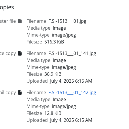
opies
ter file
Filename
F.S.-1513___01.jpg
Media type
Image
Mime-type
image/jpeg
Filesize
516.3 KiB
ce copy
Filename
F.S.-1513___01_141.jpg
Media type
Image
Mime-type
image/jpeg
Filesize
36.9 KiB
Uploaded
July 4, 2025 6:15 AM
il copy
Filename
F.S.-1513___01_142.jpg
Media type
Image
Mime-type
image/jpeg
Filesize
12.8 KiB
Uploaded
July 4, 2025 6:15 AM