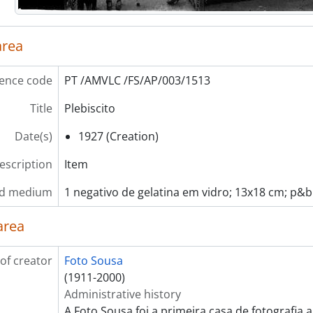
[Item] Reunião pública nas instalações dos Paços do Co
[Item] Reunião pública nas instalações dos Paços do Co
[Item] Reunião pública nas instalações dos Paços do Co
area
[Item] Reunião pública nas instalações dos Paços do Co
[Series] Eleições
ence code
PT /AMVLC /FS/AP/003/1513
[Series] Manifestações
rt] RELIGIÃO
Title
Plebiscito
art] RETRATOS
Date(s)
1927 (Creation)
rt] ANIMAIS
art] SEGURANÇA PÚBLICA
description
Item
art] TRANSPORTES
art] OBRAS PÚBLICAS
nd medium
1 negativo de gelatina em vidro; 13x18 cm; p&b
art] PATRIMÓNIO
area
rt] INSTITUIÇÕES
art] ASSOCIAÇÕES
art] EMPRESAS
of creator
Foto Sousa
ries] Álbuns de fotografias
(1911-2000)
ries] Livros de registo de clientes
Administrative history
A Foto Sousa foi a primeira casa de fotografia 