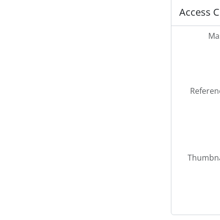
Access C
Mas
Referen
Thumbna