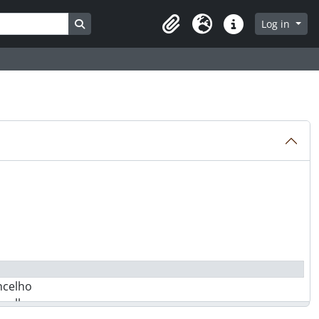
Search in browse page
Log in
Clipboard
Language
Quick links
ncelho
ncelho