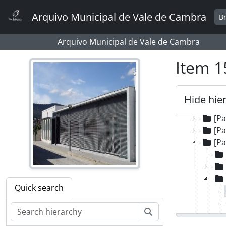
Skip to main content
Arquivo Municipal de Vale de Cambra
B
[Fonds
[P
Arquivo Municipal de Vale de Cambra
[P
[P
Item 1
[P
[P
[P
Hide hie
[P
[Pa
[P
[Pa
Quick search
Search