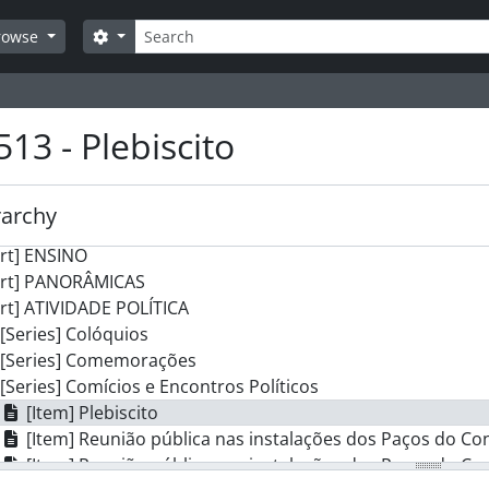
Search
Search options
rowse
] Foto Sousa
art] CÂMARA MUNICIPAL
art] ASSEMBLEIA MUNICIPAL
art] JUNTAS DE FREGUESIA
513 - Plebiscito
art] MOVIMENTO CULTURAL
art] DESPORTO
art] AGRICULTURA
rarchy
art] COMÉRCIO
rt] ENSINO
art] PANORÂMICAS
rt] ATIVIDADE POLÍTICA
[Series] Colóquios
[Series] Comemorações
[Series] Comícios e Encontros Políticos
[Item] Plebiscito
[Item] Reunião pública nas instalações dos Paços do Co
[Item] Reunião pública nas instalações dos Paços do Co