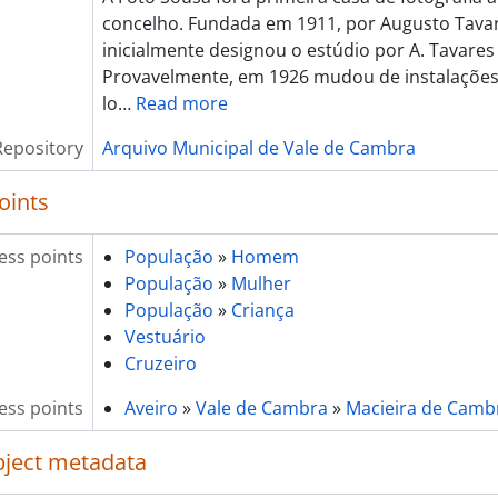
concelho. Fundada em 1911, por Augusto Tavar
inicialmente designou o estúdio por A. Tavares
Provavelmente, em 1926 mudou de instalações
lo
…
Read more
Repository
Arquivo Municipal de Vale de Cambra
oints
ess points
População
»
Homem
População
»
Mulher
População
»
Criança
Vestuário
Cruzeiro
ess points
Aveiro
»
Vale de Cambra
»
Macieira de Camb
object metadata