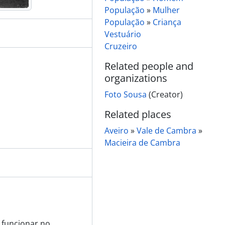
ncelho
População
»
Mulher
ncelho
População
»
Criança
ncelho
Vestuário
ncelho
Cruzeiro
Related people and
organizations
Foto Sousa
(Creator)
Related places
Aveiro
»
Vale de Cambra
»
Macieira de Cambra
a funcionar no