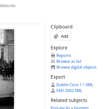
lebiscito
Clipboard
Add
Explore
Reports
Browse as list
Browse digital objects
ncelho
Export
ncelho
ncelho
Dublin Core 1.1 XML
ncelho
EAD 2002 XML
ncelho
Related subjects
ncelho
ncelho
População
»
Homem