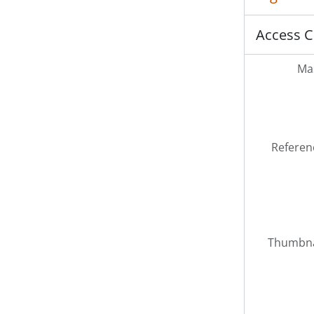
Access C
Mas
Referen
Thumbna