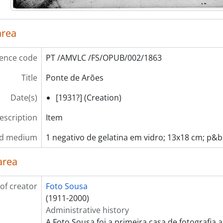
area
ence code
PT /AMVLC /FS/OPUB/002/1863
Title
Ponte de Arões
Date(s)
[1931?] (Creation)
description
Item
nd medium
1 negativo de gelatina em vidro; 13x18 cm; p&b
area
of creator
Foto Sousa
(1911-2000)
Administrative history
A Foto Sousa foi a primeira casa de fotografia 