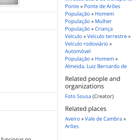
Ponte
»
Ponte de Arões
População
»
Homem
População
»
Mulher
População
»
Criança
Veículo
»
Veículo terrestre
»
Veículo rodoviário
»
Automóvel
População
»
Homem
»
Almeida, Luiz Bernardo de
Related people and
organizations
Foto Sousa
(Creator)
Related places
Aveiro
»
Vale de Cambra
»
Arões
a funcionar no