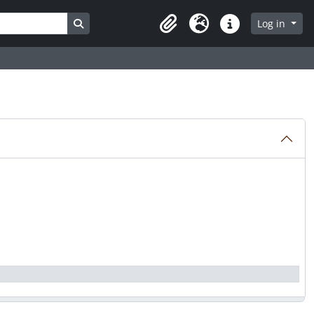
Search in browse page
Log in
Clipboard
Language
Quick links