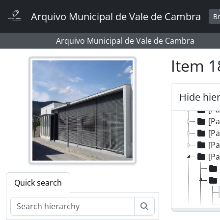
[P
Skip to main content
Arquivo Municipal de Vale de Cambra
[P
B
[P
[P
Arquivo Municipal de Vale de Cambra
[P
Item 1
[Pa
[P
[Pa
Hide hie
[Pa
[P
[Pa
[P
[P
[P
Quick search
Search