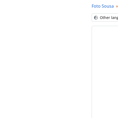
Foto Sousa
Other lan
[P
[Pa
[P
[P
[Se
[Se