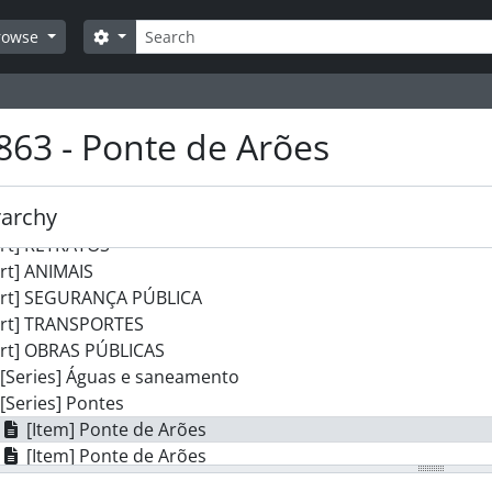
art] JUNTAS DE FREGUESIA
Search
art] MOVIMENTO CULTURAL
Search options
rowse
art] DESPORTO
art] AGRICULTURA
art] COMÉRCIO
863 - Ponte de Arões
rt] ENSINO
art] PANORÂMICAS
rt] ATIVIDADE POLÍTICA
rarchy
rt] RELIGIÃO
art] RETRATOS
rt] ANIMAIS
art] SEGURANÇA PÚBLICA
art] TRANSPORTES
art] OBRAS PÚBLICAS
[Series] Águas e saneamento
[Series] Pontes
[Item] Ponte de Arões
[Item] Ponte de Arões
[Item] Ponte de Arões