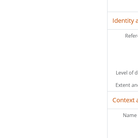
Identity 
Refer
Level of 
Extent a
Context 
Name 