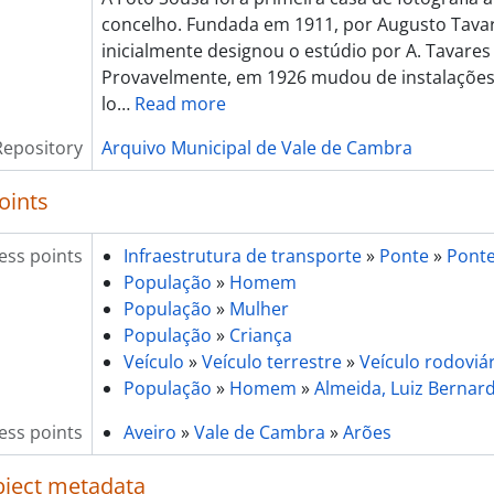
concelho. Fundada em 1911, por Augusto Tavar
inicialmente designou o estúdio por A. Tavares
Provavelmente, em 1926 mudou de instalações
lo
…
Read more
Repository
Arquivo Municipal de Vale de Cambra
oints
ess points
Infraestrutura de transporte
»
Ponte
»
Ponte
População
»
Homem
População
»
Mulher
População
»
Criança
Veículo
»
Veículo terrestre
»
Veículo rodoviá
População
»
Homem
»
Almeida, Luiz Bernar
ess points
Aveiro
»
Vale de Cambra
»
Arões
object metadata