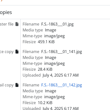
opies
ter file
Filename
F.S.-1863___01.jpg
Media type
Image
Mime-type
image/jpeg
Filesize
459.1 KiB
ce copy
Filename
F.S.-1863___01_141.jpg
Media type
Image
Mime-type
image/jpeg
Filesize
28.4 KiB
Uploaded
July 4, 2025 6:17 AM
il copy
Filename
F.S.-1863___01_142.jpg
Media type
Image
Mime-type
image/jpeg
Filesize
10.2 KiB
Uploaded
July 4, 2025 6:17 AM