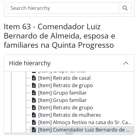
[Item] Retrato de homens
Sear
[Item] Retrato de grupo
[Item] Retrato de grupo
Item 63 - Comendador Luiz
[Item] Retrato de grupo
Bernardo de Almeida, esposa e
[Item] Retrato de grupo
[Item] Reunião pública
familiares na Quinta Progresso
[Item] Comendador Luiz Bernardo de Almeida, esposa, alguns amigos, familiares e empregados na Quinta Progresso
[Item] Retrato de casal
Hide hierarchy
[Item] Retrato de grupo
[Item] Grupo familiar
[Item] Retrato de casal
[Item] Retrato de grupo
[Item] Grupo familiar
[Item] Grupo familiar
[Item] Retrato de grupo
[Item] Retrato de mulheres
[Item] Almoço festivo na casa do Sr. Campos
[Item] Comendador Luiz Bernardo de Almeida, esposa e familiares na Quinta Progresso
[Item] Comendador Luiz Bernardo de Almeida com a sua mãe e familiares na Quinta Progresso