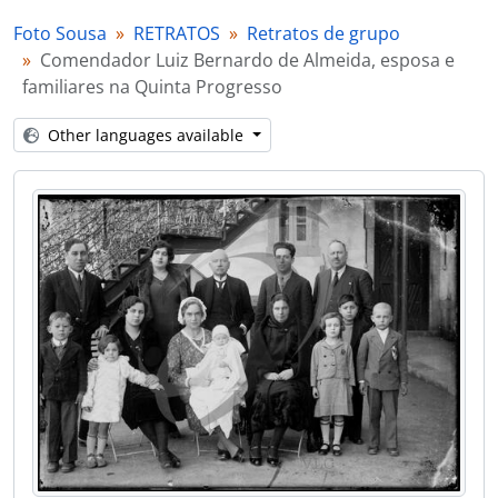
[Part] ANIMAIS
Foto Sousa
RETRATOS
Retratos de grupo
[Part] SEGURANÇA PÚBLICA
Comendador Luiz Bernardo de Almeida, esposa e
[Part] TRANSPORTES
familiares na Quinta Progresso
[Part] OBRAS PÚBLICAS
[Part] PATRIMÓNIO
Other languages available
[Part] INSTITUIÇÕES
[Part] ASSOCIAÇÕES
[Part] EMPRESAS
[Series] Álbuns de fotografias
[Series] Livros de registo de clientes