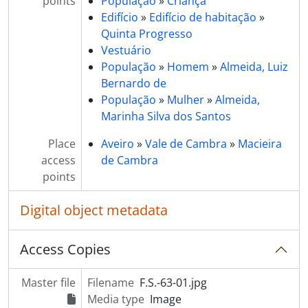
points
População
»
Criança
Edifício
»
Edifício de habitação
»
Quinta Progresso
Vestuário
População
»
Homem
»
Almeida, Luiz
Bernardo de
População
»
Mulher
»
Almeida,
Marinha Silva dos Santos
Place
Aveiro
»
Vale de Cambra
»
Macieira
access
de Cambra
points
Digital object metadata
Access Copies
Master file
Filename
F.S.-63-01.jpg
Media type
Image