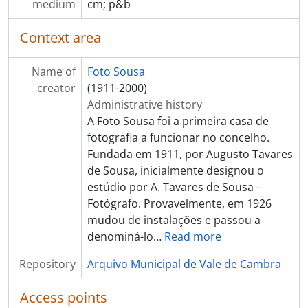
[Item] Retrato de criança
medium
cm; p&b
[Item] Retrato de homem
[Item] Retrato de criança
Context area
[Item] Retrato de criança da Mocidade Portuguesa
[Item] Retrato de mulher com vestuário regional
Name of
Foto Sousa
[Item] Comendador Luiz Bernardo de Almeida
creator
(1911-2000)
[Item] Retrato de padre
Administrative history
[Item] Retrato de mulher com vestuário regional
A Foto Sousa foi a primeira casa de
[Item] Retrato de mulher com vestuário regional
fotografia a funcionar no concelho.
[Item] Retrato de seminarista
Fundada em 1911, por Augusto Tavares
[Item] Retrato de seminarista
de Sousa, inicialmente designou o
[Item] Retrato de seminarista
estúdio por A. Tavares de Sousa -
[Item] Retrato de seminarista
Fotógrafo. Provavelmente, em 1926
[Item] Retrato de seminarista
mudou de instalações e passou a
[Item] Retrato de padre
denominá-lo
…
Read more
[Item] Retrato de seminarista
Repository
Arquivo Municipal de Vale de Cambra
[Item] Retrato de padre
[Item] Retrato de homem
Access points
[Item] Comendador Luiz Bernardo de Almeida