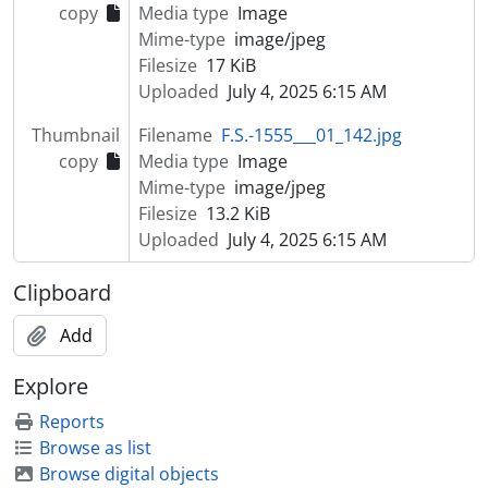
copy
Media type
Image
[Item] Retrato de criança com vestuário de fantasia
Mime-type
image/jpeg
[Item] Retrato de criança com vestuário de fantasia
Filesize
17 KiB
[Item] Retrato de homem com cavalo
Uploaded
July 4, 2025 6:15 AM
[Item] Retrato de padre
[Item] Retrato de mulher com vestuário regional
Thumbnail
Filename
F.S.-1555___01_142.jpg
[Item] Retrato de mulher com vestuário regional
copy
Media type
Image
[Item] Retrato de criança com vestuário de fantasia
Mime-type
image/jpeg
[Item] Retrato de aluno universitário
Filesize
13.2 KiB
[Item] Retrato de jovem da Mocidade Portuguesa
Uploaded
July 4, 2025 6:15 AM
[Item] Retrato de criança
[Item] Retrato de jovem da Mocidade Portuguesa
Clipboard
[Item] Retrato de jovem da Mocidade Portuguesa
[Item] Retrato de criança com vestuário de fantasia
Add
[Item] Retrato de seminarista
Explore
[Item] Retrato de seminarista
[Item] Retrato de mulher com vestuário regional
Reports
[Item] Retrato de homem
Browse as list
[Item] Retrato de homem
Browse digital objects