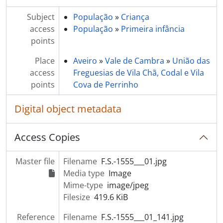
[Item] Retrato de freira
[Item] Retrato de homem com gado bovino
Subject
População
»
Criança
[Item] Retrato de criança
access
População
»
Primeira infância
[Item] Retrato de criança
points
[Item] Retrato de mulher e criança com vestuário regional
Place
Aveiro
»
Vale de Cambra
»
União das
[Item] Retrato de mulher
access
Freguesias de Vila Chã, Codal e Vila
[Item] Retrato de mulher com vestuário regional
points
Cova de Perrinho
[Item] Retrato de mulher
[Item] Retrato de padre
Digital object metadata
[Item] Retrato de criança
[Item] Retrato de homem
Access Copies
[Item] Músico
[Item] Retrato de pugilista
[Item] Retrato de mulher com vestuário regional
Master file
Filename
F.S.-1555___01.jpg
[Item] Retrato de mulher com vestuário regional
Media type
Image
[Item] Retrato de aluno universitário
Mime-type
image/jpeg
[Item] Retrato de padre
Filesize
419.6 KiB
[Item] Retrato de aluno universitário
Reference
Filename
F.S.-1555___01_141.jpg
[Item] Retrato de criança com vestuário regional