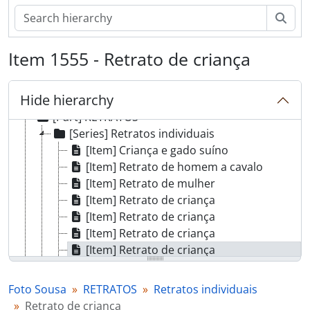
[Part] DESPORTO
[Part] AGRICULTURA
Sear
[Part] COMÉRCIO
[Part] ENSINO
Item 1555 - Retrato de criança
[Part] PANORÂMICAS
[Part] ATIVIDADE POLÍTICA
Hide hierarchy
[Part] RELIGIÃO
[Part] RETRATOS
[Series] Retratos individuais
[Item] Criança e gado suíno
[Item] Retrato de homem a cavalo
[Item] Retrato de mulher
[Item] Retrato de criança
[Item] Retrato de criança
[Item] Retrato de criança
[Item] Retrato de criança
[Item] Retrato de mulher
[Item] Retrato de mulher
Foto Sousa
RETRATOS
Retratos individuais
[Item] Retrato de aluno universitário
Retrato de criança