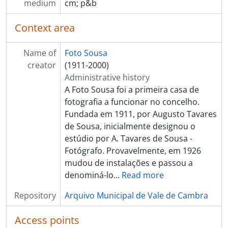
[Item] Retrato de seminarista
medium
cm; p&b
[Item] Retrato de seminarista
[Item] Retrato de padre
Context area
[Item] Retrato de seminarista
[Item] Retrato de padre
Name of
Foto Sousa
[Item] Retrato de homem
creator
(1911-2000)
[Item] Comendador Luiz Bernardo de Almeida
Administrative history
[Item] Retrato de freira
A Foto Sousa foi a primeira casa de
[Item] Retrato de homem com gado bovino
fotografia a funcionar no concelho.
[Item] Retrato de criança
Fundada em 1911, por Augusto Tavares
[Item] Retrato de criança
de Sousa, inicialmente designou o
[Item] Retrato de mulher e criança com vestuário regional
estúdio por A. Tavares de Sousa -
[Item] Retrato de mulher
Fotógrafo. Provavelmente, em 1926
[Item] Retrato de mulher com vestuário regional
mudou de instalações e passou a
[Item] Retrato de mulher
denominá-lo
…
Read more
[Item] Retrato de padre
Repository
Arquivo Municipal de Vale de Cambra
[Item] Retrato de criança
[Item] Retrato de homem
Access points
[Item] Músico