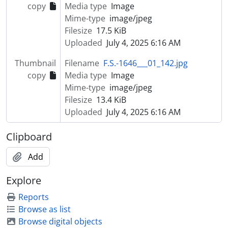
copy
Media type
Image
[Item] Retrato de criança com vestuário de fantasia
Mime-type
image/jpeg
[Item] Retrato de seminarista
Filesize
17.5 KiB
[Item] Retrato de seminarista
Uploaded
July 4, 2025 6:16 AM
[Item] Retrato de mulher com vestuário regional
[Item] Retrato de homem
Thumbnail
Filename
F.S.-1646___01_142.jpg
[Item] Retrato de homem
copy
Media type
Image
[Item] Retrato de padre
Mime-type
image/jpeg
[Item] Retrato de criança com vestuário de fantasia
Filesize
13.4 KiB
[Item] Retrato de homem com cavalo
Uploaded
July 4, 2025 6:16 AM
[Item] Retrato de padre
[Item] Retrato de criança com vestuário regional
Clipboard
[Item] Retrato de mulher com vestuário de fantasia
[Item] Retrato de bispo
Add
[Item] Retrato de criança com vestuário de fantasia
Explore
[Item] Retrato de mulher
[Item] Retrato de mulher
Reports
[Item] Retrato de mulher
Browse as list
[Item] Retrato de mulher
Browse digital objects