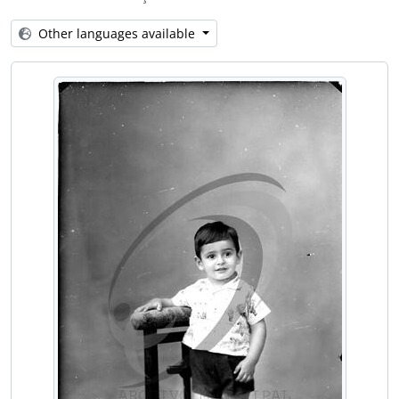
[Item] Retrato de homem
[Item] Retrato de criança com vestuário de fantasia
Other languages available
[Item] Retrato de mulher com vestuário regional
[Item] Retrato de criança com vestuário regional
[Item] Retrato de mulher com vestuário de fantasia
[Item] Retrato de criança com vestuário regional
[Item] Criança e gado suíno
[Item] Retrato de padre
[Item] Retrato de padre
[Item] Retrato de padre
[Item] Retrato de criança com vestuário de fantasia
[Item] Retrato de criança com vestuário de fantasia
[Item] Retrato de padre
[Item] Retrato de mulher com vestuário regional
[Item] Autorretrato do fotógrafo Augusto Tavares de Sousa
[Item] Comendador Luiz Bernardo de Almeida
[Item] Retrato de mulher
[Item] Retrato de homem a cavalo
[Item] Marinha Silva dos Santos Almeida, segunda esposa do Comendador Luiz Bernardo de Almeida, na Quinta Progresso