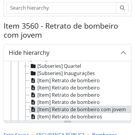
[Part] COMÉRCIO
Sear
[Part] ENSINO
[Part] PANORÂMICAS
[Part] ATIVIDADE POLÍTICA
Item 3560 - Retrato de bombeiro
[Part] RELIGIÃO
com jovem
[Part] RETRATOS
[Part] ANIMAIS
[Part] SEGURANÇA PÚBLICA
Hide hierarchy
[Series] Bombeiros
[Subseries] Quartel
[Subseries] Inaugurações
[Item] Retrato de bombeiro
[Item] Retrato de bombeiro
[Item] Retrato de bombeiro
[Item] Retrato de bombeiro
[Item] Retrato de bombeiro com jovem
[Item] Retrato de bombeiros
[Item] Retrato de bombeiro com homem
[Item] Retrato de bombeiros