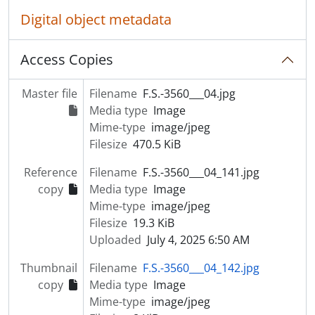
Digital object metadata
Access Copies
Master file
Filename
F.S.-3560___04.jpg
Media type
Image
Mime-type
image/jpeg
Filesize
470.5 KiB
Reference
Filename
F.S.-3560___04_141.jpg
copy
Media type
Image
Mime-type
image/jpeg
Filesize
19.3 KiB
Uploaded
July 4, 2025 6:50 AM
Thumbnail
Filename
F.S.-3560___04_142.jpg
copy
Media type
Image
Mime-type
image/jpeg