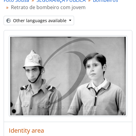
Foto Sousa
SEGURANÇA PÚBLICA
Bombeiros
[Item] Retrato de bombeiro com mulher
Retrato de bombeiro com jovem
[Item] Retrato de bombeiros
[Series] Forças armadas
Other languages available
[Part] TRANSPORTES
[Part] OBRAS PÚBLICAS
[Part] PATRIMÓNIO
[Part] INSTITUIÇÕES
[Part] ASSOCIAÇÕES
[Part] EMPRESAS
[Series] Álbuns de fotografias
[Series] Livros de registo de clientes
Identity area