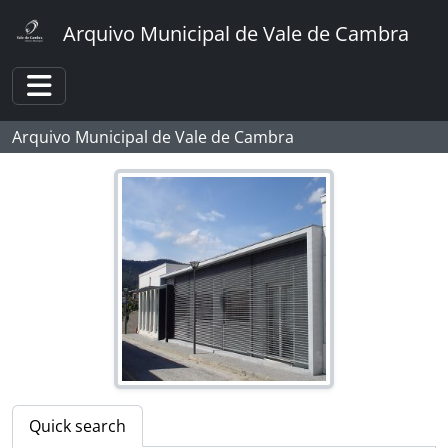
Skip to main content
Arquivo Municipal de Vale de Cambra
Toggle navigation
Arquivo Municipal de Vale de Cambra
[Fonds] Foto Sousa
[Part] CÂMARA MUNICIPAL
[Part] ASSEMBLEIA MUNICIPAL
[Part] JUNTAS DE FREGUESIA
[Part] MOVIMENTO CULTURAL
[Part] DESPORTO
[Part] AGRICULTURA
[Part] COMÉRCIO
[Part] ENSINO
[Part] PANORÂMICAS
[Part] ATIVIDADE POLÍTICA
Quick search
[Part] RELIGIÃO