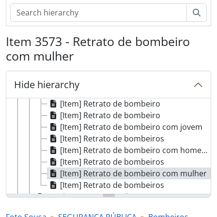
[Part] RETRATOS
Sear
[Part] ANIMAIS
[Part] SEGURANÇA PÚBLICA
Item 3573 - Retrato de bombeiro
[Series] Bombeiros
com mulher
[Subseries] Quartel
[Subseries] Inaugurações
[Item] Retrato de bombeiro
Hide hierarchy
[Item] Retrato de bombeiro
[Item] Retrato de bombeiro
[Item] Retrato de bombeiro
[Item] Retrato de bombeiro com jovem
[Item] Retrato de bombeiros
[Item] Retrato de bombeiro com homem
[Item] Retrato de bombeiros
[Item] Retrato de bombeiro com mulher
[Item] Retrato de bombeiros
[Series] Forças armadas
[Part] TRANSPORTES