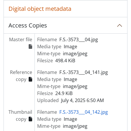
Digital object metadata
Access Copies
Master file
Filename
F.S.-3573___04.jpg
Media type
Image
Mime-type
image/jpeg
Filesize
498.4 KiB
Reference
Filename
F.S.-3573___04_141.jpg
copy
Media type
Image
Mime-type
image/jpeg
Filesize
24.9 KiB
Uploaded
July 4, 2025 6:50 AM
Thumbnail
Filename
F.S.-3573___04_142.jpg
copy
Media type
Image
Mime-type
image/jpeg