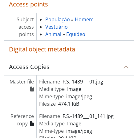
Access points
[Item] Retrato de seminarista
[Item] Retrato de padre
Subject
[Item] Retrato de seminarista
População
»
Homem
access
[Item] Retrato de padre
Vestuário
points
[Item] Retrato de homem
Animal
»
Equídeo
[Item] Comendador Luiz Bernardo de Almeida
Digital object metadata
[Item] Retrato de freira
[Item] Retrato de homem com gado bovino
[Item] Retrato de criança
Access Copies
[Item] Retrato de criança
[Item] Retrato de mulher e criança com vestuário regional
Master file
Filename
F.S.-1489___01.jpg
[Item] Retrato de mulher
Media type
Image
[Item] Retrato de mulher com vestuário regional
Mime-type
image/jpeg
[Item] Retrato de mulher
Filesize
474.1 KiB
[Item] Retrato de padre
[Item] Retrato de criança
Reference
Filename
F.S.-1489___01_141.jpg
[Item] Retrato de homem
copy
Media type
Image
[Item] Músico
Mime-type
image/jpeg
[Item] Retrato de pugilista