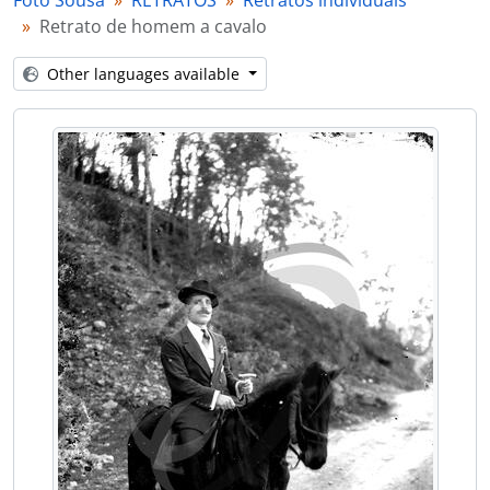
Foto Sousa
RETRATOS
Retratos individuais
[Item] Retrato de criança
Retrato de homem a cavalo
[Item] Retrato de criança
[Item] Retrato de criança
Other languages available
[Item] Retrato de mulher
[Item] Retrato de mulher
[Item] Retrato de aluno universitário
[Item] Retrato de criança
[Item] Retrato de mulher com vestuário regional
[Item] Retrato de mulher com vestuário regional
[Item] Retrato de criança
[Item] Retrato de mulher
[Item] Retrato de homem
[Item] Retrato de criança
[Item] Retrato de criança
[Item] Retrato de criança
[Item] Retrato de criança
[Item] Retrato de homem
[Item] Retrato de mulher
[Item] Retrato de homem