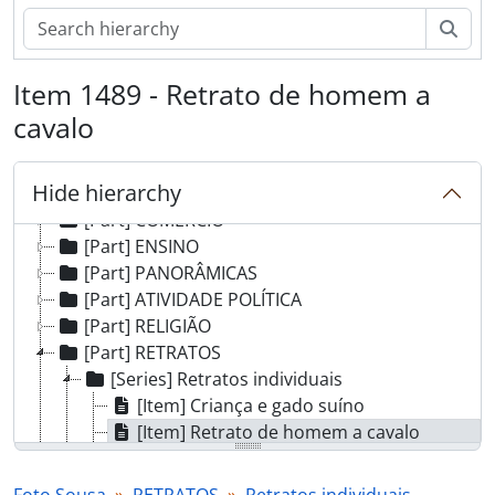
Sear
[Fonds] Foto Sousa
[Part] CÂMARA MUNICIPAL
Item 1489 - Retrato de homem a
[Part] ASSEMBLEIA MUNICIPAL
[Part] JUNTAS DE FREGUESIA
cavalo
[Part] MOVIMENTO CULTURAL
[Part] DESPORTO
Hide hierarchy
[Part] AGRICULTURA
[Part] COMÉRCIO
[Part] ENSINO
[Part] PANORÂMICAS
[Part] ATIVIDADE POLÍTICA
[Part] RELIGIÃO
[Part] RETRATOS
[Series] Retratos individuais
[Item] Criança e gado suíno
[Item] Retrato de homem a cavalo
[Item] Retrato de mulher
[Item] Retrato de criança