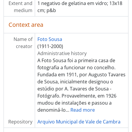
[Item] Anna Horvatt de Almeida, primeira esposa do Comendador Luiz Bernardo de Almeida, na Quinta Progresso
Extent and
1 negativo de gelatina em vidro; 13x18
[Item] Retrato de seminarista
medium
cm; p&b
[Item] Retrato de seminarista
[Item] Retrato de seminarista
Context area
[Item] Retrato de criança com vestuário regional
[Item] Retrato de criança
Name of
Foto Sousa
[Item] Retrato de criança
creator
(1911-2000)
[Item] Retrato de homem
Administrative history
[Item] Retrato de criança
A Foto Sousa foi a primeira casa de
[Item] Retrato de criança da Mocidade Portuguesa
fotografia a funcionar no concelho.
[Item] Retrato de mulher com vestuário regional
Fundada em 1911, por Augusto Tavares
[Item] Comendador Luiz Bernardo de Almeida
de Sousa, inicialmente designou o
[Item] Retrato de padre
estúdio por A. Tavares de Sousa -
[Item] Retrato de mulher com vestuário regional
Fotógrafo. Provavelmente, em 1926
[Item] Retrato de mulher com vestuário regional
mudou de instalações e passou a
[Item] Retrato de seminarista
denominá-lo
…
Read more
[Item] Retrato de seminarista
Repository
Arquivo Municipal de Vale de Cambra
[Item] Retrato de seminarista
[Item] Retrato de seminarista