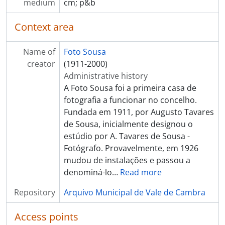
[Item] Retrato de padre
medium
cm; p&b
[Item] Retrato de homem
[Item] Comendador Luiz Bernardo de Almeida
Context area
[Item] Retrato de freira
[Item] Retrato de homem com gado bovino
Name of
Foto Sousa
[Item] Retrato de criança
creator
(1911-2000)
[Item] Retrato de criança
Administrative history
[Item] Retrato de mulher e criança com vestuário regional
A Foto Sousa foi a primeira casa de
[Item] Retrato de mulher
fotografia a funcionar no concelho.
[Item] Retrato de mulher com vestuário regional
Fundada em 1911, por Augusto Tavares
[Item] Retrato de mulher
de Sousa, inicialmente designou o
[Item] Retrato de padre
estúdio por A. Tavares de Sousa -
[Item] Retrato de criança
Fotógrafo. Provavelmente, em 1926
[Item] Retrato de homem
mudou de instalações e passou a
[Item] Músico
denominá-lo
…
Read more
[Item] Retrato de pugilista
Repository
Arquivo Municipal de Vale de Cambra
[Item] Retrato de mulher com vestuário regional
[Item] Retrato de mulher com vestuário regional
Access points
[Item] Retrato de aluno universitário