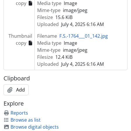
copy
Media type
Image
[Item] Retrato de homem
Mime-type
image/jpeg
[Item] Retrato de homem
Filesize
15.6 KiB
[Item] Retrato de padre
Uploaded
July 4, 2025 6:16 AM
[Item] Retrato de criança com vestuário de fantasia
[Item] Retrato de homem com cavalo
Thumbnail
Filename
F.S.-1764___01_142.jpg
[Item] Retrato de padre
copy
Media type
Image
[Item] Retrato de criança com vestuário regional
Mime-type
image/jpeg
[Item] Retrato de mulher com vestuário de fantasia
Filesize
12.4 KiB
[Item] Retrato de bispo
Uploaded
July 4, 2025 6:16 AM
[Item] Retrato de criança com vestuário de fantasia
[Item] Retrato de mulher
Clipboard
[Item] Retrato de mulher
[Item] Retrato de mulher
Add
[Item] Retrato de mulher
Explore
[Item] Retrato de homem
[Item] Retrato de mulher
Reports
[Item] Retrato de homem
Browse as list
[Item] Retrato de mulher
Browse digital objects