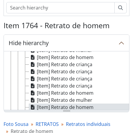
[Item] Retrato de mulher
[Item] Retrato de mulher
Sear
[Item] Retrato de aluno universitário
[Item] Retrato de criança
Item 1764 - Retrato de homem
[Item] Retrato de mulher com vestuário regional
[Item] Retrato de mulher com vestuário regional
Hide hierarchy
[Item] Retrato de criança
[Item] Retrato de mulher
[Item] Retrato de homem
[Item] Retrato de criança
[Item] Retrato de criança
[Item] Retrato de criança
[Item] Retrato de criança
[Item] Retrato de homem
[Item] Retrato de mulher
[Item] Retrato de homem
[Item] Retrato de criança com vestuário de fantasia
[Item] Retrato de mulher com vestuário regional
Foto Sousa
RETRATOS
Retratos individuais
[Item] Retrato de criança com vestuário regional
Retrato de homem