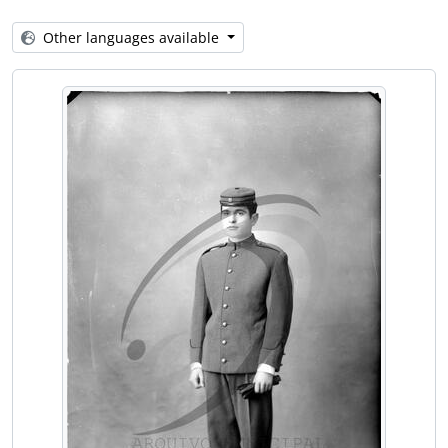
[Item] Retrato de mulher com vestuário de fantasia
[Item] Retrato de criança com vestuário regional
Other languages available
[Item] Criança e gado suíno
[Item] Retrato de padre
[Item] Retrato de padre
[Item] Retrato de padre
[Item] Retrato de criança com vestuário de fantasia
[Item] Retrato de criança com vestuário de fantasia
[Item] Retrato de padre
[Item] Retrato de mulher com vestuário regional
[Item] Autorretrato do fotógrafo Augusto Tavares de Sousa
[Item] Comendador Luiz Bernardo de Almeida
[Item] Retrato de mulher
[Item] Retrato de homem a cavalo
[Item] Marinha Silva dos Santos Almeida, segunda esposa do Comendador Luiz Bernardo de Almeida, na Quinta Progresso
[Item] Anna Horvatt de Almeida, primeira esposa do Comendador Luiz Bernardo de Almeida, na Quinta Progresso
[Item] Retrato de seminarista
[Item] Retrato de seminarista
[Item] Retrato de seminarista