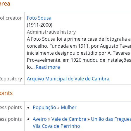
[Item] Retrato de criança
area
[Item] Retrato de criança
[Item] Retrato de homem
of creator
Foto Sousa
[Item] Retrato de criança
(1911-2000)
[Item] Retrato de criança da Mocidade Portuguesa
Administrative history
[Item] Retrato de mulher com vestuário regional
A Foto Sousa foi a primeira casa de fotografia 
[Item] Comendador Luiz Bernardo de Almeida
concelho. Fundada em 1911, por Augusto Tavar
[Item] Retrato de padre
inicialmente designou o estúdio por A. Tavares
[Item] Retrato de mulher com vestuário regional
Provavelmente, em 1926 mudou de instalações
[Item] Retrato de mulher com vestuário regional
lo
…
Read more
[Item] Retrato de seminarista
Repository
Arquivo Municipal de Vale de Cambra
[Item] Retrato de seminarista
[Item] Retrato de seminarista
oints
[Item] Retrato de seminarista
[Item] Retrato de seminarista
[Item] Retrato de padre
ess points
População
»
Mulher
[Item] Retrato de seminarista
ess points
Aveiro
»
Vale de Cambra
»
União das Freguesi
[Item] Retrato de padre
Vila Cova de Perrinho
[Item] Retrato de homem