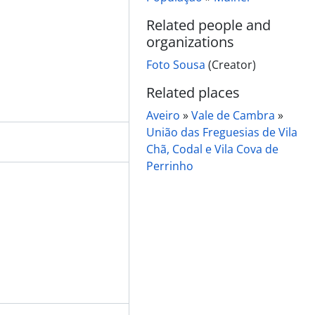
Related people and
organizations
Foto Sousa
(Creator)
Related places
Aveiro
»
Vale de Cambra
»
União das Freguesias de Vila
Chã, Codal e Vila Cova de
usa
Perrinho
 Comendador Luiz Bernardo de Almeida, na Quinta Progresso
endador Luiz Bernardo de Almeida, na Quinta Progresso