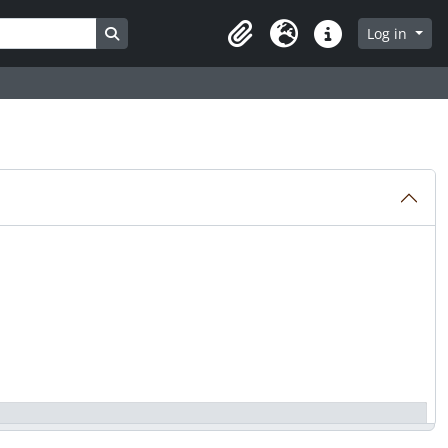
Search in browse page
Log in
Clipboard
Language
Quick links