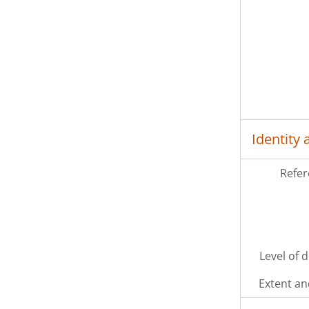
Identity 
Refer
Level of 
Extent a