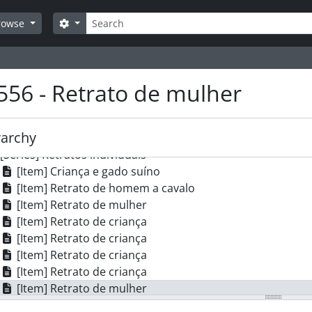
art] MOVIMENTO CULTURAL
Search
art] DESPORTO
Search options
rowse
art] AGRICULTURA
art] COMÉRCIO
rt] ENSINO
556 - Retrato de mulher
art] PANORÂMICAS
rt] ATIVIDADE POLÍTICA
rt] RELIGIÃO
rarchy
art] RETRATOS
[Series] Retratos individuais
[Item] Criança e gado suíno
[Item] Retrato de homem a cavalo
[Item] Retrato de mulher
[Item] Retrato de criança
[Item] Retrato de criança
[Item] Retrato de criança
[Item] Retrato de criança
[Item] Retrato de mulher
[Item] Retrato de mulher