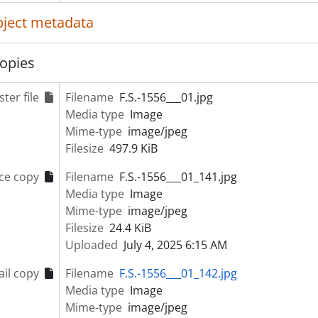
[Item] Comendador Luiz Bernardo de Almeida
object metadata
[Item] Retrato de freira
[Item] Retrato de homem com gado bovino
opies
[Item] Retrato de criança
[Item] Retrato de criança
[Item] Retrato de mulher e criança com vestuário region
ter file
Filename
F.S.-1556___01.jpg
[Item] Retrato de mulher
Media type
Image
[Item] Retrato de mulher com vestuário regional
Mime-type
image/jpeg
[Item] Retrato de mulher
Filesize
497.9 KiB
[Item] Retrato de padre
ce copy
Filename
F.S.-1556___01_141.jpg
[Item] Retrato de criança
Media type
Image
[Item] Retrato de homem
Mime-type
image/jpeg
[Item] Músico
Filesize
24.4 KiB
[Item] Retrato de pugilista
Uploaded
July 4, 2025 6:15 AM
[Item] Retrato de mulher com vestuário regional
[Item] Retrato de mulher com vestuário regional
il copy
Filename
F.S.-1556___01_142.jpg
[Item] Retrato de aluno universitário
Media type
Image
[Item] Retrato de padre
Mime-type
image/jpeg
[Item] Retrato de aluno universitário