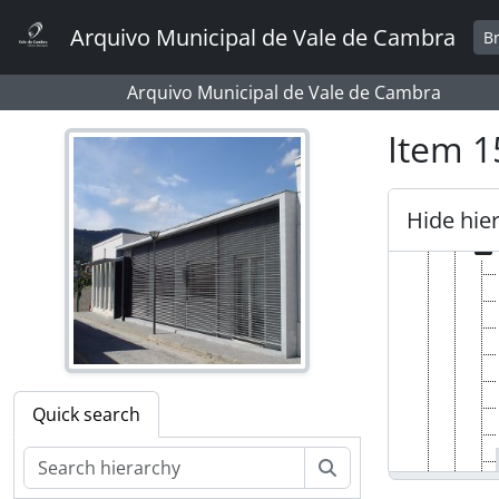
[P
Skip to main content
[P
Arquivo Municipal de Vale de Cambra
B
[P
[P
Arquivo Municipal de Vale de Cambra
[Pa
Item 1
[P
[Pa
[Pa
Hide hie
[P
Quick search
Search