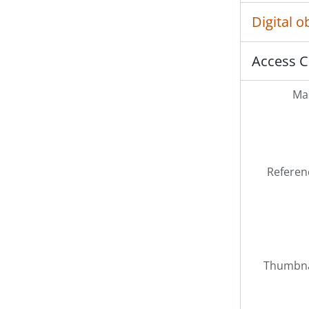
Digital 
Access C
Mas
Referen
Thumbna