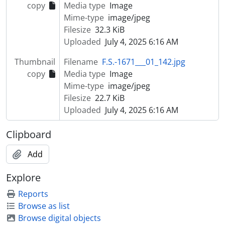
copy
Media type
Image
[Item] Retrato de mulher com vestuário regional
Mime-type
image/jpeg
[Item] Retrato de homem
Filesize
32.3 KiB
[Item] Retrato de homem
Uploaded
July 4, 2025 6:16 AM
[Item] Retrato de padre
[Item] Retrato de criança com vestuário de fantasia
Thumbnail
Filename
F.S.-1671___01_142.jpg
[Item] Retrato de homem com cavalo
copy
Media type
Image
[Item] Retrato de padre
Mime-type
image/jpeg
[Item] Retrato de criança com vestuário regional
Filesize
22.7 KiB
[Item] Retrato de mulher com vestuário de fantasia
Uploaded
July 4, 2025 6:16 AM
[Item] Retrato de bispo
[Item] Retrato de criança com vestuário de fantasia
Clipboard
[Item] Retrato de mulher
[Item] Retrato de mulher
Add
[Item] Retrato de mulher
Explore
[Item] Retrato de mulher
[Item] Retrato de homem
Reports
[Item] Retrato de mulher
Browse as list
[Item] Retrato de homem
Browse digital objects