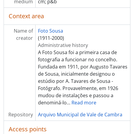
[Item] Retrato de seminarista
medium
cm; p&b
[Item] Retrato de padre
[Item] Retrato de homem
Context area
[Item] Comendador Luiz Bernardo de Almeida
[Item] Retrato de freira
Name of
Foto Sousa
[Item] Retrato de homem com gado bovino
creator
(1911-2000)
[Item] Retrato de criança
Administrative history
[Item] Retrato de criança
A Foto Sousa foi a primeira casa de
[Item] Retrato de mulher e criança com vestuário regional
fotografia a funcionar no concelho.
[Item] Retrato de mulher
Fundada em 1911, por Augusto Tavares
[Item] Retrato de mulher com vestuário regional
de Sousa, inicialmente designou o
[Item] Retrato de mulher
estúdio por A. Tavares de Sousa -
[Item] Retrato de padre
Fotógrafo. Provavelmente, em 1926
[Item] Retrato de criança
mudou de instalações e passou a
[Item] Retrato de homem
denominá-lo
…
Read more
[Item] Músico
Repository
Arquivo Municipal de Vale de Cambra
[Item] Retrato de pugilista
[Item] Retrato de mulher com vestuário regional
Access points
[Item] Retrato de mulher com vestuário regional