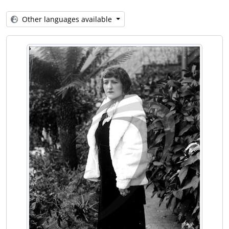
[Item] Retrato de criança com vestuário regional
[Item] Retrato de mulher com vestuário de fantasia
Other languages available
[Item] Retrato de criança com vestuário regional
[Item] Criança e gado suíno
[Item] Retrato de padre
[Item] Retrato de padre
[Item] Retrato de padre
[Item] Retrato de criança com vestuário de fantasia
[Item] Retrato de criança com vestuário de fantasia
[Item] Retrato de padre
[Item] Retrato de mulher com vestuário regional
[Item] Autorretrato do fotógrafo Augusto Tavares de Sousa
[Item] Comendador Luiz Bernardo de Almeida
[Item] Retrato de mulher
[Item] Retrato de homem a cavalo
[Item] Marinha Silva dos Santos Almeida, segunda esposa do Comendador Luiz Bernardo de Almeida, na Quinta Progresso
[Item] Anna Horvatt de Almeida, primeira esposa do Comendador Luiz Bernardo de Almeida, na Quinta Progresso
[Item] Retrato de seminarista
[Item] Retrato de seminarista