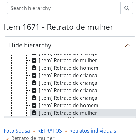
[Item] Retrato de criança
[Item] Retrato de mulher
Sear
[Item] Retrato de mulher
[Item] Retrato de aluno universitário
Item 1671 - Retrato de mulher
[Item] Retrato de criança
[Item] Retrato de mulher com vestuário regional
Hide hierarchy
[Item] Retrato de mulher com vestuário regional
[Item] Retrato de criança
[Item] Retrato de mulher
[Item] Retrato de homem
[Item] Retrato de criança
[Item] Retrato de criança
[Item] Retrato de criança
[Item] Retrato de criança
[Item] Retrato de homem
[Item] Retrato de mulher
[Item] Retrato de homem
[Item] Retrato de criança com vestuário de fantasia
Foto Sousa
RETRATOS
Retratos individuais
[Item] Retrato de mulher com vestuário regional
Retrato de mulher