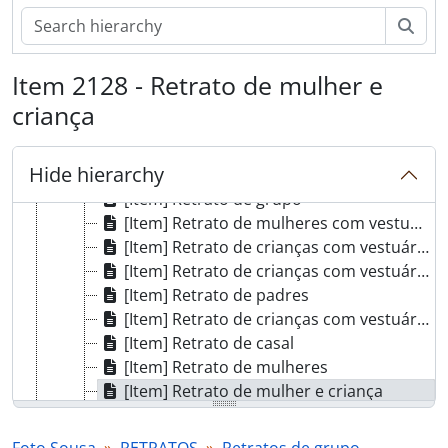
[Item] Grupo familiar
Sear
[Item] Anna Horvatt Almeida e criadas na Quinta Progresso
[Item] Retrato de grupo
Item 2128 - Retrato de mulher e
[Item] Retrato de crianças com vestuário de fantasia
[Item] Retrato de mulheres com vestuário regional
criança
[Item] Retrato de mulheres com vestuário regional
[Item] Retrato de crianças com vestuário regional
Hide hierarchy
[Item] Retrato de grupo
[Item] Retrato de grupo
[Item] Retrato de mulheres com vestuário regional
[Item] Retrato de crianças com vestuário de fantasia
[Item] Retrato de crianças com vestuário de fantasia
[Item] Retrato de padres
[Item] Retrato de crianças com vestuário de fantasia
[Item] Retrato de casal
[Item] Retrato de mulheres
[Item] Retrato de mulher e criança
[Item] Retrato de homens
[Item] Resineiros