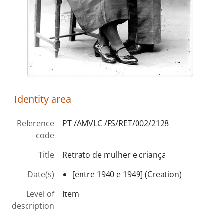
[Item] Comemoração
[Item] Comemoração
[Item] Comemoração
[Item] Comemoração
[Item] Comemoração
[Item] Comemoração
[Item] Comemoração
[Item] Comemoração
Identity area
[Item] Comemoração
[Item] Comemoração
Reference
PT /AMVLC /FS/RET/002/2128
[Item] Comemoração
code
[Item] Comemoração
[Item] Comemoração
Title
Retrato de mulher e criança
[Item] Comemoração
Date(s)
[entre 1940 e 1949] (Creation)
[Item] Comemoração
[Item] Comemoração
Level of
Item
[Item] Comemoração
description
[Item] Comemoração