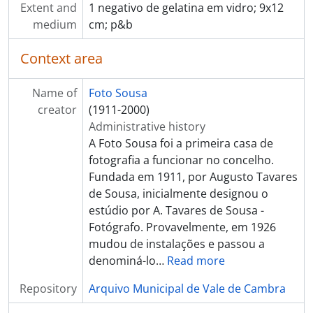
[Item] Comemoração
Extent and
1 negativo de gelatina em vidro; 9x12
[Item] Comemoração
medium
cm; p&b
[Item] Comemoração
[Item] Comemoração
Context area
[Item] Comemoração
[Item] Comemoração
Name of
Foto Sousa
[Item] Comemoração
creator
(1911-2000)
[Item] Comemoração
Administrative history
[Item] Comemoração
A Foto Sousa foi a primeira casa de
[Item] Comemoração
fotografia a funcionar no concelho.
[Item] Retrato de grupo
Fundada em 1911, por Augusto Tavares
[Item] Retrato de grupo
de Sousa, inicialmente designou o
[Item] Comemoração
estúdio por A. Tavares de Sousa -
[Item] Comemoração
Fotógrafo. Provavelmente, em 1926
[Item] Comemoração
mudou de instalações e passou a
[Item] Comemoração
denominá-lo
…
Read more
[Item] Retrato de casal
Repository
Arquivo Municipal de Vale de Cambra
[Item] Retrato de mulher
[Item] Jantar na Casa Janeiro