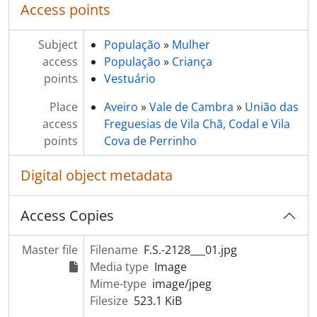
Access points
[Item] Jantar na Casa Janeiro
[Item] Jantar na Casa Janeiro
Subject
[Item] Jantar na Casa Janeiro
População
»
Mulher
access
[Item] Jantar na Casa Janeiro
População
»
Criança
points
[Item] Retrato de casal
Vestuário
[Item] Retrato de casal
Place
Aveiro
»
Vale de Cambra
»
União das
[Item] Retrato de crianças
access
Freguesias de Vila Chã, Codal e Vila
[Item] Homenagem ao Sr. Amorim
points
Cova de Perrinho
[Item] Homenagem ao Sr. Amorim
[Item] Homenagem ao Sr. Amorim
Digital object metadata
[Item] Homenagem ao Sr. Amorim
[Item] Homenagem ao Sr. Amorim
Access Copies
[Item] Homenagem ao Sr. Amorim
[Item] Homenagem ao Sr. Amorim
[Item] Homenagem ao Sr. Amorim
Master file
Filename
F.S.-2128___01.jpg
[Item] Homenagem ao Sr. Amorim
Media type
Image
[Item] Homenagem ao Sr. Amorim
Mime-type
image/jpeg
[Item] Homenagem ao Sr. Amorim
Filesize
523.1 KiB
[Item] Homenagem ao Sr. Amorim