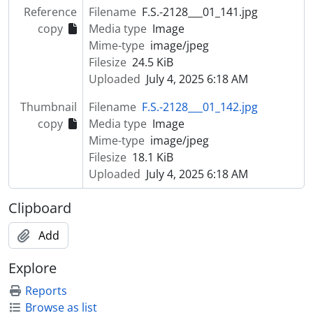
Reference
Filename
F.S.-2128___01_141.jpg
[Item] Homenagem ao Sr. Amorim
copy
Media type
Image
[Item] Homenagem ao Sr. Amorim
Mime-type
image/jpeg
[Item] Homenagem ao Sr. Amorim
Filesize
24.5 KiB
[Item] Homenagem ao Sr. Amorim
Uploaded
July 4, 2025 6:18 AM
[Item] Homenagem ao Sr. Amorim
[Item] Homenagem ao Sr. Amorim
Thumbnail
Filename
F.S.-2128___01_142.jpg
[Item] Homenagem ao Sr. Amorim
copy
Media type
Image
[Item] Homenagem ao Sr. Amorim
Mime-type
image/jpeg
[Item] Homenagem ao Sr. Amorim
Filesize
18.1 KiB
[Item] Homenagem ao Sr. Amorim
Uploaded
July 4, 2025 6:18 AM
[Item] Homenagem ao Sr. Amorim
[Item] Homenagem ao Sr. Amorim
Clipboard
[Item] Homenagem ao Sr. Amorim
[Item] Homenagem ao Sr. Amorim
Add
[Item] Homenagem ao Sr. Amorim
Explore
[Item] Homenagem ao Sr. Amorim
[Item] Homenagem ao Sr. Amorim
Reports
[Item] Homenagem ao Sr. Amorim
Browse as list