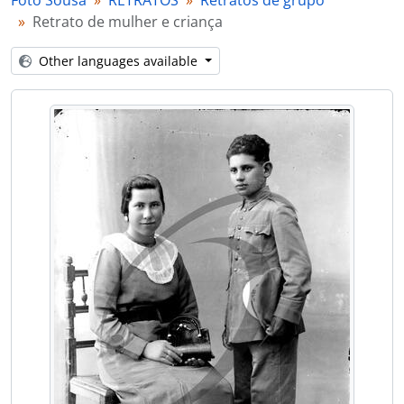
Foto Sousa
RETRATOS
Retratos de grupo
[Item] Grupo familiar
Retrato de mulher e criança
[Item] Retrato de crianças
[Item] Retrato de grupo
Other languages available
[Item] Retrato de grupo
[Item] Grupo familiar
[Item] Retrato de casal
[Item] Retrato de grupo na Quinta Progresso
[Item] Homenagem ao Comendador Luiz Bernardo de Almeida em dia festivo na Quinta Progresso
[Item] Grupo familiar
[Item] Comendador Luiz Bernardo de Almeida com a primeira esposa e amigos na Quinta Progresso
[Item] Grupo familiar
[Item] Comendador Luiz Bernardo de Almeida com a segunda esposa na Quinta Progresso
[Item] Grupo familiar
[Item] Retrato de crianças com vestuário regional
[Item] Grupo familiar
[Item] Retrato de grupo
[Item] Comemoração
[Item] Comemoração
[Item] Comemoração